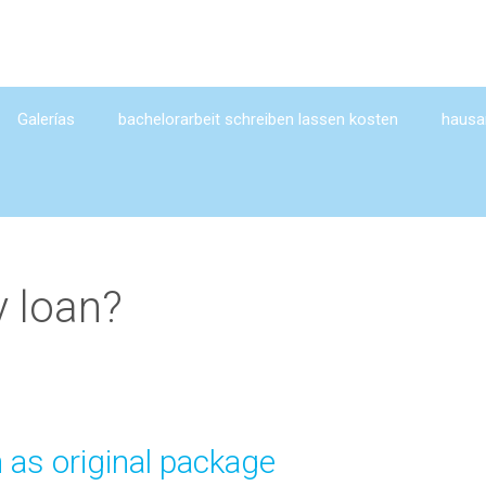
Galerías
bachelorarbeit schreiben lassen kosten
hausar
y loan?
 as original package