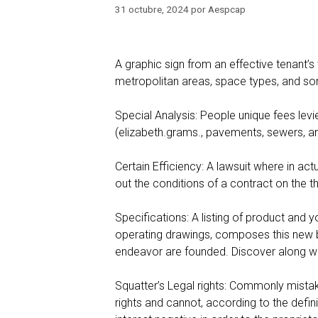
31 octubre, 2024
por
Aespcap
A graphic sign from an effective tenant’
metropolitan areas, space types, and s
Special Analysis: People unique fees lev
(elizabeth.grams., pavements, sewers, an
Certain Efficiency: A lawsuit where in a
out the conditions of a contract on the th
Specifications: A listing of product and
operating drawings, composes this new ba
endeavor are founded. Discover along wit
Squatter’s Legal rights: Commonly mista
rights and cannot, according to the defini