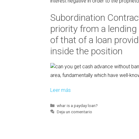
interest negative in order to the proprieto
Subordination Contra
priority from a lendin
of that of a loan provid
inside the position
area, fundamentally which have well-know
Leer más
A
r
e
C
whar is a payday loan?
a
Deja un comentario
a
t
P
e
l
g
a
o