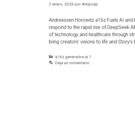
2 enero, 2026
por
Aespcap
Andreessen Horowitz a16z Fuels AI and B
respond to the rapid rise of DeepSeek Al
of technology and healthcare through str
bring creators’ visions to life and Story
C
a16z generative ai 1
a
Deja un comentario
t
e
g
o
r
í
a
s