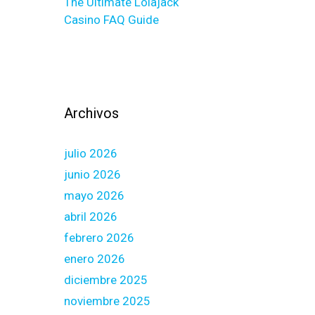
The Ultimate Lolajack
Casino FAQ Guide
Archivos
julio 2026
junio 2026
mayo 2026
abril 2026
febrero 2026
enero 2026
diciembre 2025
noviembre 2025