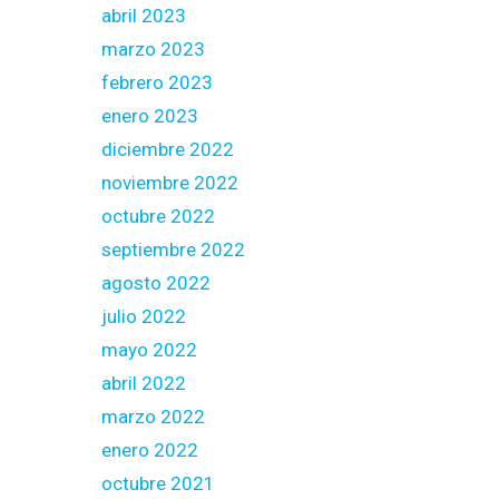
abril 2023
marzo 2023
febrero 2023
enero 2023
diciembre 2022
noviembre 2022
octubre 2022
septiembre 2022
agosto 2022
julio 2022
mayo 2022
abril 2022
marzo 2022
enero 2022
octubre 2021