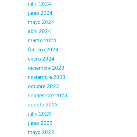
julio 2024
junio 2024
mayo 2024
abril 2024
marzo 2024
febrero 2024
enero 2024
diciembre 2023
noviembre 2023
octubre 2023
septiembre 2023
agosto 2023
julio 2023
junio 2023
mayo 2023