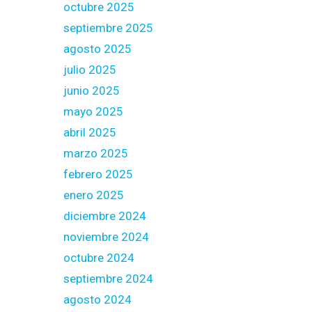
octubre 2025
septiembre 2025
agosto 2025
julio 2025
junio 2025
mayo 2025
abril 2025
marzo 2025
febrero 2025
enero 2025
diciembre 2024
noviembre 2024
octubre 2024
septiembre 2024
agosto 2024