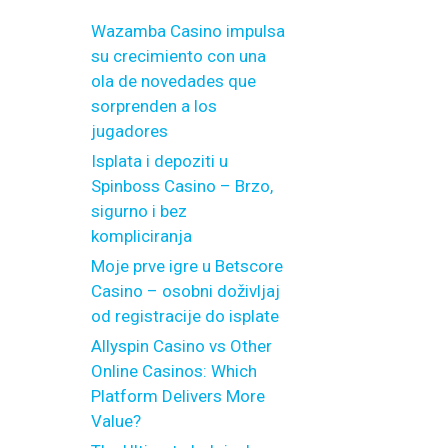
Wazamba Casino impulsa
su crecimiento con una
ola de novedades que
sorprenden a los
jugadores
Isplata i depoziti u
Spinboss Casino – Brzo,
sigurno i bez
kompliciranja
Moje prve igre u Betscore
Casino – osobni doživljaj
od registracije do isplate
Allyspin Casino vs Other
Online Casinos: Which
Platform Delivers More
Value?