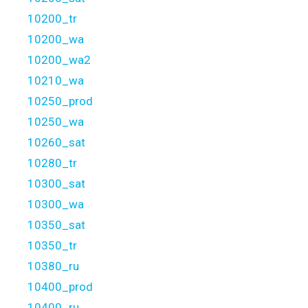
10200_tr
10200_wa
10200_wa2
10210_wa
10250_prod
10250_wa
10260_sat
10280_tr
10300_sat
10300_wa
10350_sat
10350_tr
10380_ru
10400_prod
10400_ru