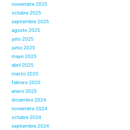
noviembre 2025
octubre 2025
septiembre 2025
agosto 2025
julio 2025
junio 2025
mayo 2025
abril 2025
marzo 2025
febrero 2025
enero 2025
diciembre 2024
noviembre 2024
octubre 2024
septiembre 2024