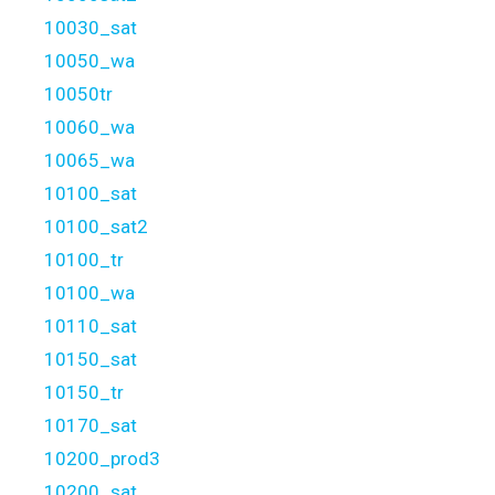
10030_sat
10050_wa
10050tr
10060_wa
10065_wa
10100_sat
10100_sat2
10100_tr
10100_wa
10110_sat
10150_sat
10150_tr
10170_sat
10200_prod3
10200_sat