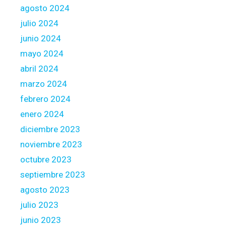
agosto 2024
julio 2024
junio 2024
mayo 2024
abril 2024
marzo 2024
febrero 2024
enero 2024
diciembre 2023
noviembre 2023
octubre 2023
septiembre 2023
agosto 2023
julio 2023
junio 2023