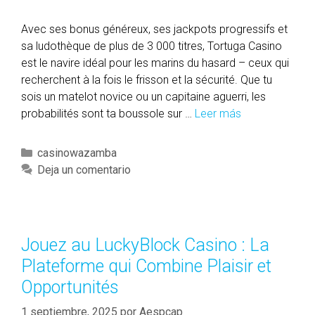
s
p
Avec ses bonus généreux, ses jackpots progressifs et
h
sa ludothèque de plus de 3 000 titres, Tortuga Casino
a
est le navire idéal pour les marins du hasard – ceux qui
u
recherchent à la fois le frisson et la sécurité. Que tu
x
sois un matelot novice ou un capitaine aguerri, les
a
probabilités sont ta boussole sur …
Leer más
S
u
e
J
c
u
C
casinowazamba
r
l
a
Deja un comentario
e
i
t
t
u
e
s
s
g
d
C
o
Jouez au LuckyBlock Casino : La
u
a
r
Plateforme qui Combine Plaisir et
N
s
í
a
Opportunités
i
a
v
n
s
1 septiembre, 2025
por
Aespcap