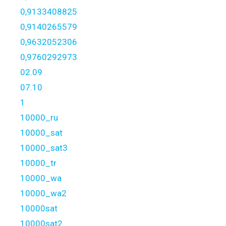
0,9133408825
0,9140265579
0,9632052306
0,9760292973
02.09
07.10
1
10000_ru
10000_sat
10000_sat3
10000_tr
10000_wa
10000_wa2
10000sat
10000sat2