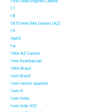
1650 links English Casino
17
18
1870 links Mix Casino (AZ)
19
1bet5
1w
1Win AZ Casino
1win Azərbaycan
1Win Brasil
1win Brazil
1win casino spanish
1win fr
1win India
1win Indir 932