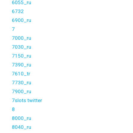
6055_ru
6732
6900_ru
7
7000_ru
7030_ru
7150_ru
7390_ru
7610_tr
7730_ru
7900_ru
7slots twitter
8
8000_ru
8040_ru