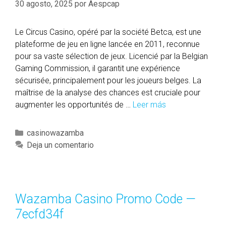
a
a
30 agosto, 2025
por
Aespcap
s
c
s
i
p
e
s
Le Circus Casino, opéré par la société Betca, est une
r
l
i
plateforme de jeu en ligne lancée en 2011, reconnue
o
l
r
pour sa vaste sélection de jeux. Licencié par la Belgian
b
e
e
Gaming Commission, il garantit une expérience
a
r
t
sécurisée, principalement pour les joueurs belges. La
b
a
O
maîtrise de la analyse des chances est cruciale pour
i
u
p
augmenter les opportunités de …
Leer más
L
l
C
p
a
i
i
o
s
t
C
casinowazamba
r
r
c
é
a
Deja un comentario
c
t
i
s
t
u
u
e
p
e
s
n
n
o
g
C
i
c
u
o
a
t
Wazamba Casino Promo Code —
e
r
r
s
é
7ecfd34f
d
e
í
i
s
e