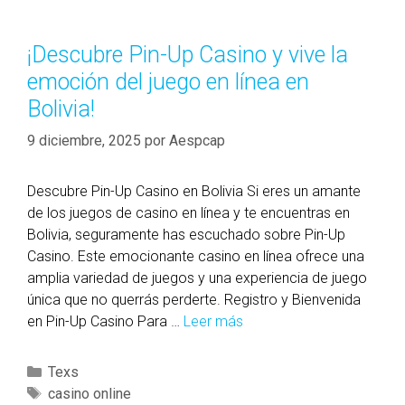
g
q
б
r
o
u
о
e
r
e
¡Descubre Pin-Up Casino y vive la
н
P
í
t
emoción del juego en línea en
у
i
a
a
с
n
Bolivia!
s
s
ы
U
9 diciembre, 2025
por
Aespcap
и
p
у
C
в
a
Descubre Pin-Up Casino en Bolivia Si eres un amante
л
s
de los juegos de casino en línea y te encuentras en
е
i
Bolivia, seguramente has escuchado sobre Pin-Up
к
n
Casino. Este emocionante casino en línea ofrece una
а
o
amplia variedad de juegos y una experiencia de juego
т
e
única que no querrás perderte. Registro y Bienvenida
е
n
en Pin-Up Casino Para …
Leer más
¡
л
B
D
ь
o
e
C
Texs
н
l
s
a
E
casino online
ы