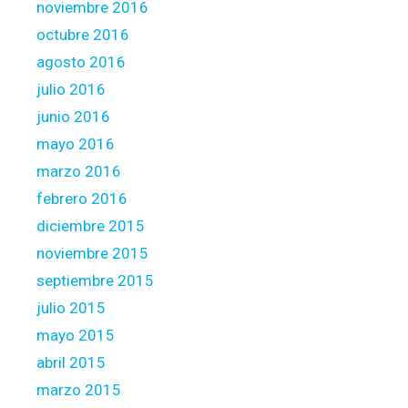
noviembre 2016
octubre 2016
agosto 2016
julio 2016
junio 2016
mayo 2016
marzo 2016
febrero 2016
diciembre 2015
noviembre 2015
septiembre 2015
julio 2015
mayo 2015
abril 2015
marzo 2015