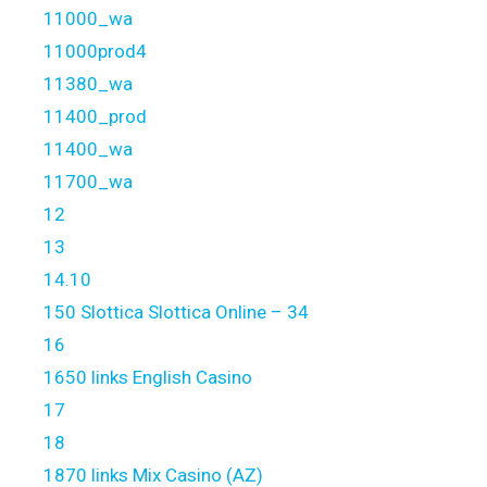
11000_wa
11000prod4
11380_wa
11400_prod
11400_wa
11700_wa
12
13
14.10
150 Slottica Slottica Online – 34
16
1650 links English Casino
17
18
1870 links Mix Casino (AZ)