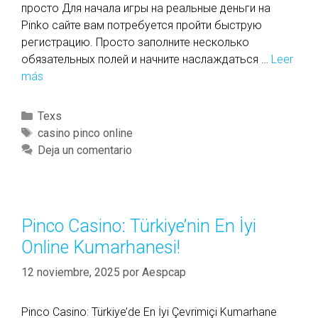
просто Для начала игры на реальные деньги на
а
!
o
Pinko сайте вам потребуется пройти быструю
з
e
регистрацию. Просто заполните несколько
а
n
обязательных полей и начните наслаждаться …
Leer
р
l
más
«
т
í
P
н
n
i
о
C
Texs
e
n
м
a
E
casino pinco online
a
k
у
t
t
Deja un comentario
e
o
в
e
i
n
с
е
g
q
B
а
с
o
u
o
й
е
r
e
l
Pinco Casino: Türkiye’nin En İyi
т
л
í
t
i
Online Kumarhanesi!
:
ь
a
a
v
в
ю
s
s
i
12 noviembre, 2025
por
Aespcap
а
в
a
ш
К
!
Pinco Casino: Türkiye’de En İyi Çevrimiçi Kumarhane
п
а