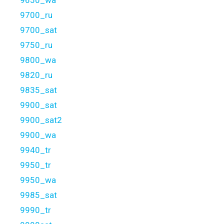
9650_wa
9700_ru
9700_sat
9750_ru
9800_wa
9820_ru
9835_sat
9900_sat
9900_sat2
9900_wa
9940_tr
9950_tr
9950_wa
9985_sat
9990_tr