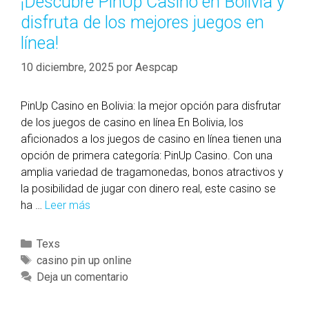
¡Descubre PinUp Casino en Bolivia y
н
í
t
disfruta de los mejores juegos en
о
a
a
:
línea!
s
s
ш
10 diciembre, 2025
por
Aespcap
и
р
о
PinUp Casino en Bolivia: la mejor opción para disfrutar
к
de los juegos de casino en línea En Bolivia, los
и
aficionados a los juegos de casino en línea tienen una
й
opción de primera categoría: PinUp Casino. Con una
в
amplia variedad de tragamonedas, bonos atractivos y
ы
la posibilidad de jugar con dinero real, este casino se
б
ha …
Leer más
¡
о
D
р
e
C
Texs
и
s
a
E
casino pin up online
г
c
t
t
Deja un comentario
р
u
e
i
,
b