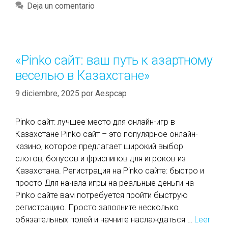
i
c
t
t
Deja un comentario
й
v
u
e
i
п
i
b
g
q
р
a
r
o
u
о
y
e
r
e
«Pinko сайт: ваш путь к азартному
ц
d
P
í
t
веселью в Казахстане»
е
i
i
a
a
с
s
n
s
s
9 diciembre, 2025
por
Aespcap
с
f
-
и
r
U
Pinko сайт: лучшее место для онлайн-игр в
г
u
p
Казахстане Pinko сайт – это популярное онлайн-
р
t
C
казино, которое предлагает широкий выбор
ы
a
a
слотов, бонусов и фриспинов для игроков из
d
s
Казахстана. Регистрация на Pinko сайте: быстро и
e
i
просто Для начала игры на реальные деньги на
l
n
Pinko сайте вам потребуется пройти быструю
o
o
регистрацию. Просто заполните несколько
s
y
обязательных полей и начните наслаждаться …
Leer
m
v