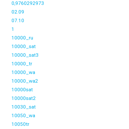
0,9760292973
02.09
07.10
1
10000_ru
10000_sat
10000_sat3
10000_tr
10000_wa
10000_wa2
10000sat
10000sat2
10030_sat
10050_wa
10050tr