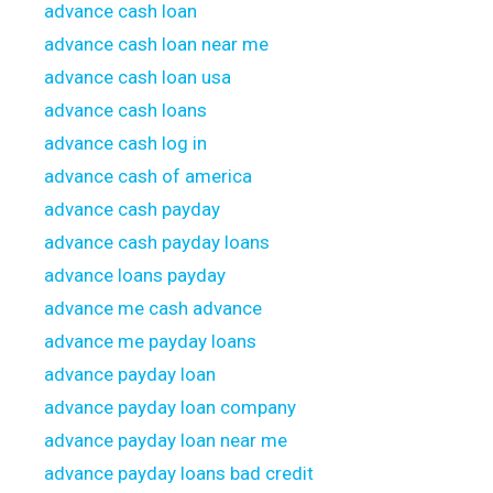
advance cash loan
advance cash loan near me
advance cash loan usa
advance cash loans
advance cash log in
advance cash of america
advance cash payday
advance cash payday loans
advance loans payday
advance me cash advance
advance me payday loans
advance payday loan
advance payday loan company
advance payday loan near me
advance payday loans bad credit