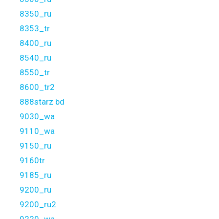
8350_ru
8353_tr
8400_ru
8540_ru
8550_tr
8600_tr2
888starz bd
9030_wa
9110_wa
9150_ru
9160tr
9185_ru
9200_ru
9200_ru2