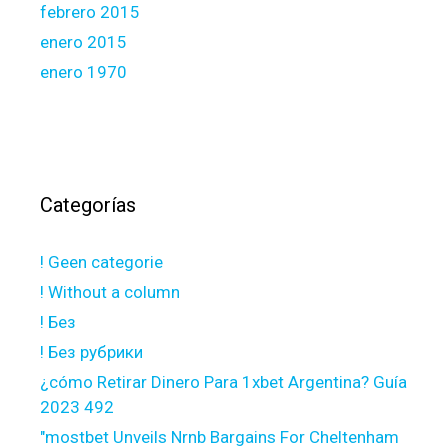
febrero 2015
enero 2015
enero 1970
Categorías
! Geen categorie
! Without a column
! Без
! Без рубрики
¿cómo Retirar Dinero Para 1xbet Argentina? Guía
2023 492
"mostbet Unveils Nrnb Bargains For Cheltenham