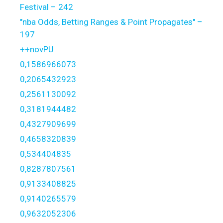
Festival – 242
"nba Odds, Betting Ranges & Point Propagates" –
197
++novPU
0,1586966073
0,2065432923
0,2561130092
0,3181944482
0,4327909699
0,4658320839
0,534404835
0,8287807561
0,9133408825
0,9140265579
0,9632052306