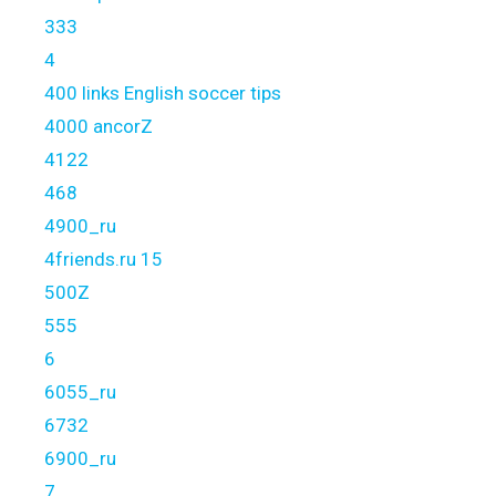
333
4
400 links English soccer tips
4000 ancorZ
4122
468
4900_ru
4friends.ru 15
500Z
555
6
6055_ru
6732
6900_ru
7