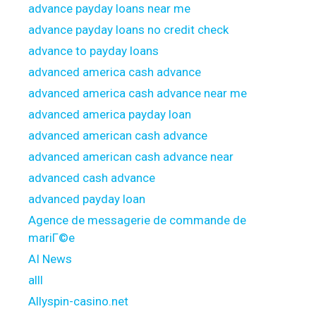
advance payday loans near me
advance payday loans no credit check
advance to payday loans
advanced america cash advance
advanced america cash advance near me
advanced america payday loan
advanced american cash advance
advanced american cash advance near
advanced cash advance
advanced payday loan
Agence de messagerie de commande de
mariГ©e
AI News
alll
Allyspin-casino.net