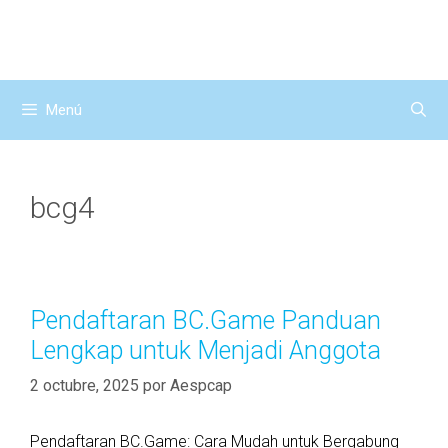
Saltar
al
contenido
Menú
bcg4
Pendaftaran BC.Game Panduan
Lengkap untuk Menjadi Anggota
2 octubre, 2025
por
Aespcap
Pendaftaran BC.Game: Cara Mudah untuk Bergabung