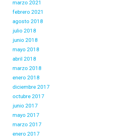
marzo 2021
febrero 2021
agosto 2018
julio 2018
junio 2018
mayo 2018
abril 2018
marzo 2018
enero 2018
diciembre 2017
octubre 2017
junio 2017
mayo 2017
marzo 2017
enero 2017