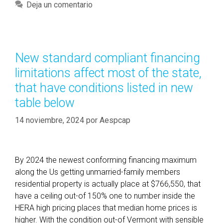
i
a
Deja un comentario
n
t
a
e
n
g
c
o
New standard compliant financing
i
r
limitations affect most of the state,
a
í
l
that have conditions listed in new
a
h
table below
s
u
14 noviembre, 2024
n
por
Aespcap
t
i
n
By 2024 the newest conforming financing maximum
g
along the Us getting unmarried-family members
h
residential property is actually place at $766,550, that
a
have a ceiling out-of 150% one to number inside the
r
HERA high pricing places that median home prices is
m
higher. With the condition out-of Vermont with sensible