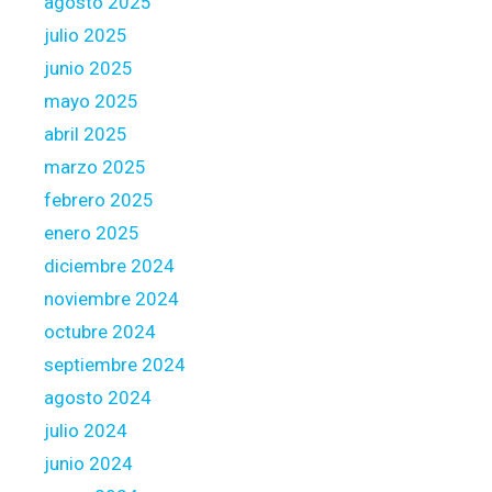
agosto 2025
s
julio 2025
t
junio 2025
o
f
mayo 2025
t
abril 2025
h
marzo 2025
e
febrero 2025
s
t
enero 2025
a
diciembre 2024
t
noviembre 2024
e
octubre 2024
,
t
septiembre 2024
h
agosto 2024
a
julio 2024
t
junio 2024
h