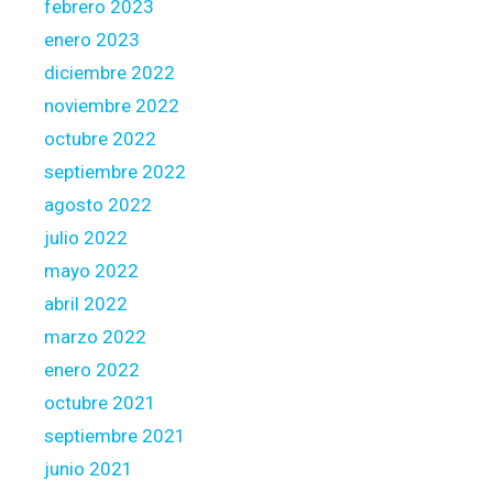
febrero 2023
i
n
enero 2023
n
diciembre 2022
e
noviembre 2022
w
octubre 2022
t
a
septiembre 2022
b
agosto 2022
l
julio 2022
e
mayo 2022
b
e
abril 2022
l
marzo 2022
o
enero 2022
w
octubre 2021
septiembre 2021
junio 2021