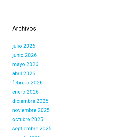
l
i
m
i
Archivos
t
a
julio 2026
t
i
junio 2026
o
mayo 2026
n
abril 2026
s
febrero 2026
a
f
enero 2026
f
diciembre 2025
e
noviembre 2025
c
octubre 2025
t
m
septiembre 2025
o