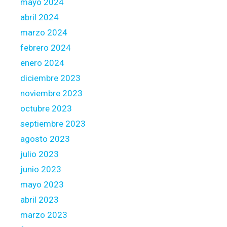
a
mayo 2024
v
abril 2024
e
marzo 2024
c
febrero 2024
o
n
enero 2024
d
diciembre 2023
i
noviembre 2023
t
octubre 2023
i
o
septiembre 2023
n
agosto 2023
s
julio 2023
l
junio 2023
i
s
mayo 2023
t
abril 2023
e
marzo 2023
d