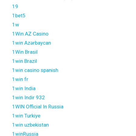
19
1bet5
1w
1Win AZ Casino
1win Azərbaycan
1Win Brasil
1win Brazil
1win casino spanish
1win fr
1win India
1win Indir 932
1WIN Official In Russia
1win Turkiye
1win uzbekistan
1winRussia