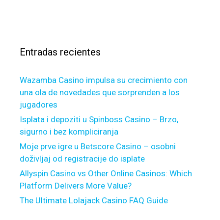
d
s
a
r
c
c
s
e
o
a
?
m
r
p
Entradas recientes
:
l
i
Wazamba Casino impulsa su crecimiento con
a
una ola de novedades que sorprenden a los
n
jugadores
t
f
Isplata i depoziti u Spinboss Casino – Brzo,
i
sigurno i bez kompliciranja
n
Moje prve igre u Betscore Casino – osobni
a
doživljaj od registracije do isplate
n
Allyspin Casino vs Other Online Casinos: Which
c
Platform Delivers More Value?
i
The Ultimate Lolajack Casino FAQ Guide
n
g