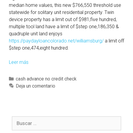
m
median home values, this new $766,550 threshold use
y
statewide for solitary unit residential property. Twin
p
device property has a limit out of $981,five hundred,
e
multiple tool land have a limit of $step one,186,350 &
r
quadruple unit land enjoys
s
https://paydayloancolorado.net/williamsburg/
a limit off
o
$step one,474,eight hundred.
n
a
Leer más
N
l
e
c
w
C
cash advance no credit check
r
s
a
Deja un comentario
e
t
t
d
a
e
i
n
g
t
d
o
s
a
B
r
c
r
u
í
o