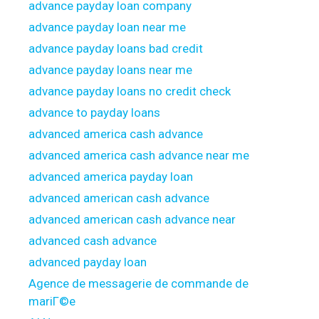
advance payday loan company
advance payday loan near me
advance payday loans bad credit
advance payday loans near me
advance payday loans no credit check
advance to payday loans
advanced america cash advance
advanced america cash advance near me
advanced america payday loan
advanced american cash advance
advanced american cash advance near
advanced cash advance
advanced payday loan
Agence de messagerie de commande de
mariГ©e