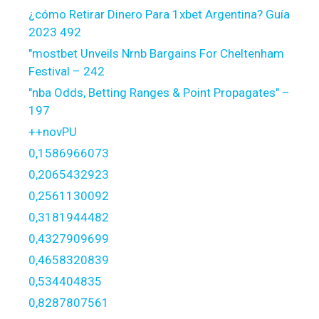
¿cómo Retirar Dinero Para 1xbet Argentina? Guía
2023 492
"mostbet Unveils Nrnb Bargains For Cheltenham
Festival – 242
"nba Odds, Betting Ranges & Point Propagates" –
197
++novPU
0,1586966073
0,2065432923
0,2561130092
0,3181944482
0,4327909699
0,4658320839
0,534404835
0,8287807561