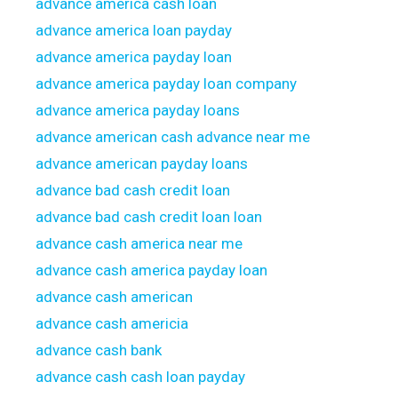
advance america cash loan
advance america loan payday
advance america payday loan
advance america payday loan company
advance america payday loans
advance american cash advance near me
advance american payday loans
advance bad cash credit loan
advance bad cash credit loan loan
advance cash america near me
advance cash america payday loan
advance cash american
advance cash americia
advance cash bank
advance cash cash loan payday