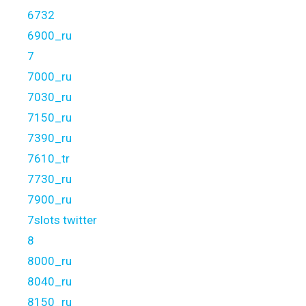
6732
6900_ru
7
7000_ru
7030_ru
7150_ru
7390_ru
7610_tr
7730_ru
7900_ru
7slots twitter
8
8000_ru
8040_ru
8150_ru