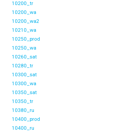
10200_tr
10200_wa
10200_wa2
10210_wa
10250_prod
10250_wa
10260_sat
10280_tr
10300_sat
10300_wa
10350_sat
10350_tr
10380_ru
10400_prod
10400_ru