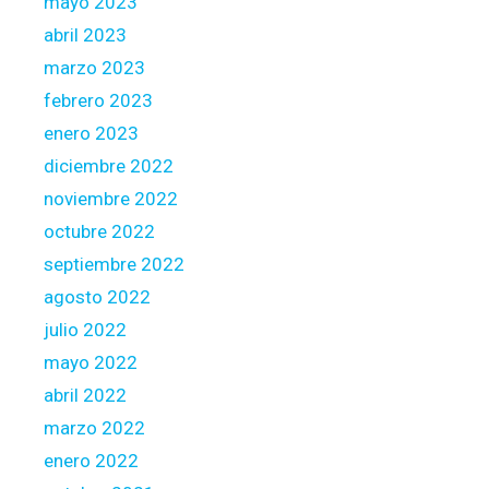
mayo 2023
abril 2023
marzo 2023
febrero 2023
enero 2023
diciembre 2022
noviembre 2022
octubre 2022
septiembre 2022
agosto 2022
julio 2022
mayo 2022
abril 2022
marzo 2022
enero 2022