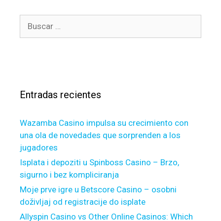
a
x
o
e
v
B
p
r
n
a
u
l
í
s
К
s
o
a
e
а
r
c
s
d
к
a
a
O
С
t
r
n
о
i
Entradas recientes
:
l
з
o
i
д
n
n
Wazamba Casino impulsa su crecimiento con
а
e
una ola de novedades que sorprenden a los
т
C
jugadores
ь
a
И
Isplata i depoziti u Spinboss Casino – Brzo,
s
П
sigurno i bez kompliciranja
i
р
Moje prve igre u Betscore Casino – osobni
n
е
o
doživljaj od registracije do isplate
р
s
Allyspin Casino vs Other Online Casinos: Which
в