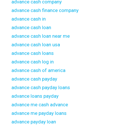
advance cash company
advance cash finance company
advance cash in
advance cash loan
advance cash loan near me
advance cash loan usa
advance cash loans
advance cash log in
advance cash of america
advance cash payday
advance cash payday loans
advance loans payday
advance me cash advance
advance me payday loans
advance payday loan