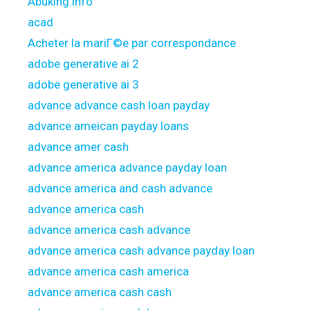
Abuking.info
acad
Acheter la mariГ©e par correspondance
adobe generative ai 2
adobe generative ai 3
advance advance cash loan payday
advance ameican payday loans
advance amer cash
advance america advance payday loan
advance america and cash advance
advance america cash
advance america cash advance
advance america cash advance payday loan
advance america cash america
advance america cash cash