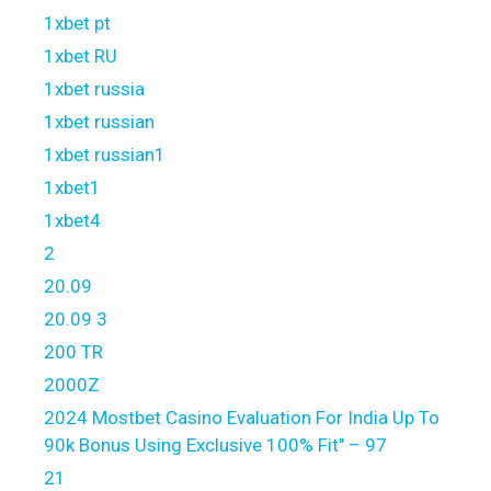
1xbet pt
1xbet RU
1xbet russia
1xbet russian
1xbet russian1
1xbet1
1xbet4
2
20.09
20.09 3
200 TR
2000Z
2024 Mostbet Casino Evaluation For India Up To
90k Bonus Using Exclusive 100% Fit" – 97
21