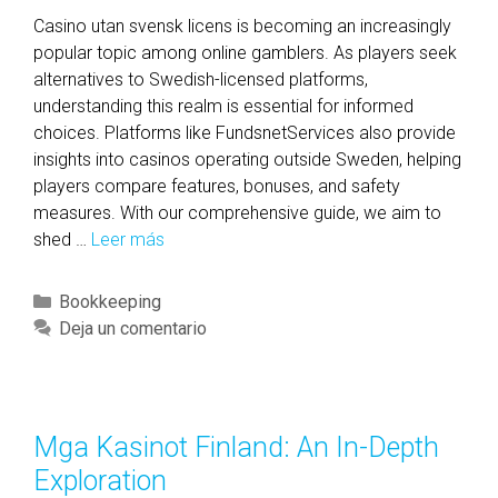
Casino utan svensk licens is becoming an increasingly
popular topic among online gamblers. As players seek
alternatives to Swedish-licensed platforms,
understanding this realm is essential for informed
choices. Platforms like FundsnetServices also provide
insights into casinos operating outside Sweden, helping
players compare features, bonuses, and safety
measures. With our comprehensive guide, we aim to
shed …
Leer más
C
a
s
C
Bookkeeping
i
a
Deja un comentario
n
t
o
e
U
g
t
o
Mga Kasinot Finland: An In-Depth
a
r
Exploration
n
í