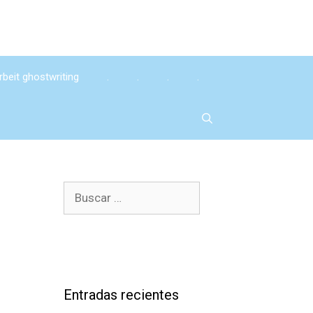
beit ghostwriting
.
.
.
.
Buscar
B
u
s
c
a
r
Entradas recientes
: