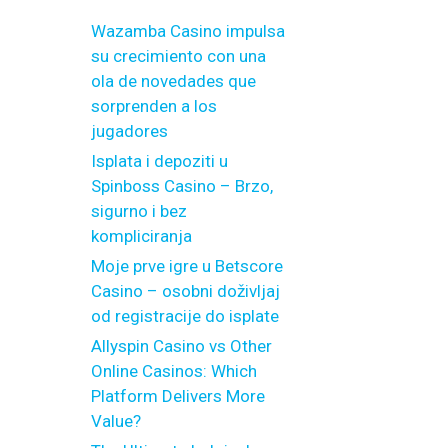
Wazamba Casino impulsa
su crecimiento con una
ola de novedades que
sorprenden a los
jugadores
Isplata i depoziti u
Spinboss Casino – Brzo,
sigurno i bez
kompliciranja
Moje prve igre u Betscore
Casino – osobni doživljaj
od registracije do isplate
Allyspin Casino vs Other
Online Casinos: Which
Platform Delivers More
Value?