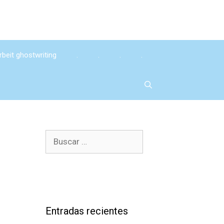
beit ghostwriting
.
.
.
.
Buscar
B
u
s
c
a
r
Entradas recientes
: