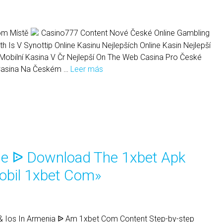
om Místě
Casino777 Content Nové České Online Gambling
h Is V Synottip Online Kasinu Nejlepších Online Kasin Nejlepší
Mobilní Kasina V Čr Nejlepší On The Web Casina Pro České
 Casina Na Českém …
Leer más
N
e
j
l
e
p
š
í
le ᐉ Download The 1xbet Apk
Č
obil 1xbet Com»
e
s
k
á
& Ios In Armenia ᐉ Am 1xbet Com Content Step-by-step