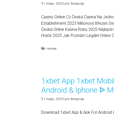
31 mayo, 2025
por
Aespcap
Casino Online Cz Česká Casina Na Jedn
Establishment 2023 Milionový Březen Sixt
Česká Online Kasina Roku 2025 Nejlepší 
Hráče 2025 Jak Poznám Legální Online
C
review
a
t
e
g
o
1xbet App 1xbet Mobi
r
í
Android & Iphone ᐉ M
a
s
31 mayo, 2025
por
Aespcap
Download 1xbet App & Apk For Android 