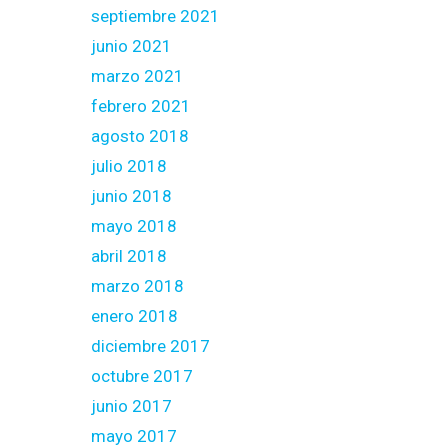
septiembre 2021
junio 2021
marzo 2021
febrero 2021
agosto 2018
julio 2018
junio 2018
mayo 2018
abril 2018
marzo 2018
enero 2018
diciembre 2017
octubre 2017
junio 2017
mayo 2017