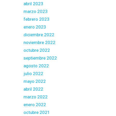
abril 2023
marzo 2023
febrero 2023
enero 2023
diciembre 2022
noviembre 2022
octubre 2022
septiembre 2022
agosto 2022
julio 2022
mayo 2022
abril 2022
marzo 2022
enero 2022
octubre 2021