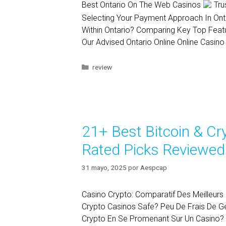
Best Ontario On The Web Casinos
Tru
p
Selecting Your Payment Approach In Ont
R
Within Ontario? Comparing Key Top Featur
e
Our Advised Ontario Online Online Casino
v
i
C
review
e
a
t
:
e
P
g
o
o
21+ Best Bitcoin & Cr
r
u
í
l
Rated Picks Reviewed
a
t
s
r
31 mayo, 2025
por
Aespcap
y
Casino Crypto: Comparatif Des Meilleurs
e
Crypto Casinos Safe? Peu De Frais De G
e
Crypto En Se Promenant Sur Un Casino?