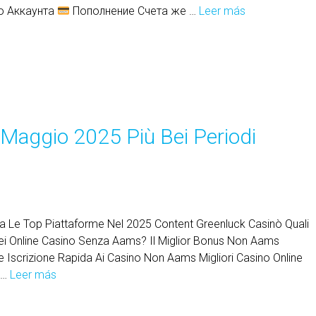
i
p
ю Аккаунта
Пополнение Счета же …
Leer más
«
l
S
m
e
e
o
ᐉ
z
s
D
n
t
o
a
b
w
m
e
n
t
Maggio 2025 Più Bei Periodi
l
З
o
е
a
р
d
к
T
а
h
lia Le Top Piattaforme Nel 2025 Content Greenluck Casinò Quali
л
e
ei Online Casino Senza Aams? Il Miglior Bonus Non Aams
о
1
e Iscrizione Rapida Ai Casino Non Aams Migliori Casino Online
Р
x
 …
Leer más
«
а
b
C
б
e
a
о