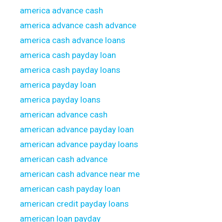
america advance cash
america advance cash advance
america cash advance loans
america cash payday loan
america cash payday loans
america payday loan
america payday loans
american advance cash
american advance payday loan
american advance payday loans
american cash advance
american cash advance near me
american cash payday loan
american credit payday loans
american loan payday