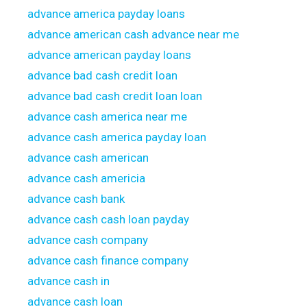
advance america payday loans
advance american cash advance near me
advance american payday loans
advance bad cash credit loan
advance bad cash credit loan loan
advance cash america near me
advance cash america payday loan
advance cash american
advance cash americia
advance cash bank
advance cash cash loan payday
advance cash company
advance cash finance company
advance cash in
advance cash loan