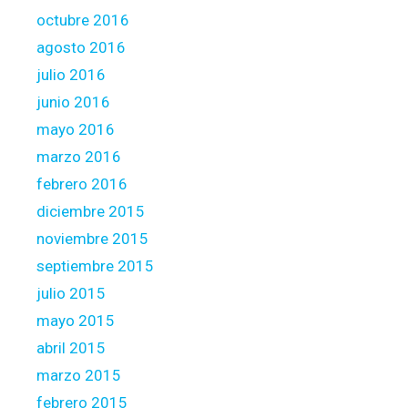
octubre 2016
agosto 2016
julio 2016
junio 2016
mayo 2016
marzo 2016
febrero 2016
diciembre 2015
noviembre 2015
septiembre 2015
julio 2015
mayo 2015
abril 2015
marzo 2015
febrero 2015