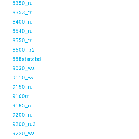
8350_ru
8353_tr
8400_ru
8540_ru
8550_tr
8600_tr2
888starz bd
9030_wa
9110_wa
9150_ru
9160tr
9185_ru
9200_ru
9200_ru2
9220_wa