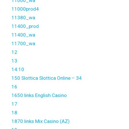
11000_wa
11000prod4
11380_wa
11400_prod
11400_wa
11700_wa
12
13
14.10
150 Slottica Slottica Online – 34
16
1650 links English Casino
17
18
1870 links Mix Casino (AZ)