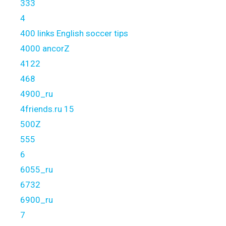
333
4
400 links English soccer tips
4000 ancorZ
4122
468
4900_ru
4friends.ru 15
500Z
555
6
6055_ru
6732
6900_ru
7