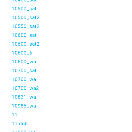
10500_sat
10500_sat2
10550_sat2
10600_sat
10600_sat2
10600_tr
10600_wa
10700_sat
10700_wa
10700_wa2
10831_wa
10985_wa
11
11 dobi