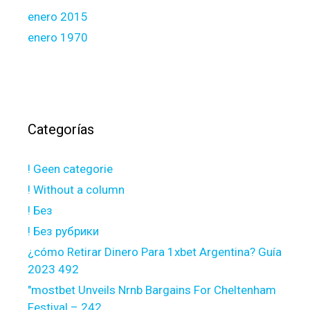
enero 2015
enero 1970
Categorías
! Geen categorie
! Without a column
! Без
! Без рубрики
¿cómo Retirar Dinero Para 1xbet Argentina? Guía
2023 492
"mostbet Unveils Nrnb Bargains For Cheltenham
Festival – 242