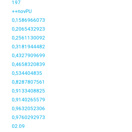
197
++novPU
0,1586966073
0,2065432923
0,2561130092
0,3181944482
0,4327909699
0,4658320839
0,534404835
0,8287807561
0,9133408825
0,9140265579
0,9632052306
0,9760292973
02.09