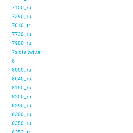
7150_ru
7390_ru
7610_tr
7730_ru
7900_ru
7slots twitter
8
8000_ru
8040_ru
8150_ru
8200_ru
8290_ru
8300_ru
8350_ru
8353_tr