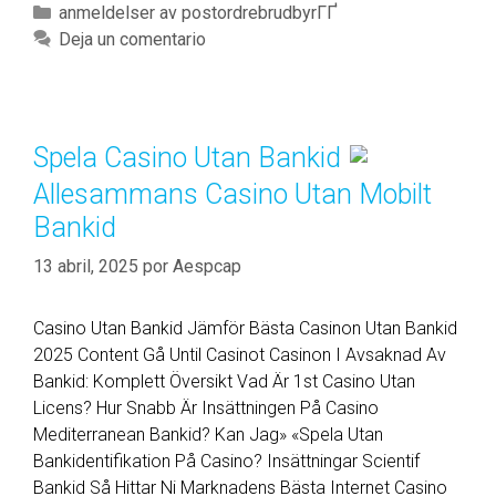
a
l
C
anmeldelser av postordrebrudbyrГҐ
u
ä
S
a
Deja un comentario
s
n
p
t
»
d
e
e
s
l
g
k
a
o
Spela Casino Utan Bankid
a
O
r
Allesammans Casino Utan Mobilt
O
n
í
n
Bankid
L
a
l
i
s
13 abril, 2025
por
Aespcap
i
n
n
e
e
Casino Utan Bankid Jämför Bästa Casinon Utan Bankid
C
C
2025 Content Gå Until Casinot Casinon I Avsaknad Av
a
a
Bankid: Komplett Översikt Vad Är 1st Casino Utan
s
s
Licens? Hur Snabb Är Insättningen På Casino
i
i
Mediterranean Bankid? Kan Jag» «Spela Utan
n
n
Bankidentifikation På Casino? Insättningar Scientif
o
o
Bankid Så Hittar Ni Marknadens Bästa Internet Casino
U