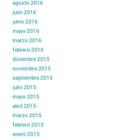
agosto 2016
julio 2016
junio 2016
mayo 2016
marzo 2016
febrero 2016
diciembre 2015
noviembre 2015
septiembre 2015
julio 2015
mayo 2015
abril 2015
marzo 2015
febrero 2015
enero 2015