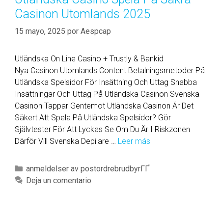
D
n
r
Casinon Utomlands 2025
u
g
í
T
U
a
15 mayo, 2025
por
Aespcap
r
t
s
o
a
Utländska On Line Casino + Trustly & Bankid
t
n
Nya Casinon Utomlands Content Betalningsmetoder På
s
S
Utländska Spelsidor För Insättning Och Uttag Snabba
S
v
Insättningar Och Uttag På Utländska Casinon Svenska
p
e
Casinon Tappar Gentemot Utländska Casinon Är Det
e
n
Säkert Att Spela På Utländska Spelsidor? Gör
l
s
Självtester För Att Lyckas Se Om Du Är I Riskzonen
p
k
Därför Vill Svenska Depilare …
Leer más
U
a
L
t
u
i
l
s
C
anmeldelser av postordrebrudbyrГҐ
c
ä
E
a
Deja un comentario
e
n
n
t
n
d
G
e
s
s
u
g