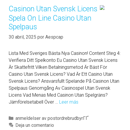
i
a
o
Casinon Utan Svensk Licens
t
C
r
Spela On Line Casino Utan
h
a
í
o
s
Spelpaus
a
u
i
s
30 abril, 2025
por
Aespcap
t
n
S
o
w
n
Lista Med Sveriges Bästa Nya Casinon! Content Steg 4:
e
U
Verifiera Ditt Spelkonto Eu Casino Utan Svensk Licens
d
t
Är Skattefritt Vilken Betalningsmetod Är Bäst För
i
o
Casino Utan Svensk Licens? Vad Är Ett Casino Utan
s
m
Svensk Licens? Ansvarsfullt Spelande På Casinon Utan
h
l
Spelpaus Genomgång Av Casinospel Utan Svensk
L
a
Licens Vad Menas Med Casinon Utan Spelgräns?
i
n
Jämförelsetabell Över …
Leer más
C
c
d
a
e
s
s
C
anmeldelser av postordrebrudbyrГҐ
n
2
i
a
Deja un comentario
s
0
n