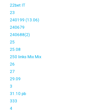
22bet IT
23
240199 (13.06)
240679
240688(2)
25
25.08
250 links Mix Mix
26
27
29.09
3
31.10 pb
333
4