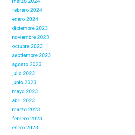
marzo 2024
febrero 2024
enero 2024
diciembre 2023
noviembre 2023
octubre 2023
septiembre 2023
agosto 2023
julio 2023
junio 2023
mayo 2023
abril 2023
marzo 2023
febrero 2023
enero 2023