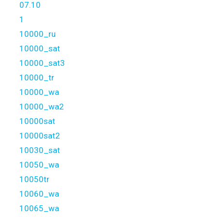
07.10
1
10000_ru
10000_sat
10000_sat3
10000_tr
10000_wa
10000_wa2
10000sat
10000sat2
10030_sat
10050_wa
10050tr
10060_wa
10065_wa