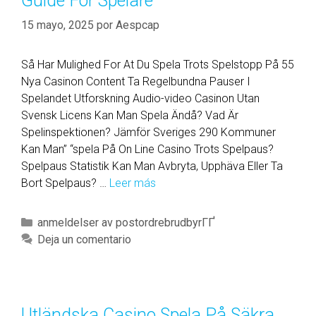
Guide För Spelare
d
k
í
n
&
i
a
15 mayo, 2025
por
Aespcap
g
Z
d
s
s
i
Så Har Mulighed For At Du Spela Trots Spelstopp På 55
i
m
Nya Casinon Content Ta Regelbundna Pauser I
d
p
Spelandet Utforskning Audio-video Casinon Utan
o
l
Svensk Licens Kan Man Spela Ändå? Vad Är
r
e
Spelinspektionen? Jämför Sveriges 290 Kommuner
n
r
Kan Man” “spela På On Line Casino Trots Spelpaus?
a
Spelpaus Statistik Kan Man Avbryta, Upphäva Eller Ta
2
Bort Spelpaus? …
Leer más
S
0
å
2
B
5
C
anmeldelser av postordrebrudbyrГҐ
e
B
a
Deja un comentario
t
e
t
t
t
e
a
t
g
r
i
o
Utländska Casino Spela På Säkra