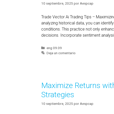
10 septiembre, 2025
por
Aespcap
Trade Vector Ai Trading Tips – Maximizing
analyzing historical data, you can identi
conditions. This practice not only enhan
decisions. Incorporate sentiment analysi
C
eng 09.09
a
Deja un comentario
t
e
g
o
r
Maximize Returns wit
í
a
Strategies
s
10 septiembre, 2025
por
Aespcap