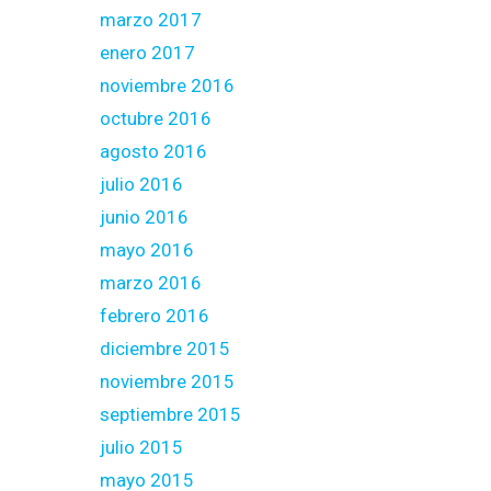
marzo 2017
enero 2017
noviembre 2016
octubre 2016
agosto 2016
julio 2016
junio 2016
mayo 2016
marzo 2016
febrero 2016
diciembre 2015
noviembre 2015
septiembre 2015
julio 2015
mayo 2015