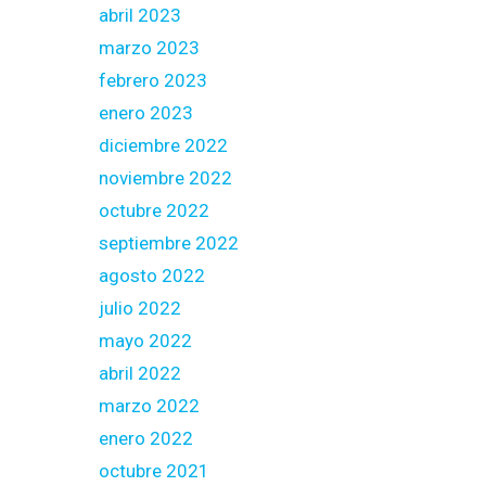
abril 2023
marzo 2023
febrero 2023
enero 2023
diciembre 2022
noviembre 2022
octubre 2022
septiembre 2022
agosto 2022
julio 2022
mayo 2022
abril 2022
marzo 2022
enero 2022
octubre 2021