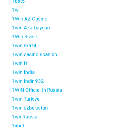
1bet5
1w
1Win AZ Casino
1win Azərbaycan
1Win Brasil
1win Brazil
1win casino spanish
1win fr
1win India
1win Indir 932
1WIN Official In Russia
1win Turkiye
1win uzbekistan
1winRussia
1xbet