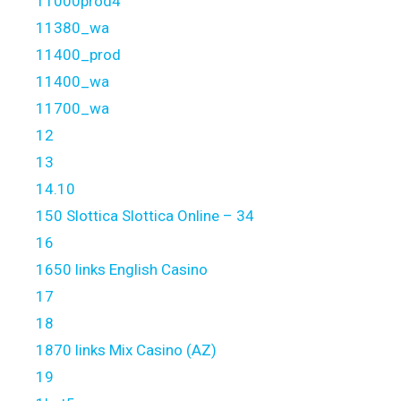
11000prod4
11380_wa
11400_prod
11400_wa
11700_wa
12
13
14.10
150 Slottica Slottica Online – 34
16
1650 links English Casino
17
18
1870 links Mix Casino (AZ)
19