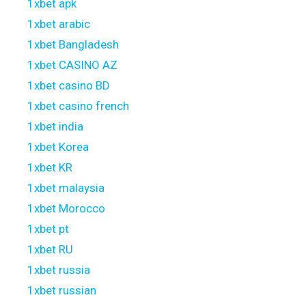
1xbet apk
1xbet arabic
1xbet Bangladesh
1xbet CASINO AZ
1xbet casino BD
1xbet casino french
1xbet india
1xbet Korea
1xbet KR
1xbet malaysia
1xbet Morocco
1xbet pt
1xbet RU
1xbet russia
1xbet russian