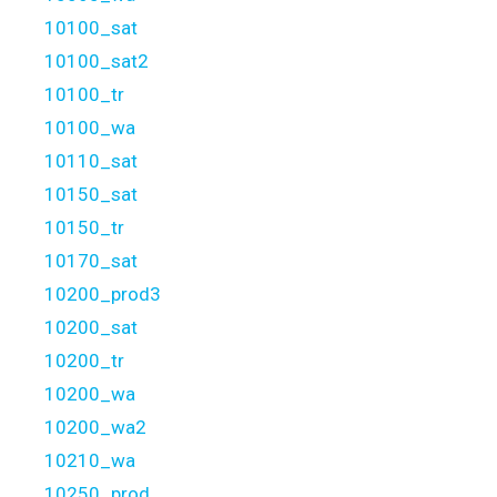
10100_sat
10100_sat2
10100_tr
10100_wa
10110_sat
10150_sat
10150_tr
10170_sat
10200_prod3
10200_sat
10200_tr
10200_wa
10200_wa2
10210_wa
10250_prod