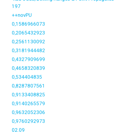
197
++novPU
0,1586966073
0,2065432923
0,2561130092
0,3181944482
0,4327909699
0,4658320839
0,534404835
0,8287807561
0,9133408825
0,9140265579
0,9632052306
0,9760292973
02.09