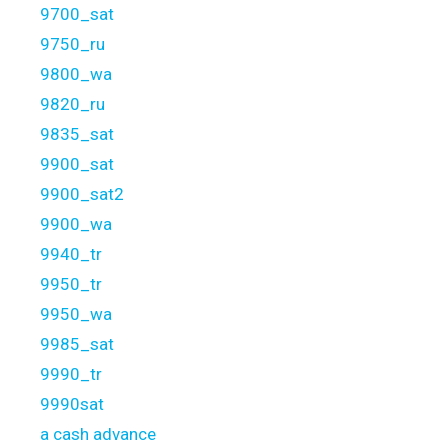
9700_sat
9750_ru
9800_wa
9820_ru
9835_sat
9900_sat
9900_sat2
9900_wa
9940_tr
9950_tr
9950_wa
9985_sat
9990_tr
9990sat
a cash advance