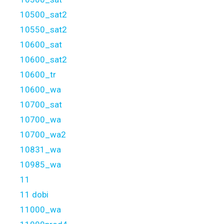
10500_sat2
10550_sat2
10600_sat
10600_sat2
10600_tr
10600_wa
10700_sat
10700_wa
10700_wa2
10831_wa
10985_wa
11
11 dobi
11000_wa