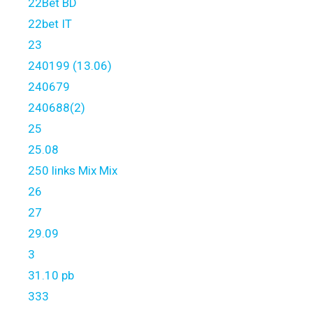
22Bet BD
22bet IT
23
240199 (13.06)
240679
240688(2)
25
25.08
250 links Mix Mix
26
27
29.09
3
31.10 pb
333