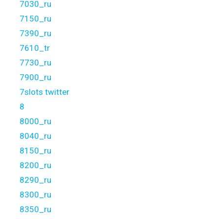
7030_ru
7150_ru
7390_ru
7610_tr
7730_ru
7900_ru
7slots twitter
8
8000_ru
8040_ru
8150_ru
8200_ru
8290_ru
8300_ru
8350_ru