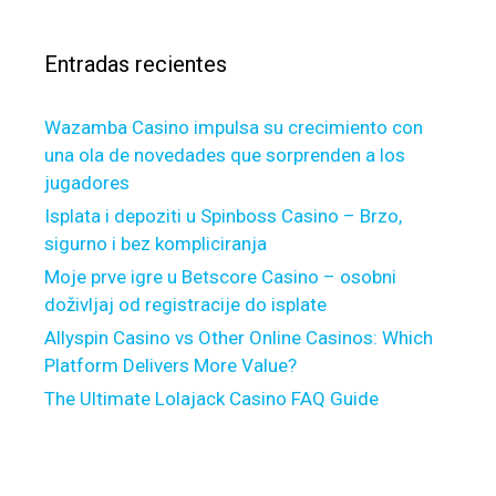
e
a
T
r
h
Entradas recientes
:
r
i
Wazamba Casino impulsa su crecimiento con
l
una ola de novedades que sorprenden a los
l
jugadores
o
f
Isplata i depoziti u Spinboss Casino – Brzo,
L
sigurno i bez kompliciranja
i
Moje prve igre u Betscore Casino – osobni
v
doživljaj od registracije do isplate
e
Allyspin Casino vs Other Online Casinos: Which
D
Platform Delivers More Value?
e
The Ultimate Lolajack Casino FAQ Guide
a
l
e
r