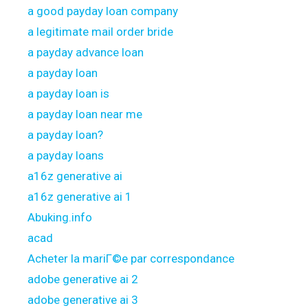
a good payday loan company
a legitimate mail order bride
a payday advance loan
a payday loan
a payday loan is
a payday loan near me
a payday loan?
a payday loans
a16z generative ai
a16z generative ai 1
Abuking.info
acad
Acheter la mariГ©e par correspondance
adobe generative ai 2
adobe generative ai 3