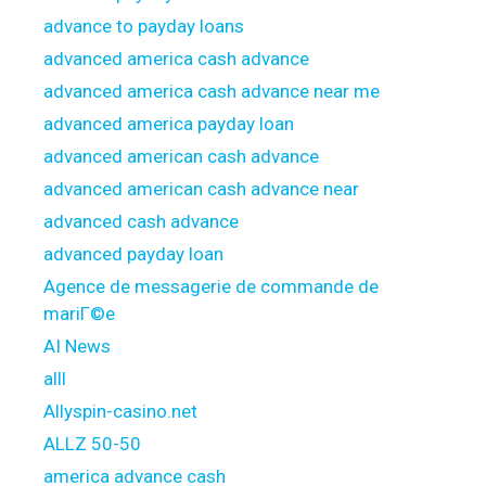
advance to payday loans
advanced america cash advance
advanced america cash advance near me
advanced america payday loan
advanced american cash advance
advanced american cash advance near
advanced cash advance
advanced payday loan
Agence de messagerie de commande de
mariГ©e
AI News
alll
Allyspin-casino.net
ALLZ 50-50
america advance cash