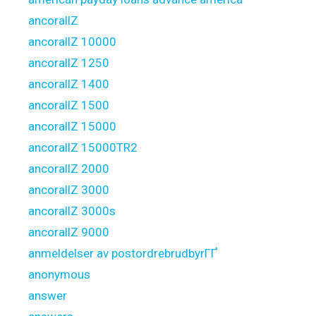
ancorallZ
ancorallZ 10000
ancorallZ 1250
ancorallZ 1400
ancorallZ 1500
ancorallZ 15000
ancorallZ 15000TR2
ancorallZ 2000
ancorallZ 3000
ancorallZ 3000s
ancorallZ 9000
anmeldelser av postordrebrudbyrГҐ
anonymous
answer