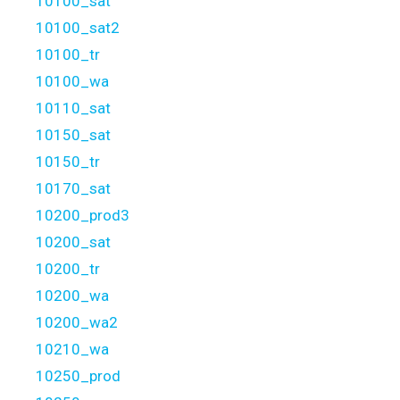
10100_sat
10100_sat2
10100_tr
10100_wa
10110_sat
10150_sat
10150_tr
10170_sat
10200_prod3
10200_sat
10200_tr
10200_wa
10200_wa2
10210_wa
10250_prod