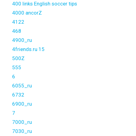
400 links English soccer tips
4000 ancorZ
4122
468
4900_ru
4friends.ru 15
500Z
555
6
6055_ru
6732
6900_ru
7
7000_ru
7030_ru