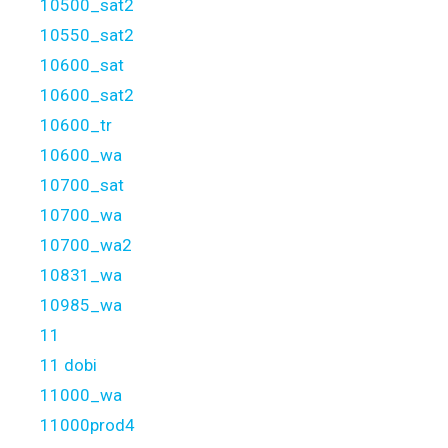
10500_sat2
10550_sat2
10600_sat
10600_sat2
10600_tr
10600_wa
10700_sat
10700_wa
10700_wa2
10831_wa
10985_wa
11
11 dobi
11000_wa
11000prod4