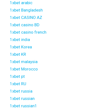
1xbet arabic
1xbet Bangladesh
1xbet CASINO AZ
1xbet casino BD
1xbet casino french
1xbet india
1xbet Korea
1xbet KR
1xbet malaysia
1xbet Morocco
1xbet pt
1xbet RU
1xbet russia
1xbet russian
1xbet russian1