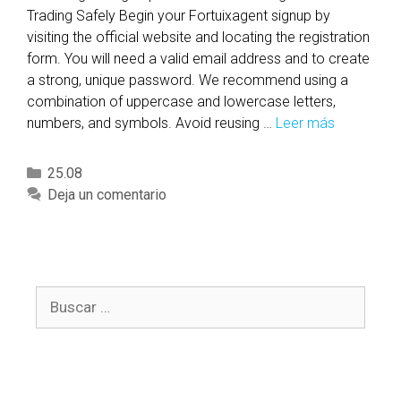
Trading Safely Begin your Fortuixagent signup by
visiting the official website and locating the registration
form. You will need a valid email address and to create
a strong, unique password. We recommend using a
combination of uppercase and lowercase letters,
numbers, and symbols. Avoid reusing …
Leer más
F
o
r
C
25.08
t
a
Deja un comentario
u
t
i
e
x
g
a
o
g
B
r
e
u
í
n
s
a
t
c
s
s
a