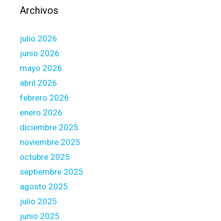
d
Archivos
e
s
julio 2026
a
f
junio 2026
e
mayo 2026
l
abril 2026
y
febrero 2026
g
u
enero 2026
i
diciembre 2025
d
noviembre 2025
e
octubre 2025
septiembre 2025
agosto 2025
julio 2025
junio 2025