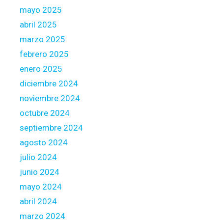
mayo 2025
abril 2025
marzo 2025
febrero 2025
enero 2025
diciembre 2024
noviembre 2024
octubre 2024
septiembre 2024
agosto 2024
julio 2024
junio 2024
mayo 2024
abril 2024
marzo 2024