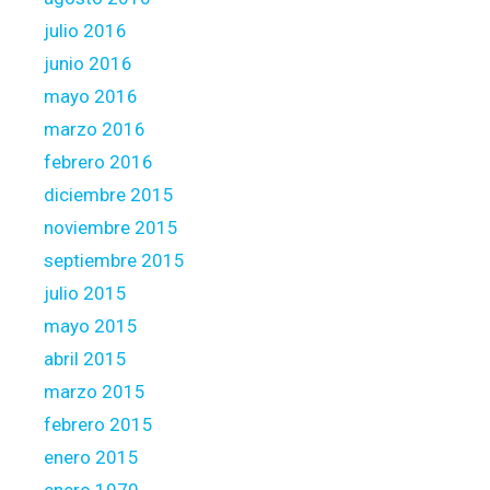
julio 2016
junio 2016
mayo 2016
marzo 2016
febrero 2016
diciembre 2015
noviembre 2015
septiembre 2015
julio 2015
mayo 2015
abril 2015
marzo 2015
febrero 2015
enero 2015