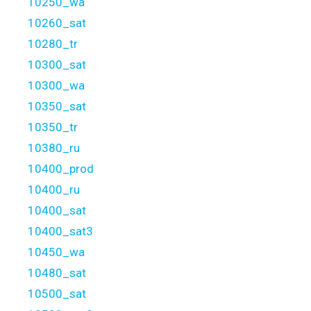
10250_wa
10260_sat
10280_tr
10300_sat
10300_wa
10350_sat
10350_tr
10380_ru
10400_prod
10400_ru
10400_sat
10400_sat3
10450_wa
10480_sat
10500_sat