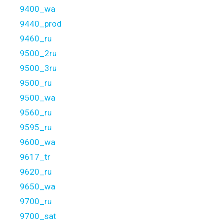
9400_wa
9440_prod
9460_ru
9500_2ru
9500_3ru
9500_ru
9500_wa
9560_ru
9595_ru
9600_wa
9617_tr
9620_ru
9650_wa
9700_ru
9700_sat