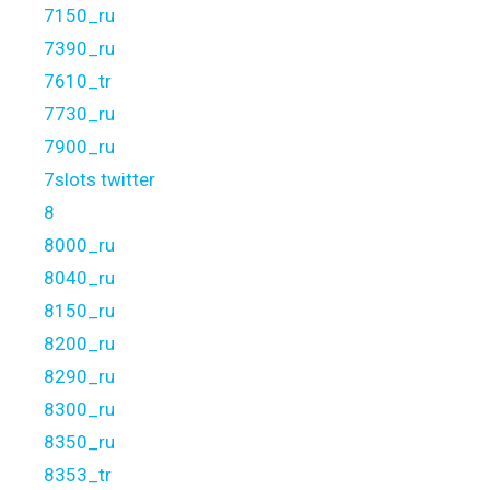
7150_ru
7390_ru
7610_tr
7730_ru
7900_ru
7slots twitter
8
8000_ru
8040_ru
8150_ru
8200_ru
8290_ru
8300_ru
8350_ru
8353_tr