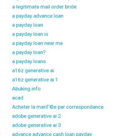
a legitimate mail order bride
a payday advance loan
a payday loan
a payday loan is
a payday loan near me
a payday loan?
a payday loans
a16z generative ai
a16z generative ai 1
Abuking.info
acad
Acheter la mariГ©e par correspondance
adobe generative ai 2
adobe generative ai 3
advance advance cash loan payday