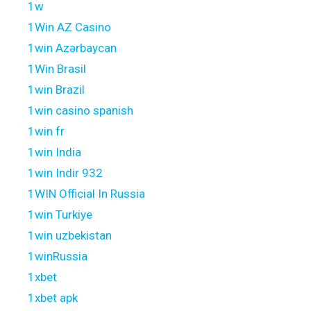
1w
1Win AZ Casino
1win Azərbaycan
1Win Brasil
1win Brazil
1win casino spanish
1win fr
1win India
1win Indir 932
1WIN Official In Russia
1win Turkiye
1win uzbekistan
1winRussia
1xbet
1xbet apk