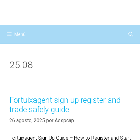
Saltar
al
contenido
Menú
25.08
Fortuixagent sign up register and
trade safely guide
26 agosto, 2025
por
Aespcap
Fortuixagent Sign Up Guide – How to Register and Start