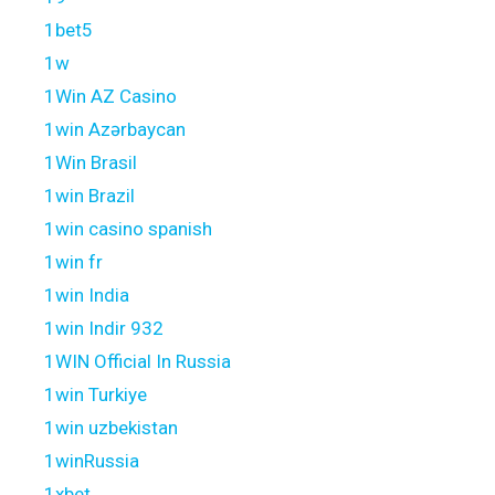
1bet5
1w
1Win AZ Casino
1win Azərbaycan
1Win Brasil
1win Brazil
1win casino spanish
1win fr
1win India
1win Indir 932
1WIN Official In Russia
1win Turkiye
1win uzbekistan
1winRussia
1xbet