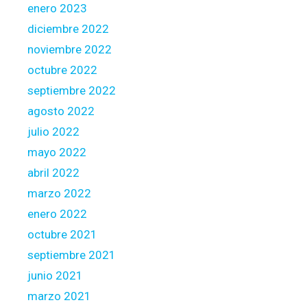
enero 2023
diciembre 2022
noviembre 2022
octubre 2022
septiembre 2022
agosto 2022
julio 2022
mayo 2022
abril 2022
marzo 2022
enero 2022
octubre 2021
septiembre 2021
junio 2021
marzo 2021