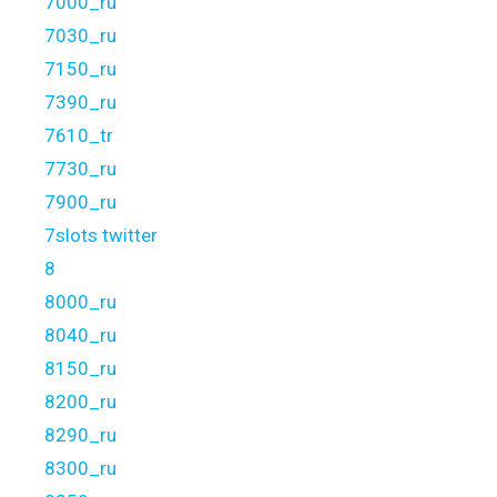
7000_ru
7030_ru
7150_ru
7390_ru
7610_tr
7730_ru
7900_ru
7slots twitter
8
8000_ru
8040_ru
8150_ru
8200_ru
8290_ru
8300_ru