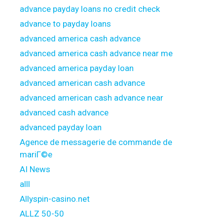
advance payday loans no credit check
advance to payday loans
advanced america cash advance
advanced america cash advance near me
advanced america payday loan
advanced american cash advance
advanced american cash advance near
advanced cash advance
advanced payday loan
Agence de messagerie de commande de
mariГ©e
AI News
alll
Allyspin-casino.net
ALLZ 50-50