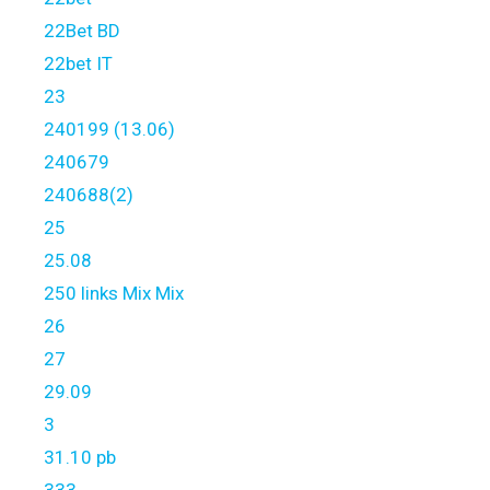
22Bet BD
22bet IT
23
240199 (13.06)
240679
240688(2)
25
25.08
250 links Mix Mix
26
27
29.09
3
31.10 pb