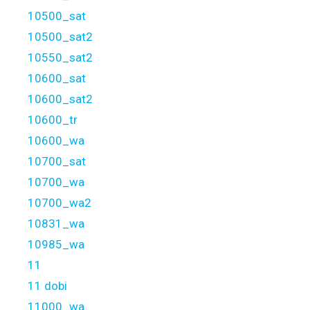
10500_sat
10500_sat2
10550_sat2
10600_sat
10600_sat2
10600_tr
10600_wa
10700_sat
10700_wa
10700_wa2
10831_wa
10985_wa
11
11 dobi
11000_wa