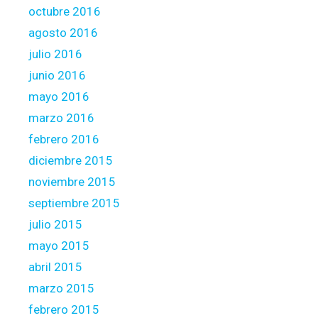
octubre 2016
agosto 2016
julio 2016
junio 2016
mayo 2016
marzo 2016
febrero 2016
diciembre 2015
noviembre 2015
septiembre 2015
julio 2015
mayo 2015
abril 2015
marzo 2015
febrero 2015