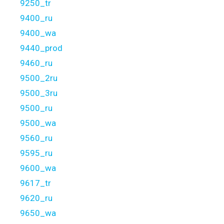
9250_tr
9400_ru
9400_wa
9440_prod
9460_ru
9500_2ru
9500_3ru
9500_ru
9500_wa
9560_ru
9595_ru
9600_wa
9617_tr
9620_ru
9650_wa