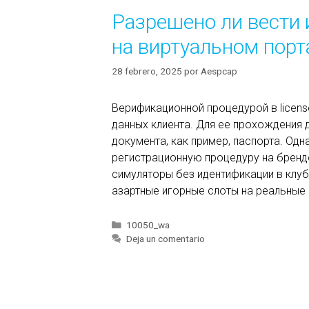
з
r
Разрешено ли вести 
í
о
a
в
на виртуальном порт
s
а
н
28 febrero, 2025
por
Aespcap
н
о
Верификационной процедурой в licens
г
данных клиента. Для ее прохождения
о
документа, как пример, паспорта. Одн
в
регистрационную процедуру на брен
х
симуляторы без идентификации в клуб
о
азартные игорные слоты на реальные
д
а
C
10050_wa
в
a
Deja un comentario
k
t
e
a
g
z
o
i
r