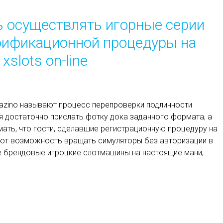
д
в
е
е
у
и
ь осуществлять игорные серии
т
н
р
р
с
т
ы
рификационной процедуры на
т
я
и
в
у
slots on-line
л
ф
и
а
и
и
г
л
д
к
о
ь
е
а
р
н
azino называют процесс перепроверки подлинности
л
ц
н
о
я достаточно прислать фотку дока заданного формата, а
а
и
о
м
мать, что гости, сделавшие регистрационную процедуру на
т
и
м
п
ют возможность вращать симуляторы без авторизации в
ь
в
з
о
все брендовые игроцкие слотмашины на настоящие мани,
с
и
а
р
т
н
в
т
а
т
е
а
в
е
д
л
к
р
е
е
и
н
н
Г