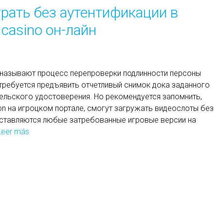
-
р
рать без аутентификации в
о
п
а
л
л
 casino он-лайн
х
и
о
б
в
щ
е
е
а
з
с
д
 называют процесс перепроверки подлинности персоны
п
т
к
требуется предъявить отчетливый снимок дока заданного
р
и
е
ительского удостоверения. Но рекомендуется запомнить,
о
и
1
ion на игроцком портале, смогут загружать видеослоты без
х
г
w
доставляются любые затребованные игровые версии на
о
р
i
Leer más
К
ж
у
n
о
д
б
з
м
е
е
е
у
н
з
р
р
и
а
к
а
я
в
а
з
в
т
л
р
е