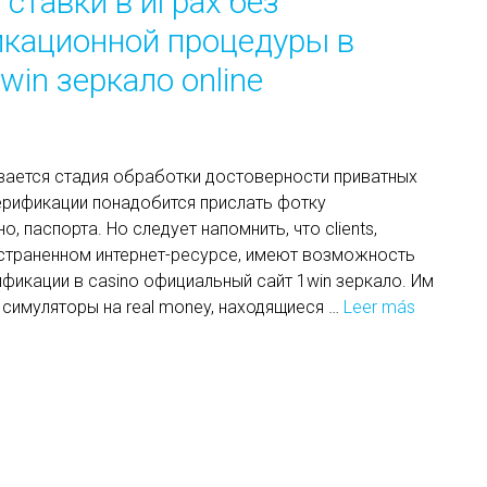
ставки в играх без
с
кационной процедуры в
л
о
in зеркало online
т
ы
б
е
зывается стадия обработки достоверности приватных
з
ерификации понадобится прислать фотку
v
 паспорта. Но следует напомнить, что clients,
e
остраненном интернет-ресурсе, имеют возможность
r
фикации в casino официальный сайт 1win зеркало. Им
i
симуляторы на real money, находящиеся …
Leer más
П
f
о
i
з
c
в
a
о
t
л
i
е
o