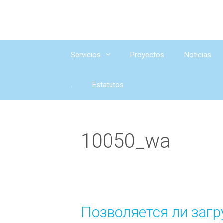
Saltar
al
contenido
Servicios
Proyectos
Noticias
.
Estatutos
10050_wa
Позволяется ли загр