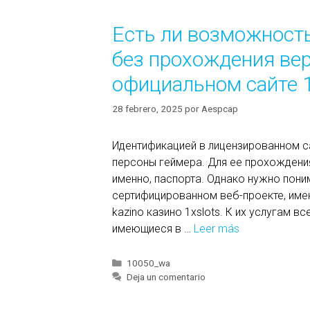
o
r
Есть ли возможност
í
a
без прохождения ве
s
официальном сайте 1x
28 febrero, 2025
por
Aespcap
Идентификацией в лицензированном c
персоны геймера. Для ее прохождени
именно, паспорта. Однако нужно пони
сертифицированном веб-проекте, име
kazino казино 1xslots. К их услугам 
имеющиеся в …
Leer más
Е
с
т
C
10050_wa
a
Deja un comentario
ь
t
л
e