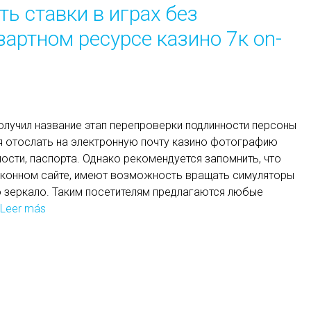
о
о
ь ставки в играх без
е
р
р
o
ш
и
зартном ресурсе казино 7к on-
и
n
а
ф
з
-
е
и
о
l
т
к
в
i
с
а
а
n
я
ц
н
e
олучил название этап перепроверки подлинности персоны
и
и
н
я отослать на электронную почту казино фотографию
г
о
о
ости, паспорта. Однако рекомендуется запомнить, что
р
н
г
 законном сайте, имеют возможность вращать симуляторы
а
н
о
но зеркало. Таким посетителям предлагаются любые
т
о
в
Leer más
Д
ь
й
х
о
б
п
о
з
е
р
д
в
з
о
а
о
а
ц
н
л
у
е
а
я
т