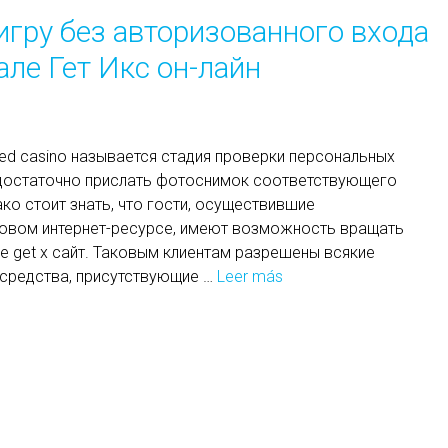
н
n
игру без авторизованного входа
о
н
л
але Гет Икс он-лайн
а
и
г
д
е
е
м
л
ed casino называется стадия проверки персональных
б
а
 достаточно прислать фотоснимок соответствующего
л
т
ако стоит знать, что гости, осуществившие
и
ь
довом интернет-ресурсе, имеют возможность вращать
н
с
е get x сайт. Таковым клиентам разрешены всякие
г
т
 средства, присутствующие …
Leer más
Р
о
а
а
в
в
з
о
к
р
й
и
е
в
в
ш
е
и
е
б
г
н