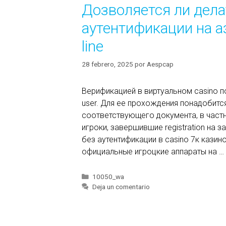
Дозволяется ли делат
í
н
a
аутентификации на а
s
line
28 febrero, 2025
por
Aespcap
Верификацией в виртуальном casino п
user. Для ее прохождения понадобитс
соответствующего документа, в частн
игроки, завершившие registration на
без аутентификации в casino 7к кази
официальные игроцкие аппараты на …
C
10050_wa
a
Deja un comentario
t
e
g