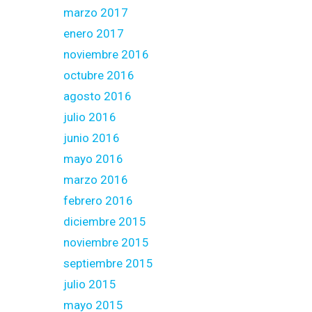
marzo 2017
enero 2017
noviembre 2016
octubre 2016
agosto 2016
julio 2016
junio 2016
mayo 2016
marzo 2016
febrero 2016
diciembre 2015
noviembre 2015
septiembre 2015
julio 2015
mayo 2015