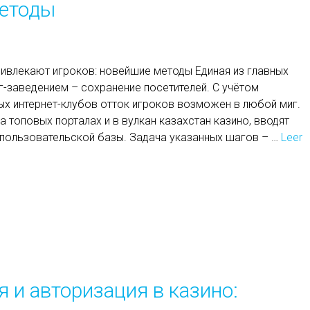
методы
ривлекают игроков: новейшие методы Единая из главных
г-заведением – сохранение посетителей. С учётом
ых интернет-клубов отток игроков возможен в любой миг.
а топовых порталах и в вулкан казахстан казино, вводят
пользовательской базы. Задача указанных шагов – …
Leer
и авторизация в казино: