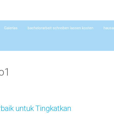
Galerías
bachelorarbeit schreiben lassen kosten
hausar
no1
baik untuk Tingkatkan