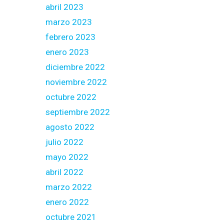
abril 2023
marzo 2023
febrero 2023
enero 2023
diciembre 2022
noviembre 2022
octubre 2022
septiembre 2022
agosto 2022
julio 2022
mayo 2022
abril 2022
marzo 2022
enero 2022
octubre 2021