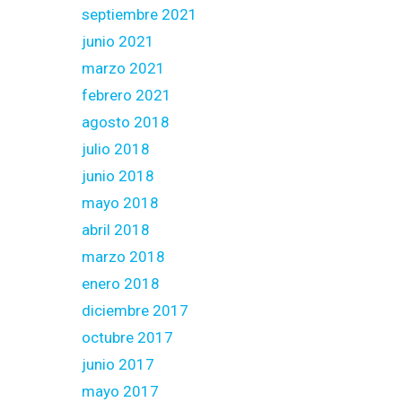
septiembre 2021
junio 2021
marzo 2021
febrero 2021
agosto 2018
julio 2018
junio 2018
mayo 2018
abril 2018
marzo 2018
enero 2018
diciembre 2017
octubre 2017
junio 2017
mayo 2017