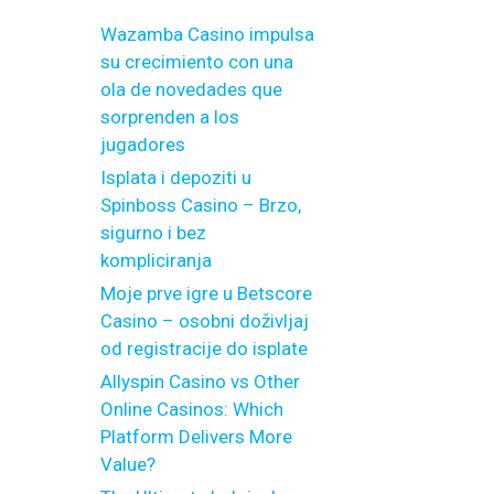
Wazamba Casino impulsa
su crecimiento con una
ola de novedades que
sorprenden a los
jugadores
Isplata i depoziti u
Spinboss Casino – Brzo,
sigurno i bez
kompliciranja
Moje prve igre u Betscore
Casino – osobni doživljaj
od registracije do isplate
Allyspin Casino vs Other
Online Casinos: Which
Platform Delivers More
Value?