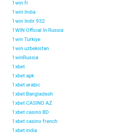
1win fr
1win India
1win Indir 932
1WIN Official In Russia
1win Turkiye
1win uzbekistan
1winRussia
1xbet
1xbet apk
1xbet arabic
1xbet Bangladesh
1xbet CASINO AZ
1xbet casino BD
1xbet casino french
1xbet india