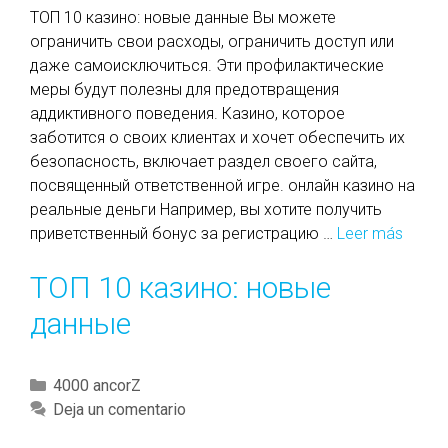
ТОП 10 казино: новые данные Вы можете
ограничить свои расходы, ограничить доступ или
даже самоисключиться. Эти профилактические
меры будут полезны для предотвращения
аддиктивного поведения. Казино, которое
заботится о своих клиентах и ​​хочет обеспечить их
безопасность, включает раздел своего сайта,
посвященный ответственной игре. онлайн казино на
реальные деньги Например, вы хотите получить
приветственный бонус за регистрацию …
Leer más
ТОП 10 казино: новые
данные
C
4000 ancorZ
a
Deja un comentario
t