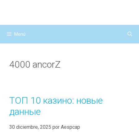
Saltar
al
contenido
Menú
4000 ancorZ
ТОП 10 казино: новые
данные
30 diciembre, 2025
por
Aespcap