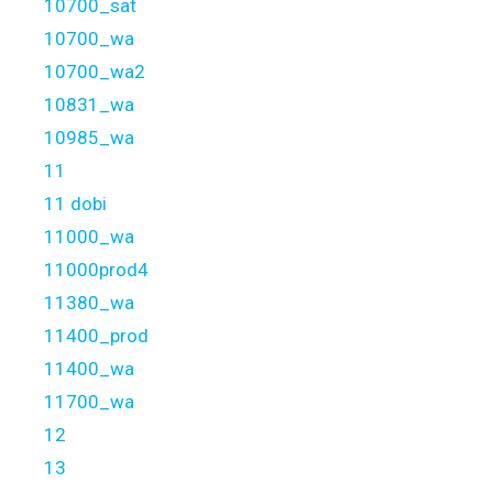
10700_sat
10700_wa
10700_wa2
10831_wa
10985_wa
11
11 dobi
11000_wa
11000prod4
11380_wa
11400_prod
11400_wa
11700_wa
12
13