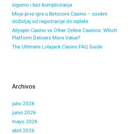
к
sigurno i bez kompliciranja
т
Moje prve igre u Betscore Casino – osobni
у
doživljaj od registracije do isplate
а
Allyspin Casino vs Other Online Casinos: Which
л
Platform Delivers More Value?
ь
The Ultimate Lolajack Casino FAQ Guide
н
ы
е
д
а
н
Archivos
н
ы
julio 2026
е
junio 2026
mayo 2026
abril 2026