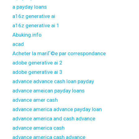
a payday loans
a16z generative ai
a16z generative ai 1
Abuking.info
acad
Acheter la mariГ©e par correspondance
adobe generative ai 2
adobe generative ai 3
advance advance cash loan payday
advance ameican payday loans
advance amer cash
advance america advance payday loan
advance america and cash advance
advance america cash
advance america cash advance