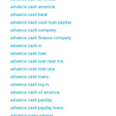
advance cash americia
advance cash bank
advance cash cash loan payday
advance cash company
advance cash finance company
advance cash in
advance cash loan
advance cash loan near me
advance cash loan usa
advance cash loans
advance cash log in
advance cash of america
advance cash payday
advance cash payday loans
advance loans payday