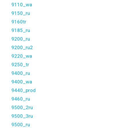
9110_wa
9150_ru
9160tr
9185_ru
9200_ru
9200_ru2
9220_wa
9250_tr
9400_ru
9400_wa
9440_prod
9460_ru
9500_2ru
9500_3ru
9500_ru