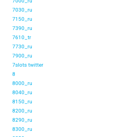
7000_ru
7030_ru
7150_ru
7390_ru
7610_tr
7730_ru
7900_ru
7slots twitter
8
8000_ru
8040_ru
8150_ru
8200_ru
8290_ru
8300_ru