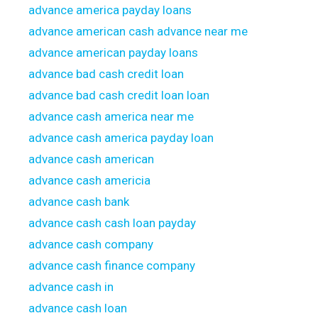
advance america payday loans
advance american cash advance near me
advance american payday loans
advance bad cash credit loan
advance bad cash credit loan loan
advance cash america near me
advance cash america payday loan
advance cash american
advance cash americia
advance cash bank
advance cash cash loan payday
advance cash company
advance cash finance company
advance cash in
advance cash loan