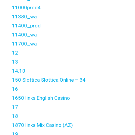
11000prod4
11380_wa
11400_prod
11400_wa
11700_wa
12
13
14.10
150 Slottica Slottica Online – 34
16
1650 links English Casino
17
18
1870 links Mix Casino (AZ)
19