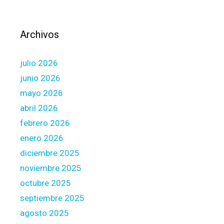
n
K
e
Archivos
y
f
julio 2026
i
n
junio 2026
i
mayo 2026
Ç
abril 2026
ı
febrero 2026
k
a
enero 2026
r
diciembre 2025
ı
noviembre 2025
n
octubre 2025
septiembre 2025
agosto 2025