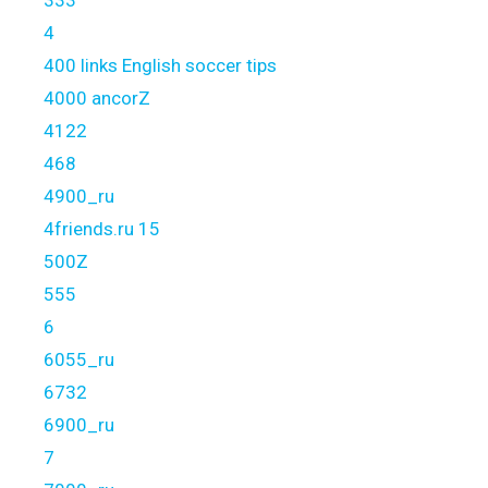
333
4
400 links English soccer tips
4000 ancorZ
4122
468
4900_ru
4friends.ru 15
500Z
555
6
6055_ru
6732
6900_ru
7