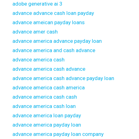
adobe generative ai 3
advance advance cash loan payday
advance ameican payday loans
advance amer cash
advance america advance payday loan
advance america and cash advance
advance america cash
advance america cash advance
advance america cash advance payday loan
advance america cash america
advance america cash cash
advance america cash loan
advance america loan payday
advance america payday loan
advance america payday loan company