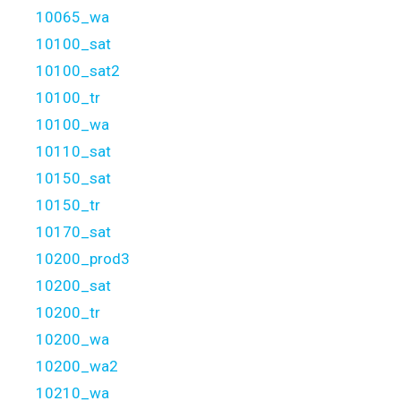
10065_wa
10100_sat
10100_sat2
10100_tr
10100_wa
10110_sat
10150_sat
10150_tr
10170_sat
10200_prod3
10200_sat
10200_tr
10200_wa
10200_wa2
10210_wa