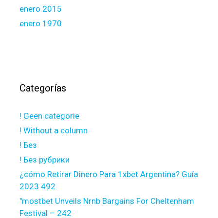
enero 2015
enero 1970
Categorías
! Geen categorie
! Without a column
! Без
! Без рубрики
¿cómo Retirar Dinero Para 1xbet Argentina? Guía
2023 492
"mostbet Unveils Nrnb Bargains For Cheltenham
Festival – 242