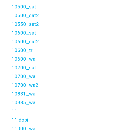
10500_sat
10500_sat2
10550_sat2
10600_sat
10600_sat2
10600_tr
10600_wa
10700_sat
10700_wa
10700_wa2
10831_wa
10985_wa
11
11 dobi
11000_wa