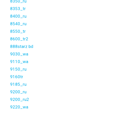
8350_ru
8353_tr
8400_ru
8540_ru
8550_tr
8600_tr2
888starz bd
9030_wa
9110_wa
9150_ru
9160tr
9185_ru
9200_ru
9200_ru2
9220_wa