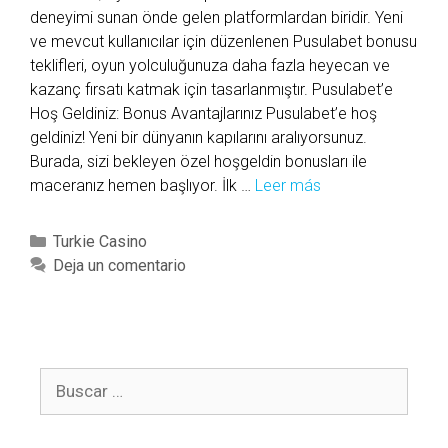
deneyimi sunan önde gelen platformlardan biridir. Yeni
ve mevcut kullanıcılar için düzenlenen Pusulabet bonusu
teklifleri, oyun yolculuğunuza daha fazla heyecan ve
kazanç fırsatı katmak için tasarlanmıştır. Pusulabet’e
Hoş Geldiniz: Bonus Avantajlarınız Pusulabet’e hoş
geldiniz! Yeni bir dünyanın kapılarını aralıyorsunuz.
Burada, sizi bekleyen özel hoşgeldin bonusları ile
maceranız hemen başlıyor. İlk …
Leer más
P
u
s
C
Turkie Casino
u
a
Deja un comentario
l
t
a
e
b
g
e
o
t
B
r
B
u
í
o
s
a