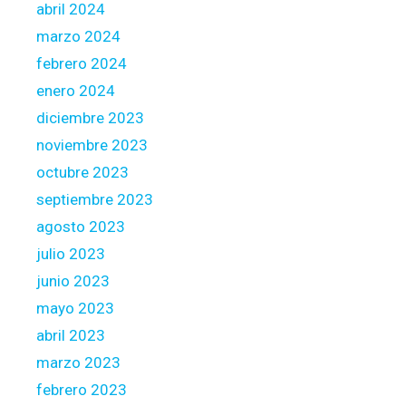
abril 2024
marzo 2024
febrero 2024
enero 2024
diciembre 2023
noviembre 2023
octubre 2023
septiembre 2023
agosto 2023
julio 2023
junio 2023
mayo 2023
abril 2023
marzo 2023
febrero 2023