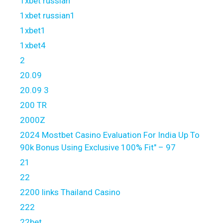
1xbet russian
1xbet russian1
1xbet1
1xbet4
2
20.09
20.09 3
200 TR
2000Z
2024 Mostbet Casino Evaluation For India Up To
90k Bonus Using Exclusive 100% Fit" – 97
21
22
2200 links Thailand Casino
222
22bet