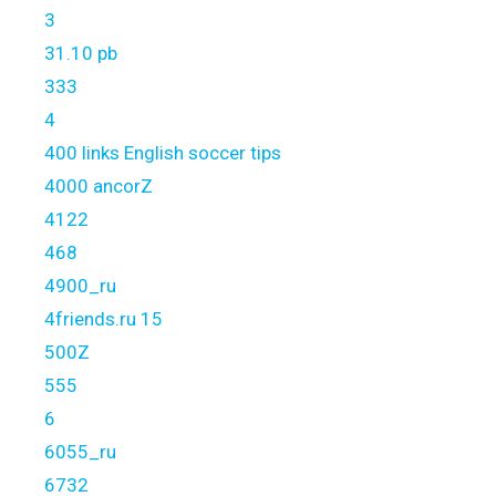
3
31.10 pb
333
4
400 links English soccer tips
4000 ancorZ
4122
468
4900_ru
4friends.ru 15
500Z
555
6
6055_ru
6732