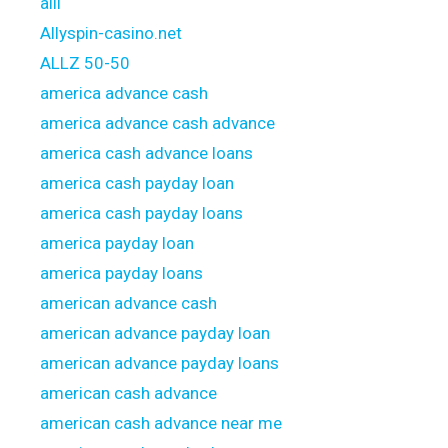
alll
Allyspin-casino.net
ALLZ 50-50
america advance cash
america advance cash advance
america cash advance loans
america cash payday loan
america cash payday loans
america payday loan
america payday loans
american advance cash
american advance payday loan
american advance payday loans
american cash advance
american cash advance near me