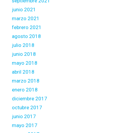
septiembre 2021
junio 2021
marzo 2021
febrero 2021
agosto 2018
julio 2018
junio 2018
mayo 2018
abril 2018
marzo 2018
enero 2018
diciembre 2017
octubre 2017
junio 2017
mayo 2017