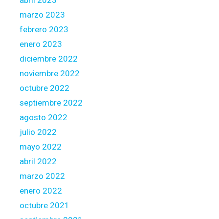
abril 2023
marzo 2023
febrero 2023
enero 2023
diciembre 2022
noviembre 2022
octubre 2022
septiembre 2022
agosto 2022
julio 2022
mayo 2022
abril 2022
marzo 2022
enero 2022
octubre 2021