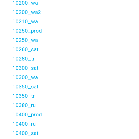
10200_wa
10200_wa2
10210_wa
10250_prod
10250_wa
10260_sat
10280_tr
10300_sat
10300_wa
10350_sat
10350_tr
10380_ru
10400_prod
10400_ru
10400_sat