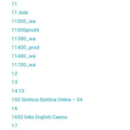
11
11 dobi
11000_wa
11000prod4
11380_wa
11400_prod
11400_wa
11700_wa
12
13
14.10
150 Slottica Slottica Online – 34
16
1650 links English Casino
17