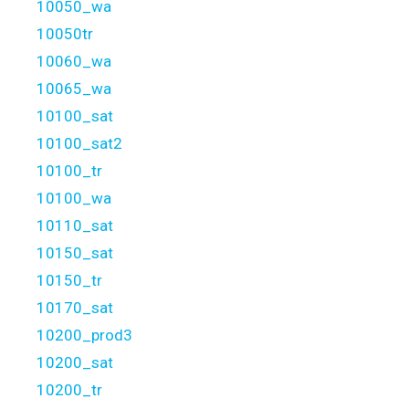
10050_wa
10050tr
10060_wa
10065_wa
10100_sat
10100_sat2
10100_tr
10100_wa
10110_sat
10150_sat
10150_tr
10170_sat
10200_prod3
10200_sat
10200_tr