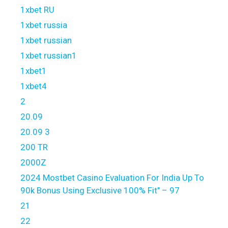
1xbet RU
1xbet russia
1xbet russian
1xbet russian1
1xbet1
1xbet4
2
20.09
20.09 3
200 TR
2000Z
2024 Mostbet Casino Evaluation For India Up To
90k Bonus Using Exclusive 100% Fit" – 97
21
22