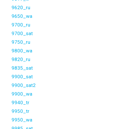
9620_ru
9650_wa
9700_ru
9700_sat
9750_ru
9800_wa
9820_ru
9835_sat
9900_sat
9900_sat2
9900_wa
9940_tr
9950_tr
9950_wa
9985_sat