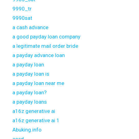
9990_tr
9990sat
a cash advance
a good payday loan company
a legitimate mail order bride
a payday advance loan
a payday loan
a payday loan is
a payday loan near me
a payday loan?
a payday loans
a16z generative ai
a16z generative ai 1
Abuking.info