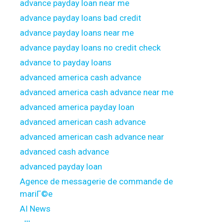
advance payday loan near me
advance payday loans bad credit
advance payday loans near me
advance payday loans no credit check
advance to payday loans
advanced america cash advance
advanced america cash advance near me
advanced america payday loan
advanced american cash advance
advanced american cash advance near
advanced cash advance
advanced payday loan
Agence de messagerie de commande de
mariГ©e
AI News