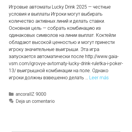
Игровые автоматы Lucky Drink 2025 — честные
условия и выплаты Игроки могут выбирать
количество активных линий и делать ставки.
Основная цель — собрать комбинацию из
одинаковых символов на линии выплат. Коктейли
обладают высокой ценностью и могут принести
игроку значительные выигрыши. Эта игра
запускается автоматически после http://www.gaia-
vsm.com/igrovye-avtomaty-lucky-drink-ruletka-i-poker-
13/ выигрышной комбинации на поле. Однако
игроки должны взвешенно делать …
Leer más
И
г
р
C
ancorallZ 9000
о
a
Deja un comentario
в
t
ы
e
е
g
а
o