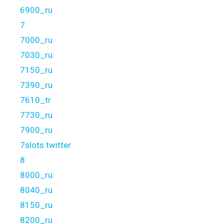
6900_ru
7
7000_ru
7030_ru
7150_ru
7390_ru
7610_tr
7730_ru
7900_ru
7slots twitter
8
8000_ru
8040_ru
8150_ru
8200_ru