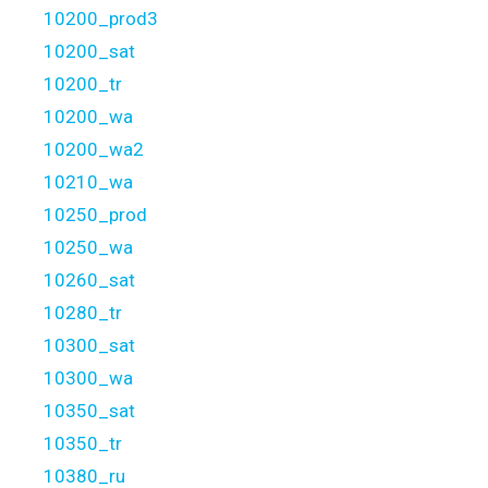
10200_prod3
10200_sat
10200_tr
10200_wa
10200_wa2
10210_wa
10250_prod
10250_wa
10260_sat
10280_tr
10300_sat
10300_wa
10350_sat
10350_tr
10380_ru