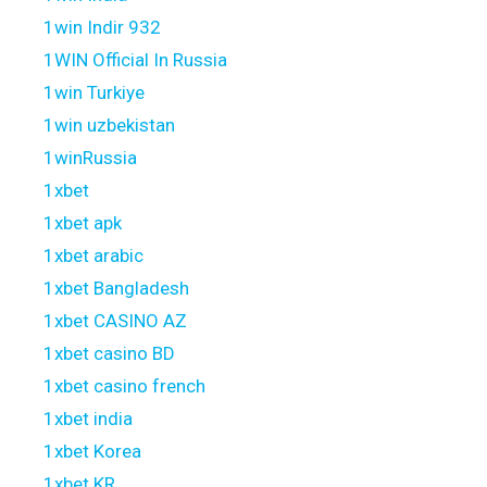
1win Indir 932
1WIN Official In Russia
1win Turkiye
1win uzbekistan
1winRussia
1xbet
1xbet apk
1xbet arabic
1xbet Bangladesh
1xbet CASINO AZ
1xbet casino BD
1xbet casino french
1xbet india
1xbet Korea
1xbet KR