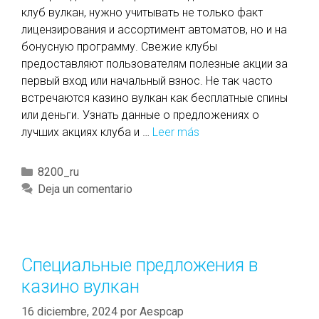
клуб вулкан, нужно учитывать не только факт
лицензирования и ассортимент автоматов, но и на
бонусную программу. Свежие клубы
предоставляют пользователям полезные акции за
первый вход или начальный взнос. Не так часто
встречаются казино вулкан как бесплатные спины
или деньги. Узнать данные о предложениях о
лучших акциях клуба и …
Leer más
В
ы
б
C
8200_ru
о
a
Deja un comentario
р
t
б
e
о
g
н
o
Специальные предложения в
у
r
казино вулкан
с
í
о
a
16 diciembre, 2024
por
Aespcap