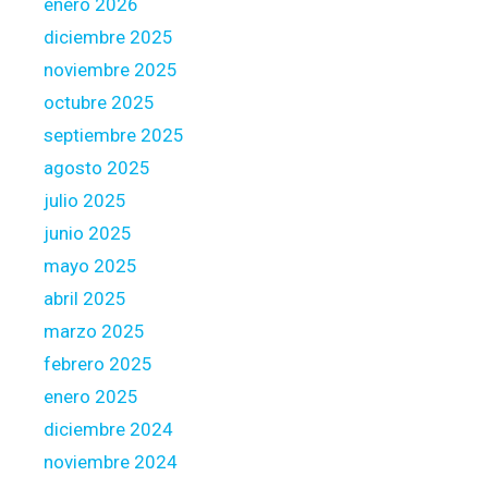
enero 2026
diciembre 2025
noviembre 2025
octubre 2025
septiembre 2025
agosto 2025
julio 2025
junio 2025
mayo 2025
abril 2025
marzo 2025
febrero 2025
enero 2025
diciembre 2024
noviembre 2024