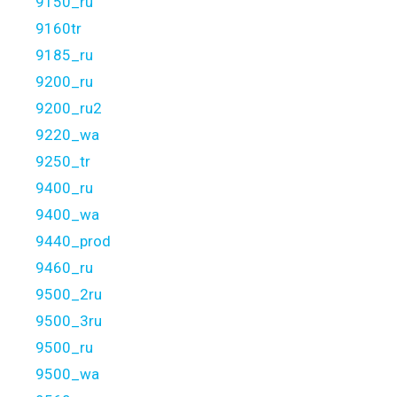
9150_ru
9160tr
9185_ru
9200_ru
9200_ru2
9220_wa
9250_tr
9400_ru
9400_wa
9440_prod
9460_ru
9500_2ru
9500_3ru
9500_ru
9500_wa