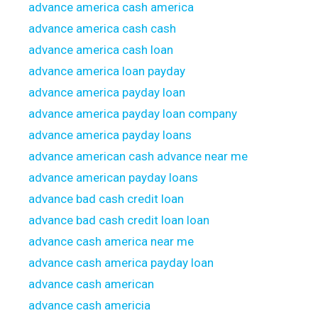
advance america cash america
advance america cash cash
advance america cash loan
advance america loan payday
advance america payday loan
advance america payday loan company
advance america payday loans
advance american cash advance near me
advance american payday loans
advance bad cash credit loan
advance bad cash credit loan loan
advance cash america near me
advance cash america payday loan
advance cash american
advance cash americia