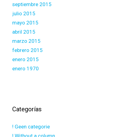
septiembre 2015
julio 2015
mayo 2015
abril 2015
marzo 2015
febrero 2015
enero 2015
enero 1970
Categorías
! Geen categorie
! Without a column