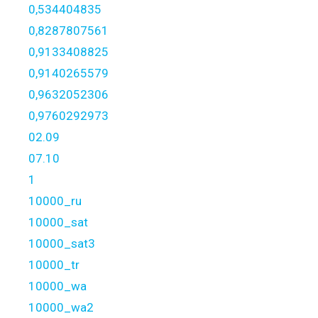
0,534404835
0,8287807561
0,9133408825
0,9140265579
0,9632052306
0,9760292973
02.09
07.10
1
10000_ru
10000_sat
10000_sat3
10000_tr
10000_wa
10000_wa2