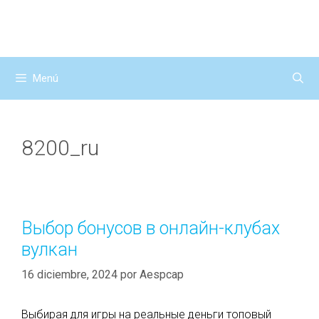
Saltar
al
contenido
Menú
8200_ru
Выбор бонусов в онлайн-клубах
вулкан
16 diciembre, 2024
por
Aespcap
Выбирая для игры на реальные деньги топовый