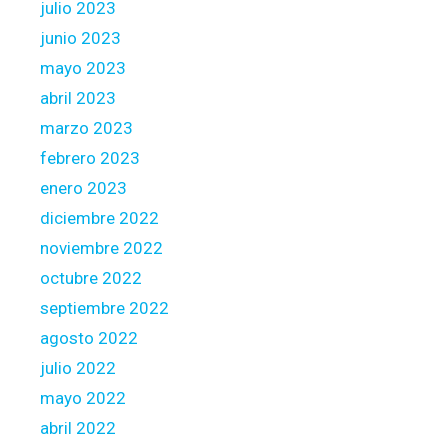
julio 2023
junio 2023
mayo 2023
abril 2023
marzo 2023
febrero 2023
enero 2023
diciembre 2022
noviembre 2022
octubre 2022
septiembre 2022
agosto 2022
julio 2022
mayo 2022
abril 2022