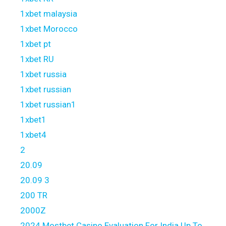
1xbet malaysia
1xbet Morocco
1xbet pt
1xbet RU
1xbet russia
1xbet russian
1xbet russian1
1xbet1
1xbet4
2
20.09
20.09 3
200 TR
2000Z
2024 Mostbet Casino Evaluation For India Up To