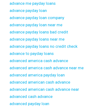
advance me payday loans
advance payday loan
advance payday loan company
advance payday loan near me
advance payday loans bad credit
advance payday loans near me
advance payday loans no credit check
advance to payday loans
advanced america cash advance
advanced america cash advance near me
advanced america payday loan
advanced american cash advance
advanced american cash advance near
advanced cash advance
advanced payday loan