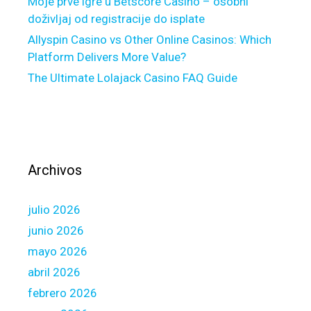
Moje prve igre u Betscore Casino – osobni
х
doživljaj od registracije do isplate
п
Allyspin Casino vs Other Online Casinos: Which
о
Platform Delivers More Value?
к
The Ultimate Lolajack Casino FAQ Guide
е
р
д
о
м
Archivos
julio 2026
junio 2026
mayo 2026
abril 2026
febrero 2026