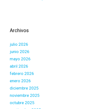
i
t
e
M
o
Archivos
r
t
julio 2026
g
a
junio 2026
g
mayo 2026
e
abril 2026
R
febrero 2026
a
t
enero 2026
e
diciembre 2025
s
noviembre 2025
o
octubre 2025
f