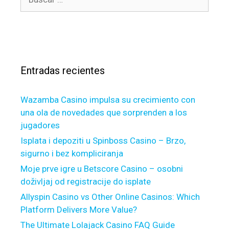
f
u
í
o
s
a
r
c
s
w
a
a
r
r
Entradas recientes
:
d
G
Wazamba Casino impulsa su crecimiento con
u
una ola de novedades que sorprenden a los
i
jugadores
d
e
Isplata i depoziti u Spinboss Casino – Brzo,
t
sigurno i bez kompliciranja
o
Moje prve igre u Betscore Casino – osobni
O
doživljaj od registracije do isplate
p
Allyspin Casino vs Other Online Casinos: Which
p
Platform Delivers More Value?
o
The Ultimate Lolajack Casino FAQ Guide
s