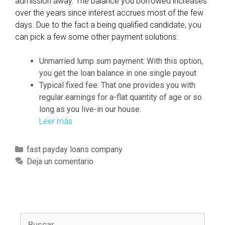
admission away. The balance you borrowed increases
over the years since interest accrues most of the few
days. Due to the fact a being qualified candidate, you
can pick a few some other payment solutions:
Unmarried lump sum payment: With this option,
you get the loan balance in one single payout
Typical fixed fee: That one provides you with
regular earnings for a-flat quantity of age or so
long as you live-in our house.
Leer más
A
s
t
C
fast payday loans company
r
a
Deja un comentario
a
t
i
e
g
g
h
o
t
B
r