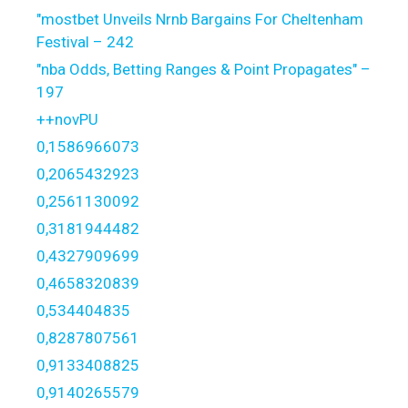
"mostbet Unveils Nrnb Bargains For Cheltenham
Festival – 242
"nba Odds, Betting Ranges & Point Propagates" –
197
++novPU
0,1586966073
0,2065432923
0,2561130092
0,3181944482
0,4327909699
0,4658320839
0,534404835
0,8287807561
0,9133408825
0,9140265579