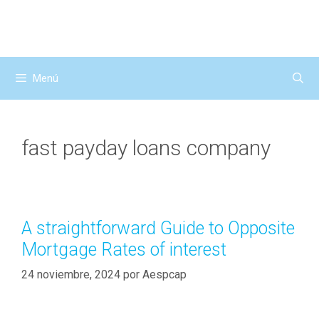
Saltar
al
contenido
Menú
fast payday loans company
A straightforward Guide to Opposite
Mortgage Rates of interest
24 noviembre, 2024
por
Aespcap