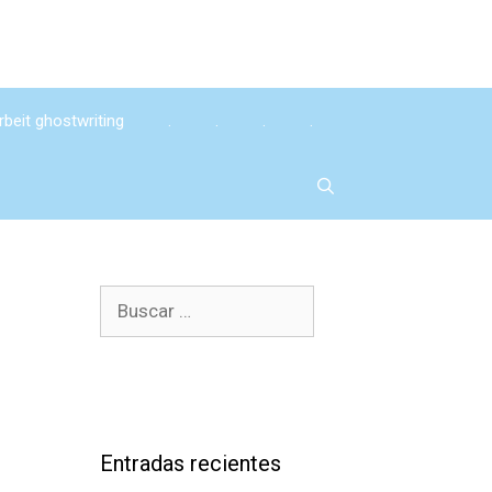
beit ghostwriting
.
.
.
.
Buscar
B
u
s
c
a
r
Entradas recientes
: