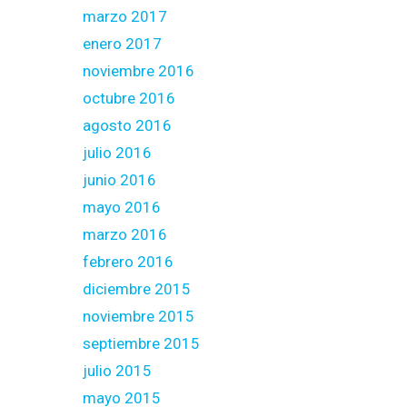
marzo 2017
enero 2017
noviembre 2016
octubre 2016
agosto 2016
julio 2016
junio 2016
mayo 2016
marzo 2016
febrero 2016
diciembre 2015
noviembre 2015
septiembre 2015
julio 2015
mayo 2015