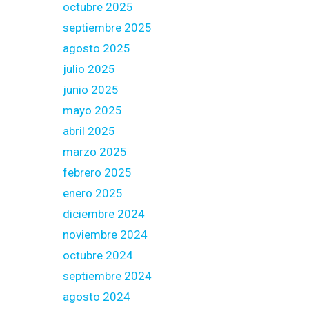
octubre 2025
septiembre 2025
agosto 2025
julio 2025
junio 2025
mayo 2025
abril 2025
marzo 2025
febrero 2025
enero 2025
diciembre 2024
noviembre 2024
octubre 2024
septiembre 2024
agosto 2024