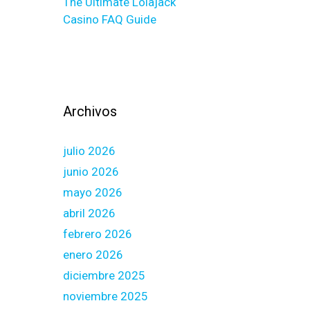
The Ultimate Lolajack
Casino FAQ Guide
Archivos
julio 2026
junio 2026
mayo 2026
abril 2026
febrero 2026
enero 2026
diciembre 2025
noviembre 2025