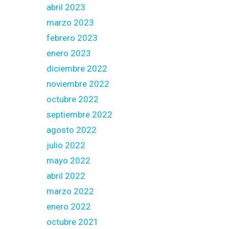
abril 2023
marzo 2023
febrero 2023
enero 2023
diciembre 2022
noviembre 2022
octubre 2022
septiembre 2022
agosto 2022
julio 2022
mayo 2022
abril 2022
marzo 2022
enero 2022
octubre 2021