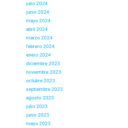
julio 2024
junio 2024
mayo 2024
abril 2024
marzo 2024
febrero 2024
enero 2024
diciembre 2023
noviembre 2023
octubre 2023
septiembre 2023
agosto 2023
julio 2023
junio 2023
mayo 2023