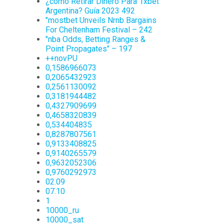
¿cómo Retirar Dinero Para 1xbet
Argentina? Guía 2023 492
"mostbet Unveils Nrnb Bargains
For Cheltenham Festival – 242
"nba Odds, Betting Ranges &
Point Propagates" – 197
++novPU
0,1586966073
0,2065432923
0,2561130092
0,3181944482
0,4327909699
0,4658320839
0,534404835
0,8287807561
0,9133408825
0,9140265579
0,9632052306
0,9760292973
02.09
07.10
1
10000_ru
10000_sat