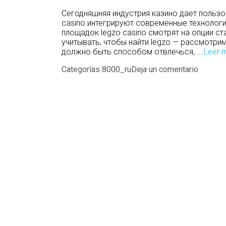
Сегодняшняя индустрия казино дает польз
casino интегрируют современные технолог
площадок legzo casino смотрят на опции с
учитывать, чтобы найти legzo — рассмотри
должно быть способом отвлечься, …
Leer 
Categorías
8000_ru
Deja un comentario