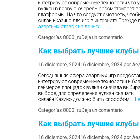
интегрируют современные технологии что 
вулкан в первую очередь рассматривает в
платформы. На что следует смотреть, чтоб
онлайн-казино для игр в интернете Прежде
азартных ставок на деньги
Categorías
8000_ru
Deja un comentario
Как выбрать лучшие клубы 
16 diciembre, 2024
16 diciembre, 2024
por
Ae
Сегодняшняя сфера азартных игр предоста
интегрируют современные технологии и бл
геймеров площадок вулкан сначала выбираю
выборе, для определения вулкан скачать —
онлайн Казино должно быть способом …
L
Categorías
8000_ru
Deja un comentario
Как выбрать лучшие клубы
16 diciembre, 2024
16 diciembre, 2024
por
Ae