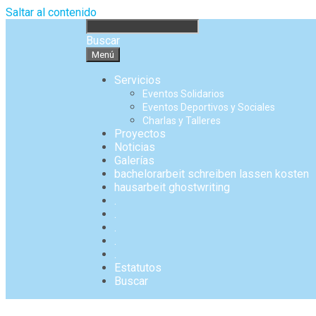
Saltar al contenido
Buscar
Menú
Servicios
Eventos Solidarios
Eventos Deportivos y Sociales
Charlas y Talleres
Proyectos
Noticias
Galerías
bachelorarbeit schreiben lassen kosten
hausarbeit ghostwriting
.
.
.
.
.
Estatutos
Buscar