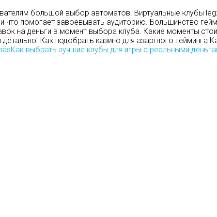
ователям большой выбор автоматов. Виртуальные клубы leg
ии что помогает завоевывать аудиторию. Большинство гей
тавок на деньги в момент выбора клуба. Какие моменты сто
м детально. Как подобрать казино для азартного гейминга К
más
Как выбрать лучшие клубы для игры с реальными деньг