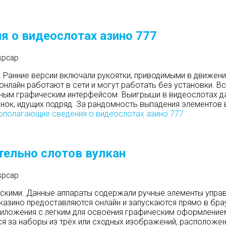
 о видеослотах азино 777
spcap
 Ранние версии включали рукоятки, приводимыми в движен
нлайн работают в сети и могут работать без установки. В
тным графическим интерфейсом. Выигрыши в видеослотах д
инок, идущих подряд. За рандомность выпадения элементов 
полагающие сведения о видеослотах азино 777
тельно слотов вулкан
spcap
скими. Данные аппараты содержали ручные элементы управ
азино предоставляются онлайн и запускаются прямо в бра
иложения с легким для освоения графическим оформление
я за наборы из трёх или сходных изображений, расположе