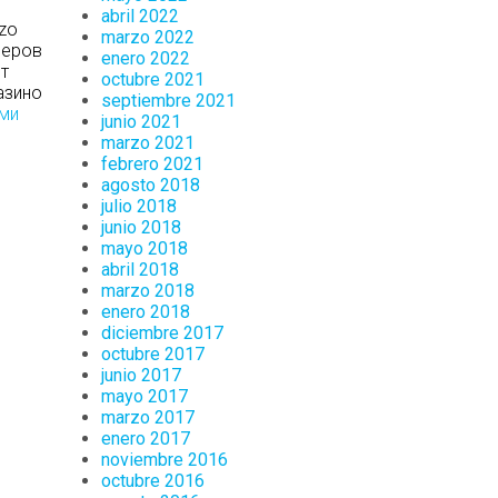
abril 2022
zo
marzo 2022
меров
enero 2022
ит
octubre 2021
азино
septiembre 2021
ами
junio 2021
marzo 2021
febrero 2021
agosto 2018
julio 2018
junio 2018
mayo 2018
abril 2018
marzo 2018
enero 2018
diciembre 2017
octubre 2017
junio 2017
mayo 2017
marzo 2017
enero 2017
noviembre 2016
octubre 2016