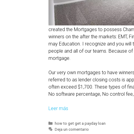
created the Mortgages to possess Champ
winners on the after the markets: EMT, Fi
may Education. I recognize and you will 
people and all of our teams. Because of y
mortgage.
Our very own mortgages to have winners 
referred to as lender closing costs is ap
often exceed $1,700. These types of fin
No software percentage, No control fee,
Leer más
W
e
’
C
how to get get a payday loan
a
Deja un comentario
v