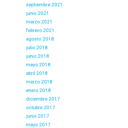
septiembre 2021
junio 2021
marzo 2021
febrero 2021
agosto 2018
julio 2018
junio 2018
mayo 2018
abril 2018
marzo 2018
enero 2018
diciembre 2017
octubre 2017
junio 2017
mayo 2017