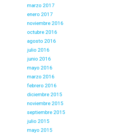
marzo 2017
enero 2017
noviembre 2016
octubre 2016
agosto 2016
julio 2016
junio 2016
mayo 2016
marzo 2016
febrero 2016
diciembre 2015
noviembre 2015
septiembre 2015
julio 2015
mayo 2015