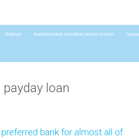
Galerías
bachelorarbeit schreiben lassen kosten
hausar
a payday loan
referred bank for almost all of