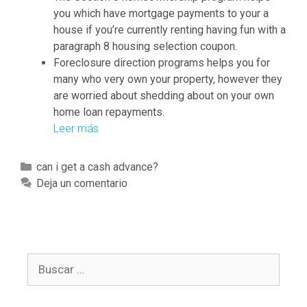
i
you which have mortgage payments to your a
d
house if you’re currently renting having fun with a
e
paragraph 8 housing selection coupon.
n
Foreclosure direction programs helps you for
c
many who very own your property, however they
e
are worried about shedding about on your own
a
home loan repayments.
n
Leer más
C
d
H
y
F
C
can i get a cash advance?
o
A
a
Deja un comentario
u
a
t
m
r
e
a
e
g
y
a
o
p
t
B
r
a
x
u
í
i
i
s
a
d