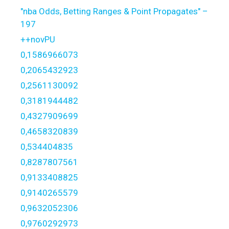
"nba Odds, Betting Ranges & Point Propagates" –
197
++novPU
0,1586966073
0,2065432923
0,2561130092
0,3181944482
0,4327909699
0,4658320839
0,534404835
0,8287807561
0,9133408825
0,9140265579
0,9632052306
0,9760292973