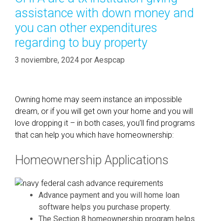
a
r
assistance with down money and
v
í
e
you can other expenditures
a
p
regarding to buy property
s
u
3 noviembre, 2024
r
por
Aespcap
c
h
a
Owning home may seem instance an impossible
s
dream, or if you will get own your home and you will
e
love dropping it – in both cases, you’ll find programs
d
that can help you which have homeownership:
y
o
Homeownership Applications
u
r
r
Advance payment and you will home loan
e
software helps you purchase property.
s
The Section 8 homeownership program helps