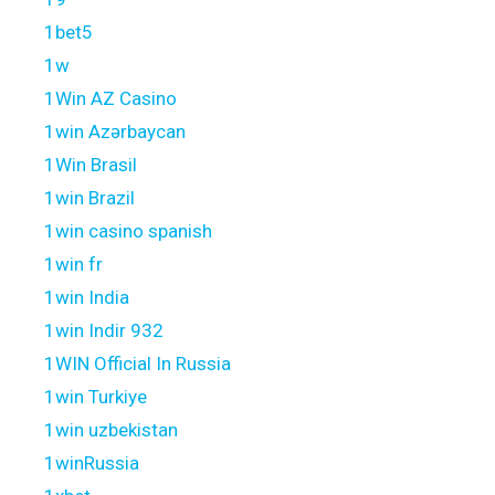
1bet5
1w
1Win AZ Casino
1win Azərbaycan
1Win Brasil
1win Brazil
1win casino spanish
1win fr
1win India
1win Indir 932
1WIN Official In Russia
1win Turkiye
1win uzbekistan
1winRussia