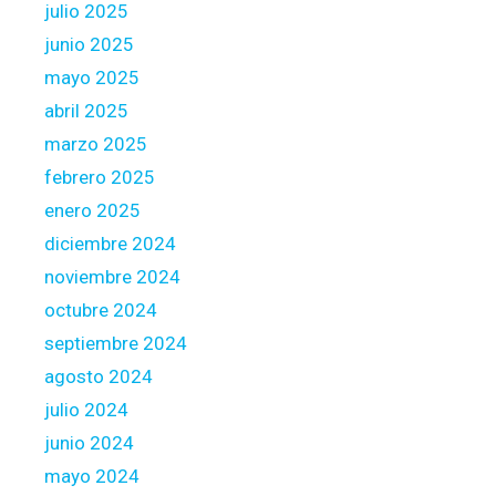
julio 2025
g
y
a
junio 2025
a
g
n
mayo 2025
e
d
abril 2025
e
y
marzo 2025
v
o
a
febrero 2025
u
l
c
enero 2025
u
a
diciembre 2024
a
n
noviembre 2024
t
o
e
octubre 2024
t
-
h
septiembre 2024
r
e
agosto 2024
i
r
julio 2024
g
e
h
junio 2024
x
t
p
mayo 2024
u