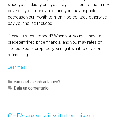
since your industry and you may members of the family
develop, your money alter and you may capable
decrease your month-to-month percentage otherwise
pay your house reduced.
Possess rates dropped? When you yourself have a
predetermined-price financial and you may rates of
interest keeps dropped, you might want to envision
refinancing.
Leer más
O
n
c
C
can i get a cash advance?
e
a
Deja un comentario
y
t
o
e
u
g
h
o
CHFA are a tx institution giving