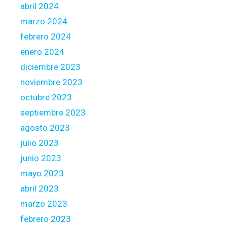
e
abril 2024
p
n
marzo 2024
e
d
v
febrero 2024
i
e
t
enero 2024
r
u
diciembre 2023
y
r
noviembre 2023
l
e
i
octubre 2023
s
f
r
septiembre 2023
e
e
agosto 2023
t
g
julio 2023
i
a
m
junio 2023
r
e
d
mayo 2023
i
abril 2023
n
marzo 2023
g
febrero 2023
t