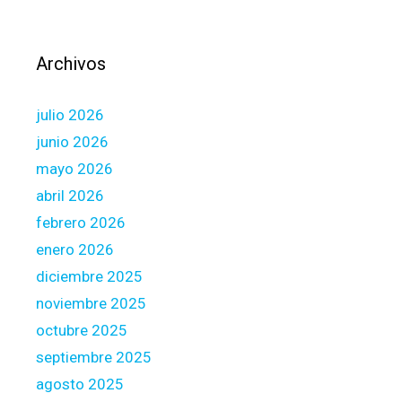
n
i
t
s
g
t
Archivos
i
a
v
n
e
julio 2026
c
y
e
junio 2026
o
w
mayo 2026
u
i
abril 2026
r
t
s
febrero 2026
h
e
d
enero 2026
l
o
diciembre 2025
f
w
noviembre 2025
a
n
m
octubre 2025
m
o
o
septiembre 2025
r
n
agosto 2025
t
e