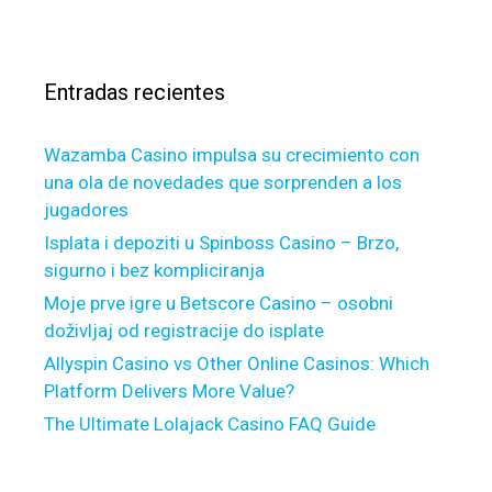
n
c
s
f
s
a
o
t
r
r
i
Entradas recientes
:
t
t
h
u
e
Wazamba Casino impulsa su crecimiento con
t
,
una ola de novedades que sorprenden a los
i
i
jugadores
o
t
n
Isplata i depoziti u Spinboss Casino – Brzo,
i
g
sigurno i bez kompliciranja
s
i
Moje prve igre u Betscore Casino – osobni
i
v
doživljaj od registracije do isplate
m
i
p
Allyspin Casino vs Other Online Casinos: Which
n
o
Platform Delivers More Value?
g
r
The Ultimate Lolajack Casino FAQ Guide
a
t
s
a
s