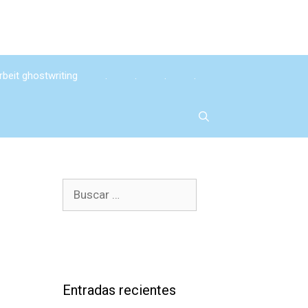
beit ghostwriting
.
.
.
.
Buscar
B
u
s
c
a
r
Entradas recientes
: