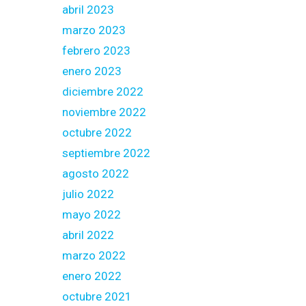
abril 2023
marzo 2023
febrero 2023
enero 2023
diciembre 2022
noviembre 2022
octubre 2022
septiembre 2022
agosto 2022
julio 2022
mayo 2022
abril 2022
marzo 2022
enero 2022
octubre 2021