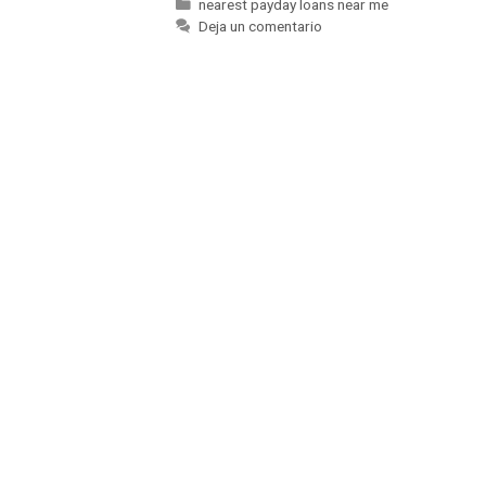
n
C
nearest payday loans near me
a
Deja un comentario
c
t
e
e
i
g
n
o
d
r
í
e
a
x
s
e
d
b
e
f
o
r
e
,
t
h