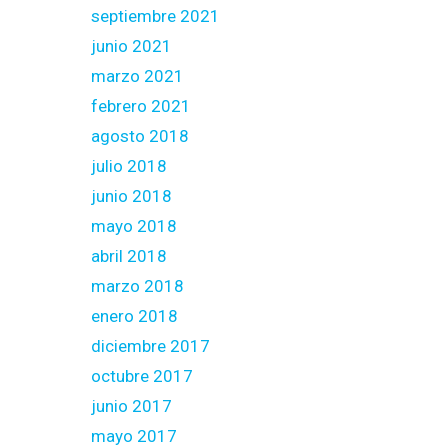
septiembre 2021
junio 2021
marzo 2021
febrero 2021
agosto 2018
julio 2018
junio 2018
mayo 2018
abril 2018
marzo 2018
enero 2018
diciembre 2017
octubre 2017
junio 2017
mayo 2017