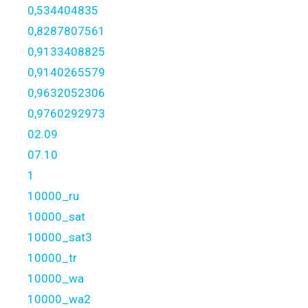
0,534404835
0,8287807561
0,9133408825
0,9140265579
0,9632052306
0,9760292973
02.09
07.10
1
10000_ru
10000_sat
10000_sat3
10000_tr
10000_wa
10000_wa2