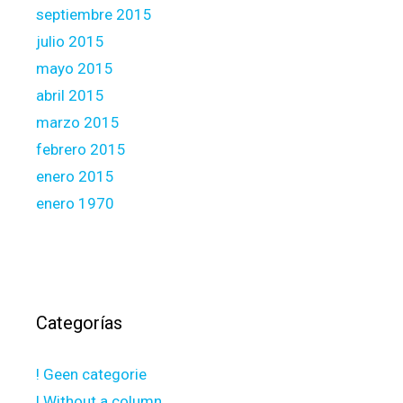
septiembre 2015
julio 2015
mayo 2015
abril 2015
marzo 2015
febrero 2015
enero 2015
enero 1970
Categorías
! Geen categorie
! Without a column