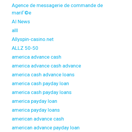
Agence de messagerie de commande de
mariГ©e
AI News
alll
Allyspin-casino.net
ALLZ 50-50
america advance cash
america advance cash advance
america cash advance loans
america cash payday loan
america cash payday loans
america payday loan
america payday loans
american advance cash
american advance payday loan