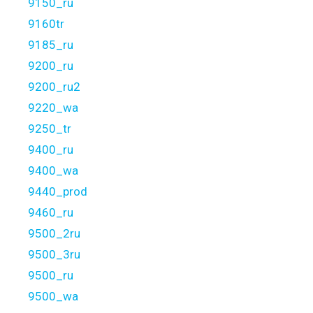
9150_ru
9160tr
9185_ru
9200_ru
9200_ru2
9220_wa
9250_tr
9400_ru
9400_wa
9440_prod
9460_ru
9500_2ru
9500_3ru
9500_ru
9500_wa