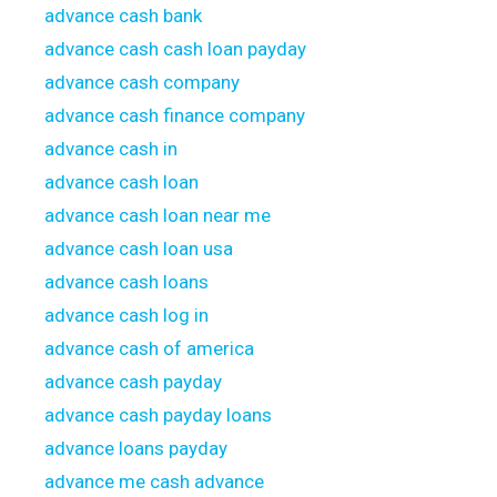
advance cash bank
advance cash cash loan payday
advance cash company
advance cash finance company
advance cash in
advance cash loan
advance cash loan near me
advance cash loan usa
advance cash loans
advance cash log in
advance cash of america
advance cash payday
advance cash payday loans
advance loans payday
advance me cash advance