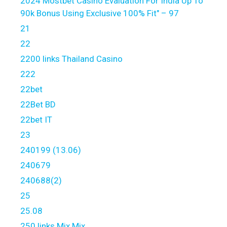
2024 Mostbet Casino Evaluation For India Up To
90k Bonus Using Exclusive 100% Fit" – 97
21
22
2200 links Thailand Casino
222
22bet
22Bet BD
22bet IT
23
240199 (13.06)
240679
240688(2)
25
25.08
250 links Mix Mix