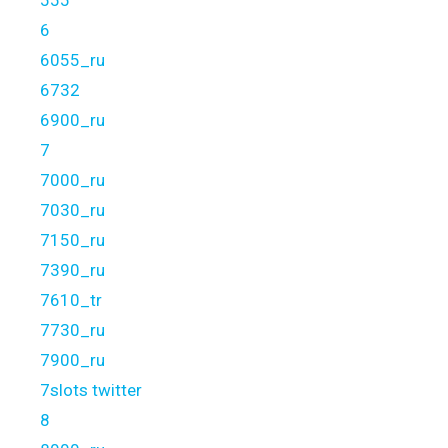
555
6
6055_ru
6732
6900_ru
7
7000_ru
7030_ru
7150_ru
7390_ru
7610_tr
7730_ru
7900_ru
7slots twitter
8