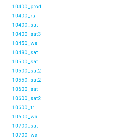
10400_prod
10400_ru
10400_sat
10400_sat3
10450_wa
10480_sat
10500_sat
10500_sat2
10550_sat2
10600_sat
10600_sat2
10600_tr
10600_wa
10700_sat
10700_wa