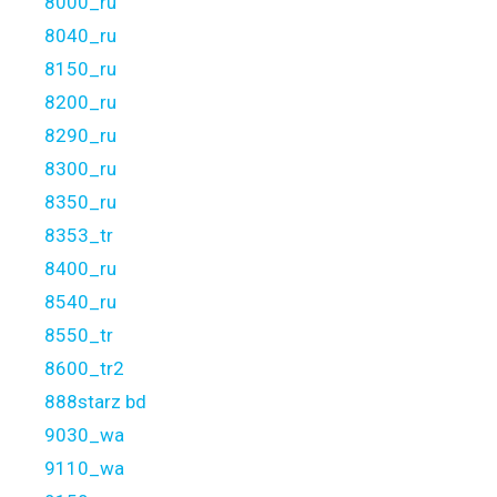
8000_ru
8040_ru
8150_ru
8200_ru
8290_ru
8300_ru
8350_ru
8353_tr
8400_ru
8540_ru
8550_tr
8600_tr2
888starz bd
9030_wa
9110_wa