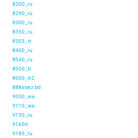
8200_ru
8290_ru
8300_ru
8350_ru
8353_tr
8400_ru
8540_ru
8550_tr
8600_tr2
888starz bd
9030_wa
9110_wa
9150_ru
9160tr
9185_ru