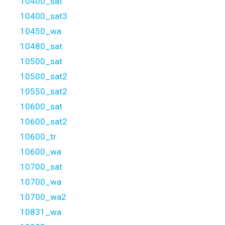
10400_sat
10400_sat3
10450_wa
10480_sat
10500_sat
10500_sat2
10550_sat2
10600_sat
10600_sat2
10600_tr
10600_wa
10700_sat
10700_wa
10700_wa2
10831_wa