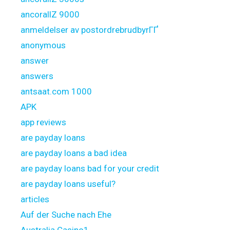
ancorallZ 9000
anmeldelser av postordrebrudbyrГҐ
anonymous
answer
answers
antsaat.com 1000
APK
app reviews
are payday loans
are payday loans a bad idea
are payday loans bad for your credit
are payday loans useful?
articles
Auf der Suche nach Ehe