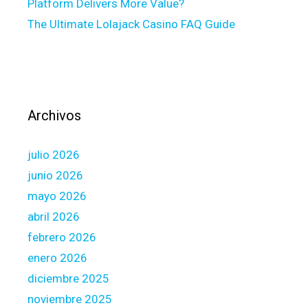
Platform Delivers More Value?
The Ultimate Lolajack Casino FAQ Guide
Archivos
julio 2026
junio 2026
mayo 2026
abril 2026
febrero 2026
enero 2026
diciembre 2025
noviembre 2025