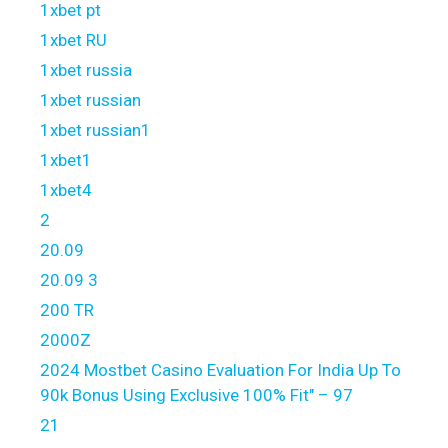
1xbet pt
1xbet RU
1xbet russia
1xbet russian
1xbet russian1
1xbet1
1xbet4
2
20.09
20.09 3
200 TR
2000Z
2024 Mostbet Casino Evaluation For India Up To
90k Bonus Using Exclusive 100% Fit" – 97
21