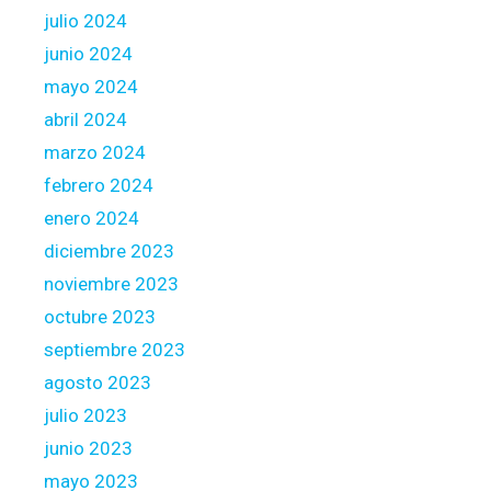
julio 2024
junio 2024
mayo 2024
abril 2024
marzo 2024
febrero 2024
enero 2024
diciembre 2023
noviembre 2023
octubre 2023
septiembre 2023
agosto 2023
julio 2023
junio 2023
mayo 2023