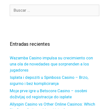
r
B
:
u
s
c
a
r
Entradas recientes
:
Wazamba Casino impulsa su crecimiento con
una ola de novedades que sorprenden a los
jugadores
Isplata i depoziti u Spinboss Casino – Brzo,
sigurno i bez kompliciranja
Moje prve igre u Betscore Casino – osobni
doživljaj od registracije do isplate
Allyspin Casino vs Other Online Casinos: Which