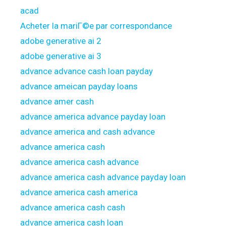
acad
Acheter la mariГ©e par correspondance
adobe generative ai 2
adobe generative ai 3
advance advance cash loan payday
advance ameican payday loans
advance amer cash
advance america advance payday loan
advance america and cash advance
advance america cash
advance america cash advance
advance america cash advance payday loan
advance america cash america
advance america cash cash
advance america cash loan