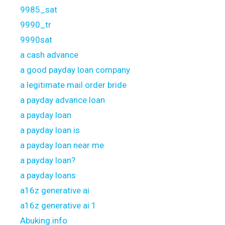
9985_sat
9990_tr
9990sat
a cash advance
a good payday loan company
a legitimate mail order bride
a payday advance loan
a payday loan
a payday loan is
a payday loan near me
a payday loan?
a payday loans
a16z generative ai
a16z generative ai 1
Abuking.info