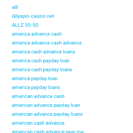
alll
Allyspin-casino.net
ALLZ 50-50
america advance cash
america advance cash advance
america cash advance loans
america cash payday loan
america cash payday loans
america payday loan
america payday loans
american advance cash
american advance payday loan
american advance payday loans
american cash advance
american cash advance near me