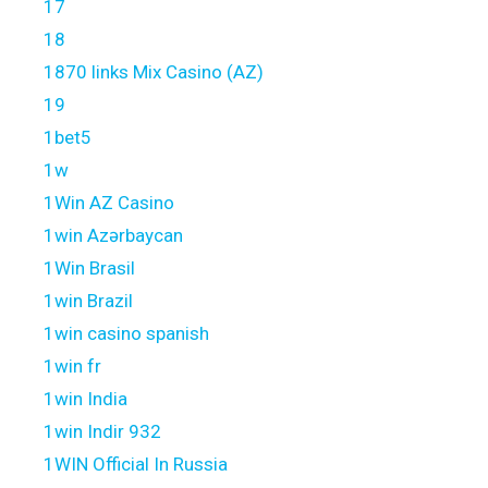
17
18
1870 links Mix Casino (AZ)
19
1bet5
1w
1Win AZ Casino
1win Azərbaycan
1Win Brasil
1win Brazil
1win casino spanish
1win fr
1win India
1win Indir 932
1WIN Official In Russia