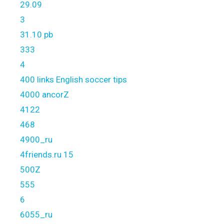
29.09
3
31.10 pb
333
4
400 links English soccer tips
4000 ancorZ
4122
468
4900_ru
4friends.ru 15
500Z
555
6
6055_ru