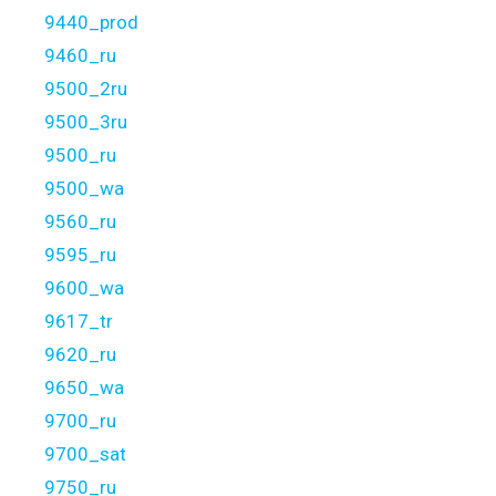
9440_prod
9460_ru
9500_2ru
9500_3ru
9500_ru
9500_wa
9560_ru
9595_ru
9600_wa
9617_tr
9620_ru
9650_wa
9700_ru
9700_sat
9750_ru