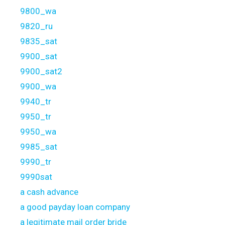
9800_wa
9820_ru
9835_sat
9900_sat
9900_sat2
9900_wa
9940_tr
9950_tr
9950_wa
9985_sat
9990_tr
9990sat
a cash advance
a good payday loan company
a legitimate mail order bride