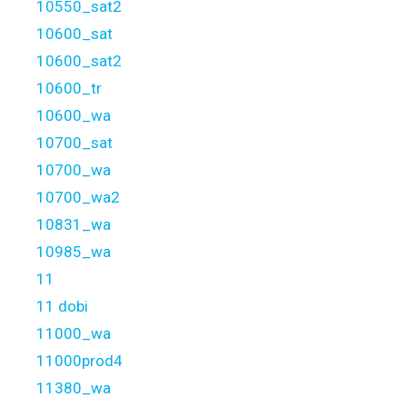
10550_sat2
10600_sat
10600_sat2
10600_tr
10600_wa
10700_sat
10700_wa
10700_wa2
10831_wa
10985_wa
11
11 dobi
11000_wa
11000prod4
11380_wa