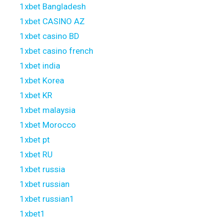
1xbet Bangladesh
1xbet CASINO AZ
1xbet casino BD
1xbet casino french
1xbet india
1xbet Korea
1xbet KR
1xbet malaysia
1xbet Morocco
1xbet pt
1xbet RU
1xbet russia
1xbet russian
1xbet russian1
1xbet1