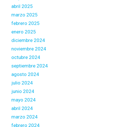
abril 2025
marzo 2025
febrero 2025
enero 2025
diciembre 2024
noviembre 2024
octubre 2024
septiembre 2024
agosto 2024
julio 2024
junio 2024
mayo 2024
abril 2024
marzo 2024
febrero 2024