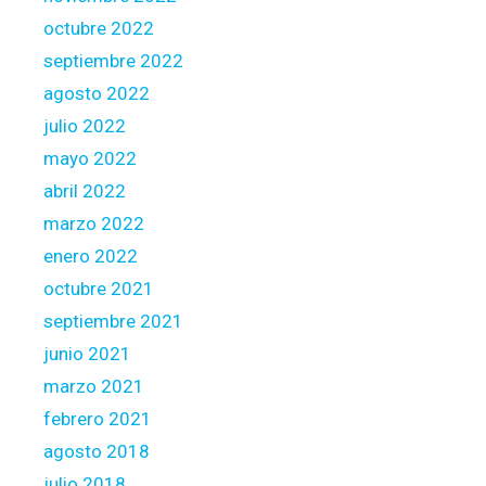
octubre 2022
septiembre 2022
agosto 2022
julio 2022
mayo 2022
abril 2022
marzo 2022
enero 2022
octubre 2021
septiembre 2021
junio 2021
marzo 2021
febrero 2021
agosto 2018
julio 2018