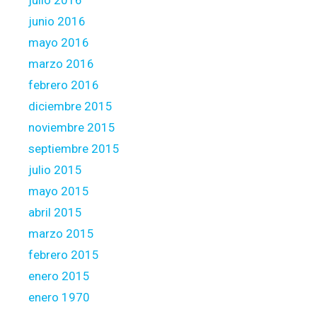
julio 2016
junio 2016
mayo 2016
marzo 2016
febrero 2016
diciembre 2015
noviembre 2015
septiembre 2015
julio 2015
mayo 2015
abril 2015
marzo 2015
febrero 2015
enero 2015
enero 1970