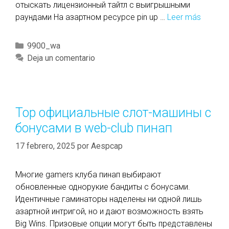
а
отыскать лицензионный тайтл с выигрышными
и
р
раундами На азартном ресурсе pin up …
Leer más
Л
в
а
у
w
т
ч
C
9900_wa
e
ы
ш
a
Deja un comentario
b
с
и
t
-
б
е
e
c
о
с
g
l
н
е
o
Top официальные слот-машины с
u
у
р
r
b
бонусами в web-club пинап
с
т
í
м
н
и
a
17 febrero, 2025
por
Aespcap
е
ы
ф
s
л
м
и
б
Многие gamers клуба пинап выбирают
и
ц
е
обновленные однорукие бандиты с бонусами.
ф
и
т
Идентичные гаминаторы наделены ни одной лишь
у
р
к
азартной интригой, но и дают возможность взять
н
о
а
Big Wins. Призовые опции могут быть представлены
к
в