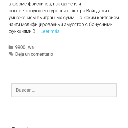
з
в форме фриспинов, risk game или
ц
а
и
соответствующего уровня с экстра Вайлдами с
и
н
н
умножением выигранных сумм. По каким критериям
я
н
о
найти модифицированный эмулятор с бонусными
м
ы
функциями В …
Leer más
T
и
е
o
в
в
p
и
и
C
9900_wa
о
г
д
a
Deja un comentario
ф
о
е
t
и
р
о
e
ц
н
и
g
и
о
г
o
а
B
м
р
r
л
з
u
ы
í
ь
а
s
с
a
н
в
в
c
s
ы
е
ы
a
е
д
и
r
с
е