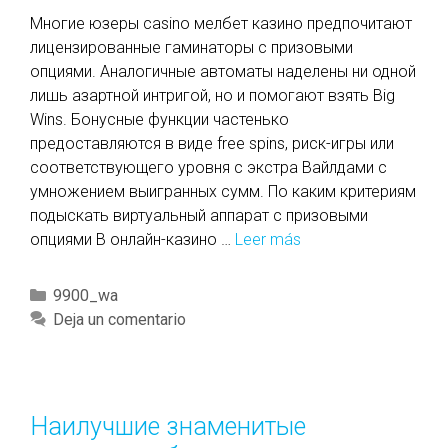
Многие юзеры casino мелбет казино предпочитают
лицензированные гаминаторы с призовыми
опциями. Аналогичные автоматы наделены ни одной
лишь азартной интригой, но и помогают взять Big
Wins. Бонусные функции частенько
предоставляются в виде free spins, риск-игры или
соответствующего уровня с экстра Вайлдами с
умножением выигранных сумм. По каким критериям
подыскать виртуальный аппарат с призовыми
опциями В онлайн-казино …
Leer más
Т
о
п
C
9900_wa
о
a
Deja un comentario
в
t
ы
e
е
g
в
o
Наилучшие знаменитые
ы
r