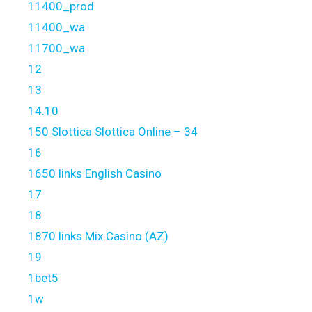
11400_prod
11400_wa
11700_wa
12
13
14.10
150 Slottica Slottica Online – 34
16
1650 links English Casino
17
18
1870 links Mix Casino (AZ)
19
1bet5
1w