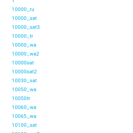
1
10000_ru
10000_sat
10000_sat3
10000_tr
10000_wa
10000_wa2
10000sat
10000sat2
10030_sat
10050_wa
10050tr
10060_wa
10065_wa
10100_sat