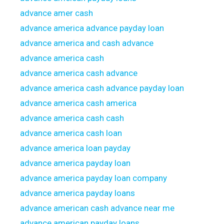
advance amer cash
advance america advance payday loan
advance america and cash advance
advance america cash
advance america cash advance
advance america cash advance payday loan
advance america cash america
advance america cash cash
advance america cash loan
advance america loan payday
advance america payday loan
advance america payday loan company
advance america payday loans
advance american cash advance near me
advance american payday loans