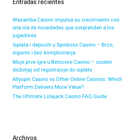
г
Entradas recientes
:
л
н
р
о
и
ы
Wazamba Casino impulsa su crecimiento con
т
и
ш
una ola de novedades que sorprenden a los
-
c
н
jugadores
м
a
ы
а
Isplata i depoziti u Spinboss Casino – Brzo,
s
м
ш
sigurno i bez kompliciranja
i
и
и
n
р
Moje prve igre u Betscore Casino – osobni
н
o
а
doživljaj od registracije do isplate
ы
x
у
Allyspin Casino vs Other Online Casinos: Which
с
н
Platform Delivers More Value?
б
д
The Ultimate Lolajack Casino FAQ Guide
о
а
н
м
у
и
с
в
а
o
м
n
Archivos