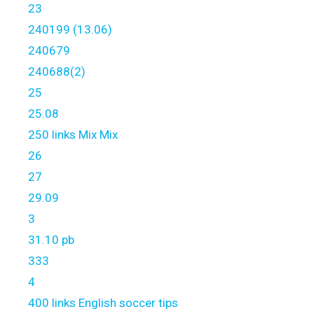
23
240199 (13.06)
240679
240688(2)
25
25.08
250 links Mix Mix
26
27
29.09
3
31.10 pb
333
4
400 links English soccer tips