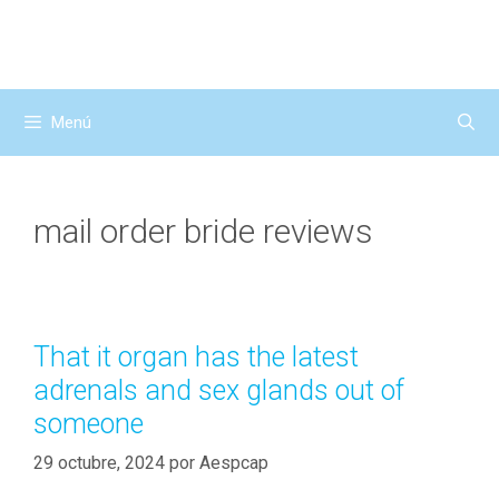
Saltar
al
contenido
Menú
mail order bride reviews
That it organ has the latest
adrenals and sex glands out of
someone
29 octubre, 2024
por
Aespcap