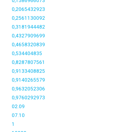
0,1586966073
0,2065432923
0,2561130092
0,3181944482
0,4327909699
0,4658320839
0,534404835
0,8287807561
0,9133408825
0,9140265579
0,9632052306
0,9760292973
02.09
07.10
1