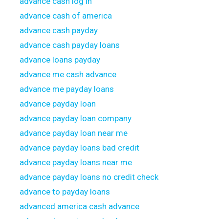
advance cash log in
advance cash of america
advance cash payday
advance cash payday loans
advance loans payday
advance me cash advance
advance me payday loans
advance payday loan
advance payday loan company
advance payday loan near me
advance payday loans bad credit
advance payday loans near me
advance payday loans no credit check
advance to payday loans
advanced america cash advance