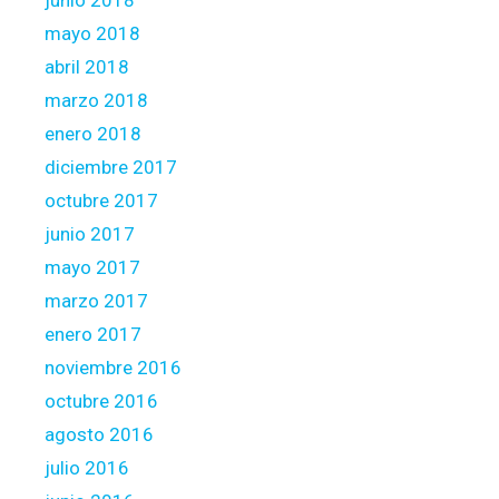
junio 2018
mayo 2018
abril 2018
marzo 2018
enero 2018
diciembre 2017
octubre 2017
junio 2017
mayo 2017
marzo 2017
enero 2017
noviembre 2016
octubre 2016
agosto 2016
julio 2016