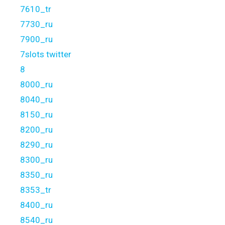
7610_tr
7730_ru
7900_ru
7slots twitter
8
8000_ru
8040_ru
8150_ru
8200_ru
8290_ru
8300_ru
8350_ru
8353_tr
8400_ru
8540_ru