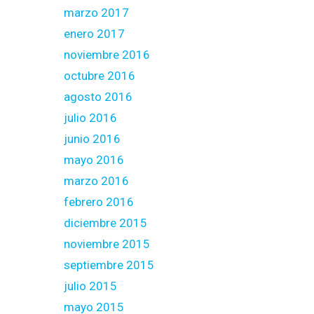
marzo 2017
enero 2017
noviembre 2016
octubre 2016
agosto 2016
julio 2016
junio 2016
mayo 2016
marzo 2016
febrero 2016
diciembre 2015
noviembre 2015
septiembre 2015
julio 2015
mayo 2015