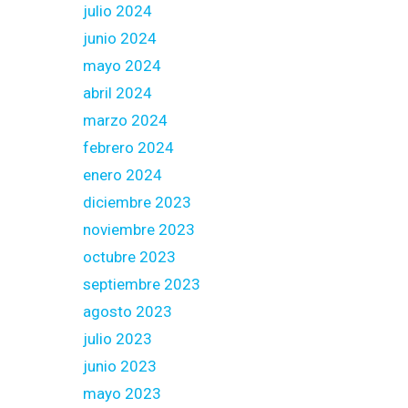
julio 2024
junio 2024
mayo 2024
abril 2024
marzo 2024
febrero 2024
enero 2024
diciembre 2023
noviembre 2023
octubre 2023
septiembre 2023
agosto 2023
julio 2023
junio 2023
mayo 2023