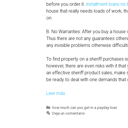
before you order it.
installment loans no
house that really needs loads of work, 
on.
B. No Warranties: After you buy a house in
Thus there are not any guarantees other
any invisible problems otherwise difficult
To find property on a sheriff purchases 
however, there are even risks with it tha
an effective sheriff product sales, make s
be ready to deal with one demands that 
Leer más
s
t
e
C
how much can you get in a payday loan
a
Deja un comentario
p
t
3
e
.