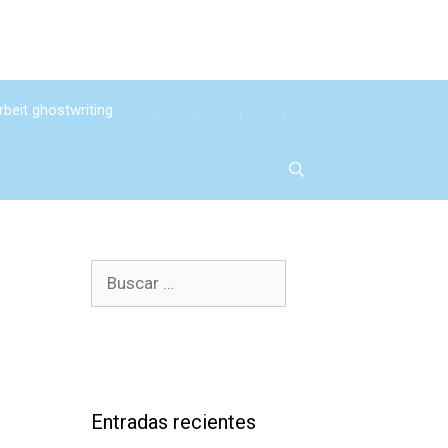
beit ghostwriting
.
.
.
.
Buscar
B
u
s
c
a
r
Entradas recientes
: