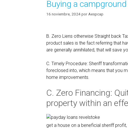
Buying a campground [
16 noviembre, 2024
por
Aespcap
B. Zero Liens otherwise Straight back Tax
product sales is the fact referring that ha
are generally annihilated, that will save y
C. Timely Procedure: Sheriff transformati
foreclosed into, which means that you mi
home improvements.
C. Zero Financing: Qui
property within an effe
get a house on a beneficial sheriff profi