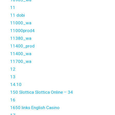
11
11 dobi
11000_wa
11000prod4
11380_wa
11400_prod
11400_wa
11700_wa
12
13
14.10
150 Slottica Slottica Online – 34
16
1650 links English Casino