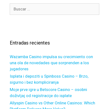
о
o
з
и
B
с
r
и
с
u
а
í
н
н
s
к
a
о
я
ц
c
s
т
и
a
и
я
r
е
м
Entradas recientes
:
с
и
р
Wazamba Casino impulsa su crecimiento con
е
una ola de novedades que sorprenden a los
д
jugadores
с
т
Isplata i depoziti u Spinboss Casino – Brzo,
в
sigurno i bez kompliciranja
в
Moje prve igre u Betscore Casino – osobni
и
doživljaj od registracije do isplate
н
Allyspin Casino vs Other Online Casinos: Which
т