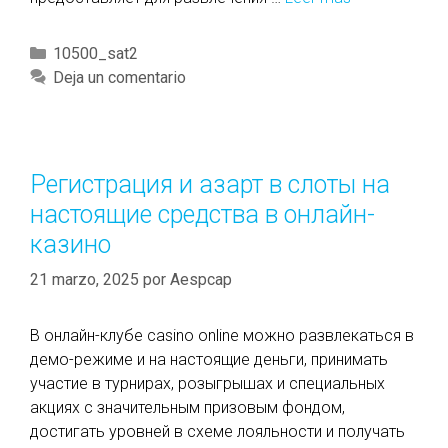
р
т
и
н
к
г
C
10500_sat2
е
р
о
a
Deja un comentario
т
ы
р
t
-
т
н
e
к
и
о
g
а
е
м
o
Регистрация и азарт в слоты на
з
п
з
r
настоящие средства в онлайн-
и
р
а
í
н
о
казино
в
a
о
ф
е
s
21 marzo, 2025
por
Aespcap
с
и
д
п
л
е
л
я
В онлайн-клубе casino online можно развлекаться в
н
ю
и
демо-режиме и на настоящие деньги, принимать
и
ш
р
участие в турнирах, розыгрышах и специальных
и
к
а
акциях с значительным призовым фондом,
а
з
достигать уровней в схеме лояльности и получать