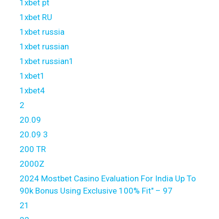
1xbet pt
1xbet RU
1xbet russia
1xbet russian
1xbet russian1
1xbet1
1xbet4
2
20.09
20.09 3
200 TR
2000Z
2024 Mostbet Casino Evaluation For India Up To
90k Bonus Using Exclusive 100% Fit" – 97
21