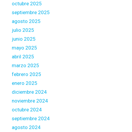
octubre 2025
м
и
septiembre 2025
agosto 2025
julio 2025
junio 2025
mayo 2025
abril 2025
marzo 2025
febrero 2025
enero 2025
diciembre 2024
noviembre 2024
octubre 2024
septiembre 2024
agosto 2024