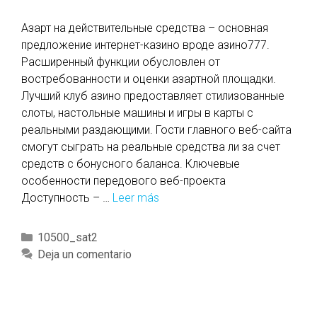
s
д
н
с
Азарт на действительные средства – основная
д
о
р
предложение интернет-казино вроде азино777.
е
е
Расширенный функции обусловлен от
н
д
востребованности и оценки азартной площадки.
е
с
Лучший клуб азино предоставляет стилизованные
г
т
слоты, настольные машины и игры в карты с
в
в
реальными раздающими. Гости главного веб-сайта
о
а
смогут сыграть на реальные средства ли за счет
н
в
средств с бонусного баланса. Ключевые
л
о
особенности передового веб-проекта
а
н
Доступность – …
Leer más
В
й
л
н
н
а
е
к
C
10500_sat2
й
с
а
a
Deja un comentario
н
е
з
t
-
н
и
e
к
и
н
g
а
е