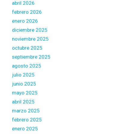
abril 2026
t
febrero 2026
o
j
enero 2026
u
diciembre 2025
s
noviembre 2025
t
octubre 2025
t
r
septiembre 2025
a
agosto 2025
d
julio 2025
e
junio 2025
r
s
mayo 2025
?
abril 2025
marzo 2025
febrero 2025
enero 2025