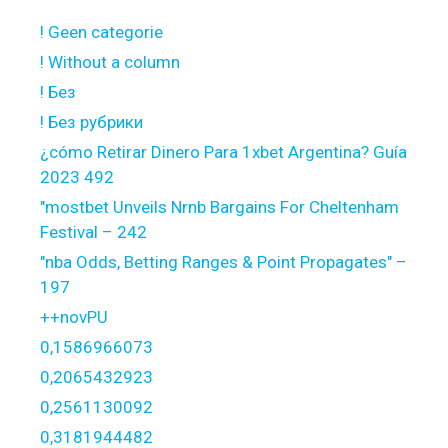
! Geen categorie
! Without a column
! Без
! Без рубрики
¿cómo Retirar Dinero Para 1xbet Argentina? Guía
2023 492
"mostbet Unveils Nrnb Bargains For Cheltenham
Festival – 242
"nba Odds, Betting Ranges & Point Propagates" –
197
++novPU
0,1586966073
0,2065432923
0,2561130092
0,3181944482