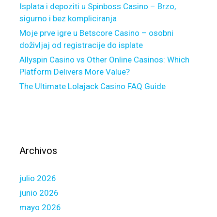
e
Isplata i depoziti u Spinboss Casino – Brzo,
r
sigurno i bez kompliciranja
v
Moje prve igre u Betscore Casino – osobni
a
doživljaj od registracije do isplate
t
Allyspin Casino vs Other Online Casinos: Which
i
Platform Delivers More Value?
v
The Ultimate Lolajack Casino FAQ Guide
e
w
i
t
h
r
Archivos
e
g
julio 2026
a
r
junio 2026
d
mayo 2026
s