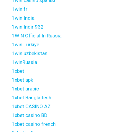
1win casino spanish
1win fr
1win India
1win Indir 932
1WIN Official In Russia
1win Turkiye
1win uzbekistan
1winRussia
1xbet
1xbet apk
1xbet arabic
1xbet Bangladesh
1xbet CASINO AZ
1xbet casino BD
1xbet casino french