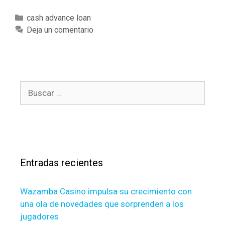
h
a
C
cash advance loan
t
a
Deja un comentario
m
t
a
e
k
g
e
o
s
B
r
l
u
í
e
s
a
n
c
s
d
a
e
r
r
Entradas recientes
:
s
c
Wazamba Casino impulsa su crecimiento con
o
una ola de novedades que sorprenden a los
n
jugadores
s