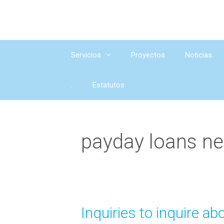
Saltar
al
contenido
Servicios
Proyectos
Noticias
.
Estatutos
payday loans n
Inquiries to inquire 