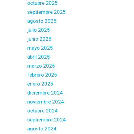
octubre 2025
septiembre 2025
agosto 2025
julio 2025
junio 2025
mayo 2025
abril 2025
marzo 2025
febrero 2025
enero 2025
diciembre 2024
noviembre 2024
octubre 2024
septiembre 2024
agosto 2024