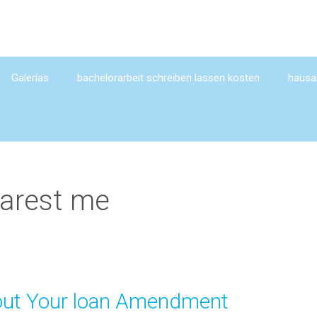
Galerías
bachelorarbeit schreiben lassen kosten
hausar
earest me
about Your loan Amendment