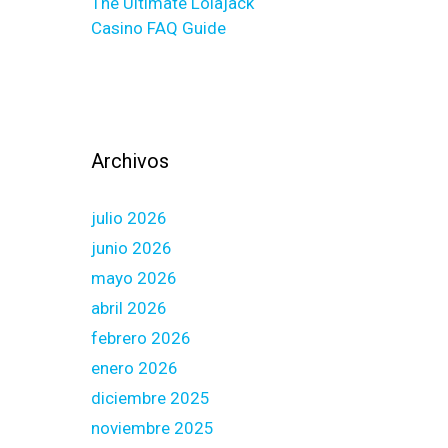
The Ultimate Lolajack
Casino FAQ Guide
Archivos
julio 2026
junio 2026
mayo 2026
abril 2026
febrero 2026
enero 2026
diciembre 2025
noviembre 2025