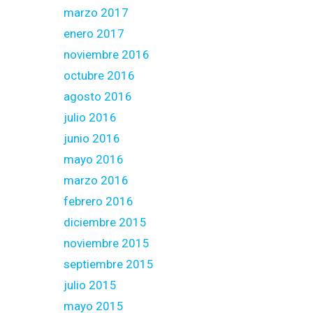
marzo 2017
enero 2017
noviembre 2016
octubre 2016
agosto 2016
julio 2016
junio 2016
mayo 2016
marzo 2016
febrero 2016
diciembre 2015
noviembre 2015
septiembre 2015
julio 2015
mayo 2015