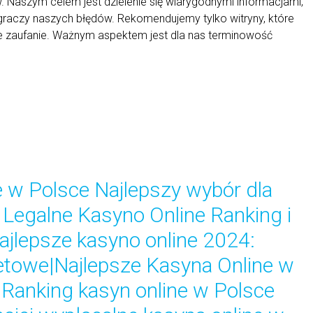
. Naszym celem jest dzielenie się wiarygodnymi informacjami,
graczy naszych błędów. Rekomendujemy tylko witryny, które
sze zaufanie. Ważnym aspektem jest dla nas terminowość
e w Polsce Najlepszy wybór dla
Legalne Kasyno Online Ranking i
jlepsze kasyno online 2024:
etowe|Najlepsze Kasyna Online w
Ranking kasyn online w Polsce