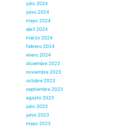
julio 2024
junio 2024
mayo 2024
abril 2024
marzo 2024
febrero 2024
enero 2024
diciembre 2023
noviembre 2023
octubre 2023
septiembre 2023
agosto 2023
julio 2023
junio 2023
mayo 2023