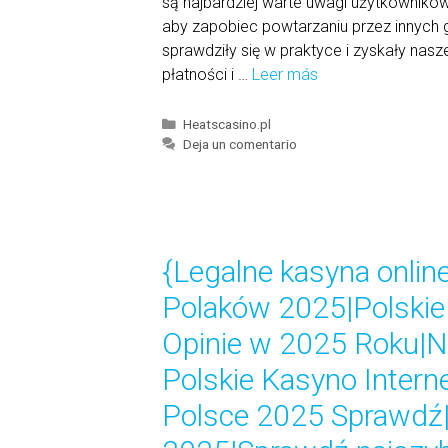
są najbardziej warte uwagi użytkowników
aby zapobiec powtarzaniu przez innych 
sprawdziły się w praktyce i zyskały na
płatności i …
Leer más
{
L
e
C
Heatscasino.pl
a
Deja un comentario
g
t
a
e
l
g
n
o
e
r
{Legalne kasyna onlin
í
k
a
a
Polaków 2025|Polskie 
s
s
Opinie w 2025 Roku|Na
y
n
Polskie Kasyno Intern
a
Polsce 2025 Sprawdź|
o
n