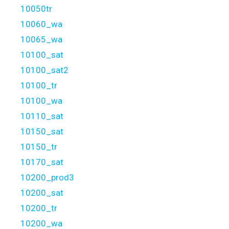
10050tr
10060_wa
10065_wa
10100_sat
10100_sat2
10100_tr
10100_wa
10110_sat
10150_sat
10150_tr
10170_sat
10200_prod3
10200_sat
10200_tr
10200_wa