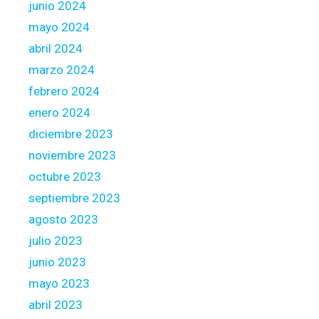
junio 2024
mayo 2024
abril 2024
marzo 2024
febrero 2024
enero 2024
diciembre 2023
noviembre 2023
octubre 2023
septiembre 2023
agosto 2023
julio 2023
junio 2023
mayo 2023
abril 2023