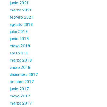
junio 2021
marzo 2021
febrero 2021
agosto 2018
julio 2018
junio 2018
mayo 2018
abril 2018
marzo 2018
enero 2018
diciembre 2017
octubre 2017
junio 2017
mayo 2017
marzo 2017