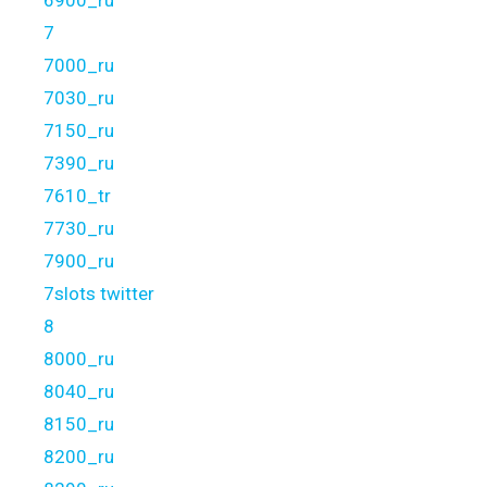
6900_ru
7
7000_ru
7030_ru
7150_ru
7390_ru
7610_tr
7730_ru
7900_ru
7slots twitter
8
8000_ru
8040_ru
8150_ru
8200_ru