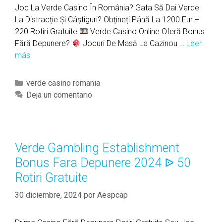
Joc La Verde Casino În România? Gata Să Dai Verde
e
La Distracție Și Câștiguri? Obțineți Până La 1200 Eur +
r
220 Rotiri Gratuite
Verde Casino Online Oferă Bonus
e
Fără Depunere?
Jocuri De Masă La Cazinou …
Leer
V
más
C
e
â
r
ș
d
C
verde casino romania
t
e
a
Deja un comentario
i
C
t
g
a
e
u
s
g
r
i
o
Verde Gambling Establishment
i
n
r
Bonus Fara Depunere 2024 ᐉ 50
D
o
í
e
Rotiri Gratuite
a
B
s
30 diciembre, 2024
por
Aespcap
e
s
t