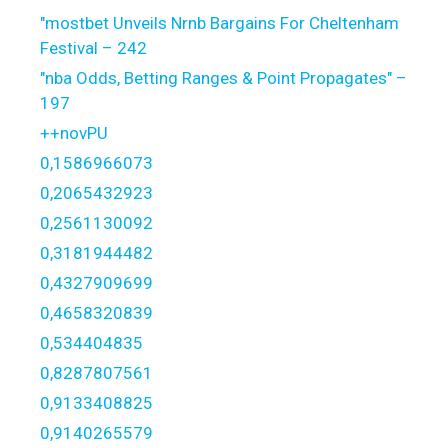
"mostbet Unveils Nrnb Bargains For Cheltenham
Festival – 242
"nba Odds, Betting Ranges & Point Propagates" –
197
++novPU
0,1586966073
0,2065432923
0,2561130092
0,3181944482
0,4327909699
0,4658320839
0,534404835
0,8287807561
0,9133408825
0,9140265579