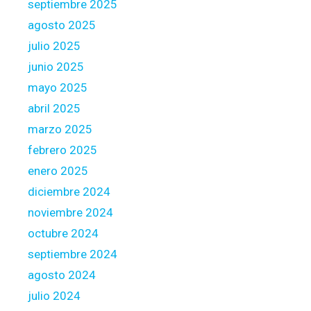
2
septiembre 2025
0
agosto 2025
2
julio 2025
junio 2025
mayo 2025
abril 2025
marzo 2025
febrero 2025
enero 2025
diciembre 2024
noviembre 2024
octubre 2024
septiembre 2024
agosto 2024
julio 2024