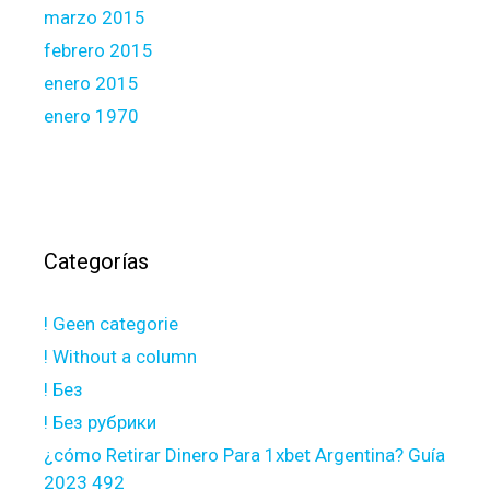
marzo 2015
febrero 2015
enero 2015
enero 1970
Categorías
! Geen categorie
! Without a column
! Без
! Без рубрики
¿cómo Retirar Dinero Para 1xbet Argentina? Guía
2023 492