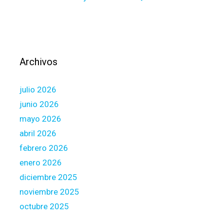
n
2
r
i
+
a
2
2
0
Archivos
R
o
julio 2026
t
i
junio 2026
r
mayo 2026
i
abril 2026
G
febrero 2026
r
a
enero 2026
t
diciembre 2025
u
noviembre 2025
i
octubre 2025
t