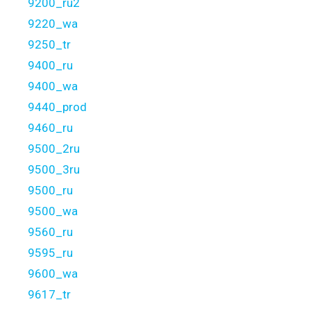
9200_ru2
9220_wa
9250_tr
9400_ru
9400_wa
9440_prod
9460_ru
9500_2ru
9500_3ru
9500_ru
9500_wa
9560_ru
9595_ru
9600_wa
9617_tr