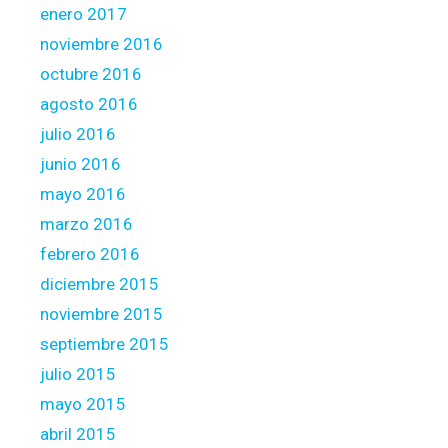
enero 2017
noviembre 2016
octubre 2016
agosto 2016
julio 2016
junio 2016
mayo 2016
marzo 2016
febrero 2016
diciembre 2015
noviembre 2015
septiembre 2015
julio 2015
mayo 2015
abril 2015