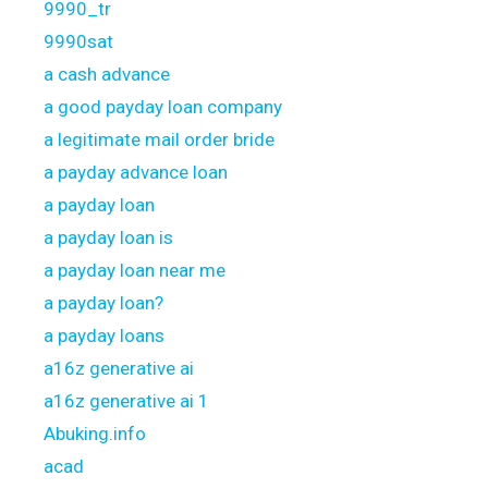
9990_tr
9990sat
a cash advance
a good payday loan company
a legitimate mail order bride
a payday advance loan
a payday loan
a payday loan is
a payday loan near me
a payday loan?
a payday loans
a16z generative ai
a16z generative ai 1
Abuking.info
acad