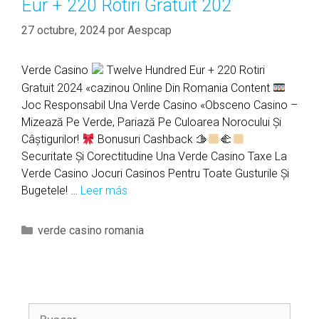
0
Eur + 220 Rotiri Gratuit 202
C
n
í
R
o
o
a
27 octubre, 2024
por
Aespcap
o
d
s
t
e
T
i
Verde Casino
Twelve Hundred Eur + 220 Rotiri
ᐉ
w
r
C
Gratuit 2024 «cazinou Online Din Romania Content
e
i
o
Joc Responsabil Una Verde Casino «Obsceno Casino –
l
G
d
Mizează Pe Verde, Pariază Pe Culoarea Norocului Și
v
r
A
Câștigurilor!
Bonusuri Cashback 🫱
‍🫲
e
a
d
Securitate Și Corectitudine Una Verde Casino Taxe La
H
t
v
Verde Casino Jocuri Casinos Pentru Toate Gusturile Și
u
u
e
Bugetele! …
Leer más
V
n
i
r
e
d
t
t
r
r
C
verde casino romania
e
i
d
e
a
s
e
d
t
i
C
E
e
n
a
u
g
g
s
r
B
o