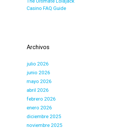
The Ultimate Lolajack
Casino FAQ Guide
Archivos
julio 2026
junio 2026
mayo 2026
abril 2026
febrero 2026
enero 2026
diciembre 2025
noviembre 2025