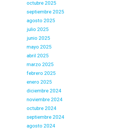
octubre 2025
septiembre 2025
agosto 2025
julio 2025
junio 2025
mayo 2025
abril 2025
marzo 2025
febrero 2025
enero 2025
diciembre 2024
noviembre 2024
octubre 2024
septiembre 2024
agosto 2024