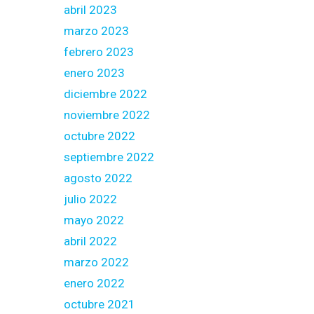
abril 2023
marzo 2023
febrero 2023
enero 2023
diciembre 2022
noviembre 2022
octubre 2022
septiembre 2022
agosto 2022
julio 2022
mayo 2022
abril 2022
marzo 2022
enero 2022
octubre 2021