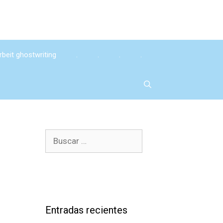
beit ghostwriting
.
.
.
.
Buscar
B
u
s
c
a
r
Entradas recientes
: