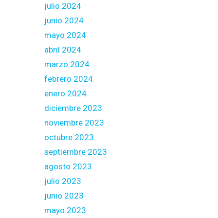
julio 2024
junio 2024
mayo 2024
abril 2024
marzo 2024
febrero 2024
enero 2024
diciembre 2023
noviembre 2023
octubre 2023
septiembre 2023
agosto 2023
julio 2023
junio 2023
mayo 2023