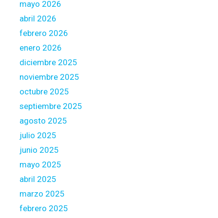
mayo 2026
c
abril 2026
a
febrero 2026
r
d
enero 2026
s
diciembre 2025
s
noviembre 2025
a
octubre 2025
v
e
septiembre 2025
s
agosto 2025
o
julio 2025
m
junio 2025
e
c
mayo 2025
o
abril 2025
s
marzo 2025
t
febrero 2025
s