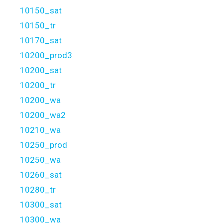
10150_sat
10150_tr
10170_sat
10200_prod3
10200_sat
10200_tr
10200_wa
10200_wa2
10210_wa
10250_prod
10250_wa
10260_sat
10280_tr
10300_sat
10300_wa