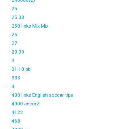
240688(2)
25
25.08
250 links Mix Mix
26
27
29.09
3
31.10 pb
333
4
400 links English soccer tips
4000 ancorZ
4122
468