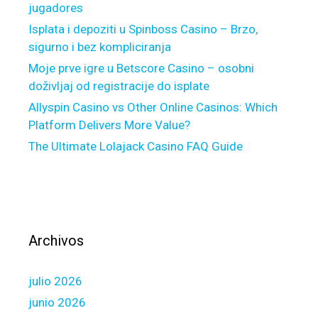
jugadores
r
g
Isplata i depoziti u Spinboss Casino – Brzo,
y
sigurno i bez kompliciranja
b
Moje prve igre u Betscore Casino – osobni
e
doživljaj od registracije do isplate
n
Allyspin Casino vs Other Online Casinos: Which
e
Platform Delivers More Value?
f
The Ultimate Lolajack Casino FAQ Guide
i
t
s
h
a
n
Archivos
d
m
julio 2026
a
d
junio 2026
e