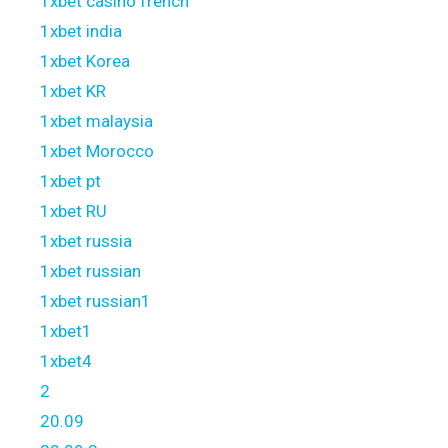
1xbet casino french
1xbet india
1xbet Korea
1xbet KR
1xbet malaysia
1xbet Morocco
1xbet pt
1xbet RU
1xbet russia
1xbet russian
1xbet russian1
1xbet1
1xbet4
2
20.09