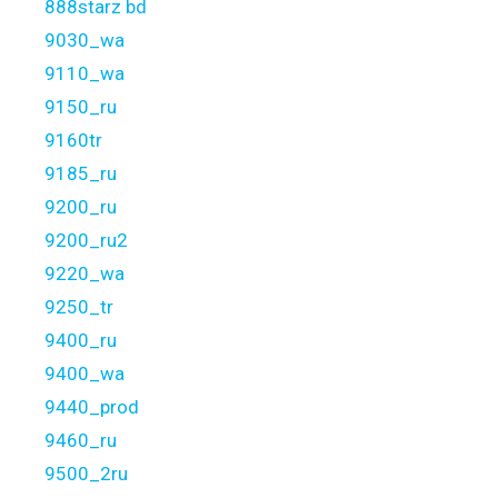
888starz bd
9030_wa
9110_wa
9150_ru
9160tr
9185_ru
9200_ru
9200_ru2
9220_wa
9250_tr
9400_ru
9400_wa
9440_prod
9460_ru
9500_2ru