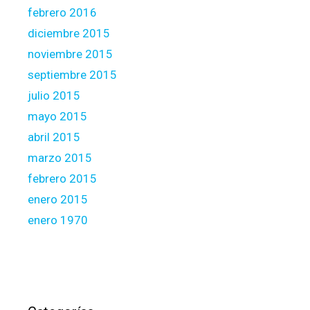
febrero 2016
diciembre 2015
noviembre 2015
septiembre 2015
julio 2015
mayo 2015
abril 2015
marzo 2015
febrero 2015
enero 2015
enero 1970