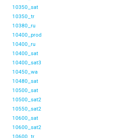
10350_sat
10350_tr
10380_ru
10400_prod
10400_ru
10400_sat
10400_sat3
10450_wa
10480_sat
10500_sat
10500_sat2
10550_sat2
10600_sat
10600_sat2
10600_tr