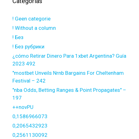
Categorías
! Geen categorie
! Without a column
! Без
! Без рубрики
¿cómo Retirar Dinero Para 1xbet Argentina? Guía
2023 492
"mostbet Unveils Nrnb Bargains For Cheltenham
Festival – 242
"nba Odds, Betting Ranges & Point Propagates" –
197
++novPU
0,1586966073
0,2065432923
0,2561130092