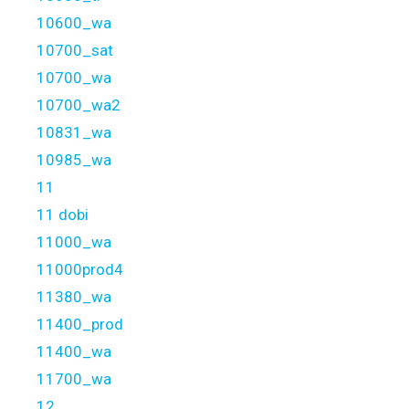
10600_wa
10700_sat
10700_wa
10700_wa2
10831_wa
10985_wa
11
11 dobi
11000_wa
11000prod4
11380_wa
11400_prod
11400_wa
11700_wa
12