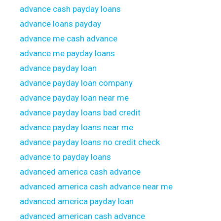
advance cash payday loans
advance loans payday
advance me cash advance
advance me payday loans
advance payday loan
advance payday loan company
advance payday loan near me
advance payday loans bad credit
advance payday loans near me
advance payday loans no credit check
advance to payday loans
advanced america cash advance
advanced america cash advance near me
advanced america payday loan
advanced american cash advance