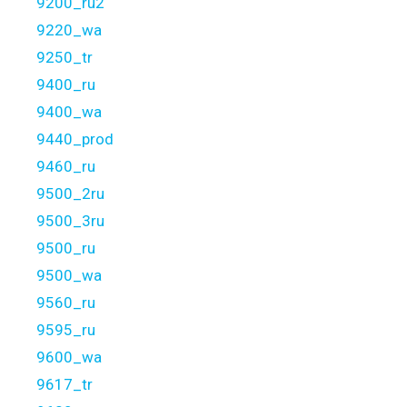
9200_ru2
9220_wa
9250_tr
9400_ru
9400_wa
9440_prod
9460_ru
9500_2ru
9500_3ru
9500_ru
9500_wa
9560_ru
9595_ru
9600_wa
9617_tr