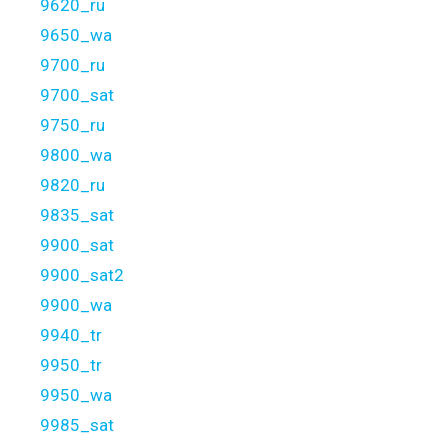
9620_ru
9650_wa
9700_ru
9700_sat
9750_ru
9800_wa
9820_ru
9835_sat
9900_sat
9900_sat2
9900_wa
9940_tr
9950_tr
9950_wa
9985_sat