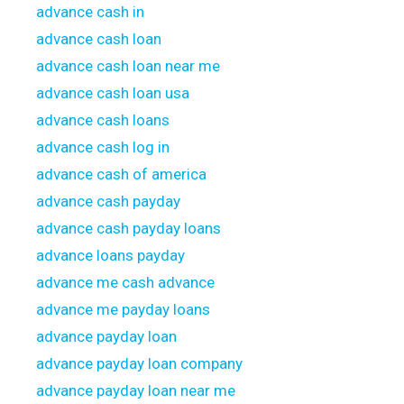
advance cash in
advance cash loan
advance cash loan near me
advance cash loan usa
advance cash loans
advance cash log in
advance cash of america
advance cash payday
advance cash payday loans
advance loans payday
advance me cash advance
advance me payday loans
advance payday loan
advance payday loan company
advance payday loan near me