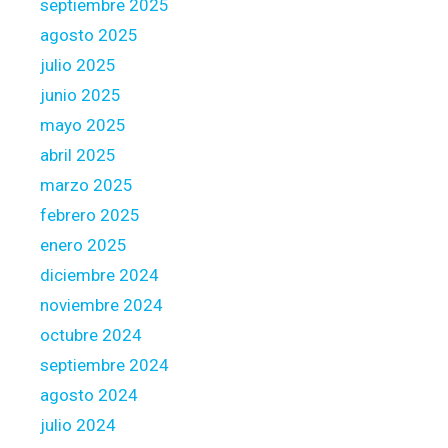
O
septiembre 2025
S
agosto 2025
1
julio 2025
x
junio 2025
s
l
mayo 2025
o
abril 2025
t
marzo 2025
s
febrero 2025
с
к
enero 2025
а
diciembre 2024
ч
noviembre 2024
а
octubre 2024
т
ь
septiembre 2024
agosto 2024
julio 2024