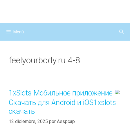
Saltar
al
contenido
Menú
feelyourbody.ru 4-8
1xSlots Мобильное приложение
Скачать для Android и iOS1xslots
скачать
12 diciembre, 2025
por
Aespcap