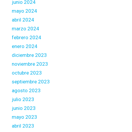
junio 2024
mayo 2024
abril 2024
marzo 2024
febrero 2024
enero 2024
diciembre 2023
noviembre 2023
octubre 2023
septiembre 2023
agosto 2023
julio 2023
junio 2023
mayo 2023
abril 2023