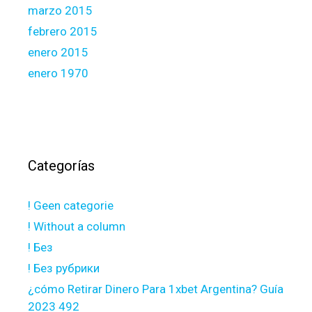
marzo 2015
febrero 2015
enero 2015
enero 1970
Categorías
! Geen categorie
! Without a column
! Без
! Без рубрики
¿cómo Retirar Dinero Para 1xbet Argentina? Guía
2023 492