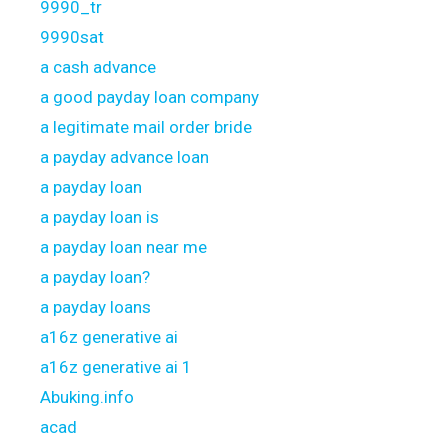
9990_tr
9990sat
a cash advance
a good payday loan company
a legitimate mail order bride
a payday advance loan
a payday loan
a payday loan is
a payday loan near me
a payday loan?
a payday loans
a16z generative ai
a16z generative ai 1
Abuking.info
acad