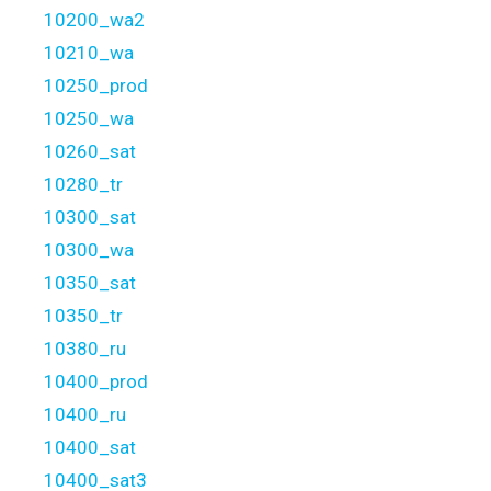
10200_wa2
10210_wa
10250_prod
10250_wa
10260_sat
10280_tr
10300_sat
10300_wa
10350_sat
10350_tr
10380_ru
10400_prod
10400_ru
10400_sat
10400_sat3