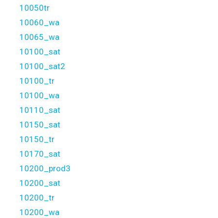
10050tr
10060_wa
10065_wa
10100_sat
10100_sat2
10100_tr
10100_wa
10110_sat
10150_sat
10150_tr
10170_sat
10200_prod3
10200_sat
10200_tr
10200_wa