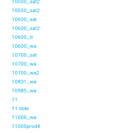
10500_sat2
10550_sat2
10600_sat
10600_sat2
10600_tr
10600_wa
10700_sat
10700_wa
10700_wa2
10831_wa
10985_wa
11
11 dobi
11000_wa
11000prod4