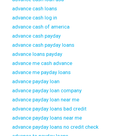
advance cash loans
advance cash log in
advance cash of america
advance cash payday
advance cash payday loans
advance loans payday
advance me cash advance
advance me payday loans
advance payday loan
advance payday loan company
advance payday loan near me
advance payday loans bad credit
advance payday loans near me
advance payday loans no credit check