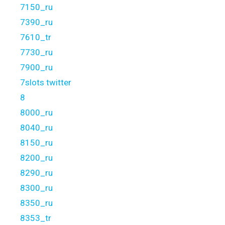
7150_ru
7390_ru
7610_tr
7730_ru
7900_ru
7slots twitter
8
8000_ru
8040_ru
8150_ru
8200_ru
8290_ru
8300_ru
8350_ru
8353_tr