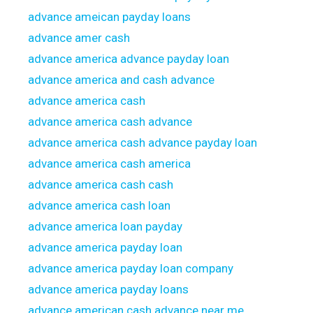
advance ameican payday loans
advance amer cash
advance america advance payday loan
advance america and cash advance
advance america cash
advance america cash advance
advance america cash advance payday loan
advance america cash america
advance america cash cash
advance america cash loan
advance america loan payday
advance america payday loan
advance america payday loan company
advance america payday loans
advance american cash advance near me