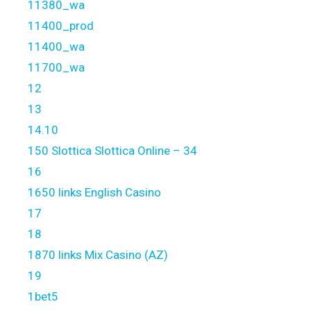
11380_wa
11400_prod
11400_wa
11700_wa
12
13
14.10
150 Slottica Slottica Online – 34
16
1650 links English Casino
17
18
1870 links Mix Casino (AZ)
19
1bet5