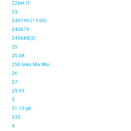
22bet IT
23
240199 (13.06)
240679
240688(2)
25
25.08
250 links Mix Mix
26
27
29.09
3
31.10 pb
333
4