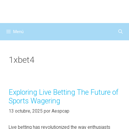
Saltar
al
contenido
Menú
1xbet4
Exploring Live Betting The Future of
Sports Wagering
13 octubre, 2025
por
Aespcap
Live betting has revolutionized the way enthusiasts