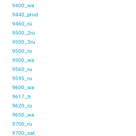
9400_wa
9440_prod
9460_ru
9500_2ru
9500_3ru
9500_ru
9500_wa
9560_ru
9595_ru
9600_wa
9617_tr
9620_ru
9650_wa
9700_ru
9700_sat