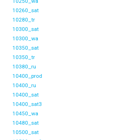
10250_wa
10260_sat
10280_tr
10300_sat
10300_wa
10350_sat
10350_tr
10380_ru
10400_prod
10400_ru
10400_sat
10400_sat3
10450_wa
10480_sat
10500_sat