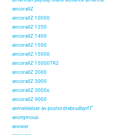
ancorallZ
ancorallZ 10000
ancorallZ 1250
ancorallZ 1400
ancorallZ 1500
ancorallZ 15000
ancorallZ 15000TR2
ancorallZ 2000
ancorallZ 3000
ancorallZ 3000s
ancorallZ 9000
anmeldelser av postordrebrudbyrГҐ
anonymous
answer