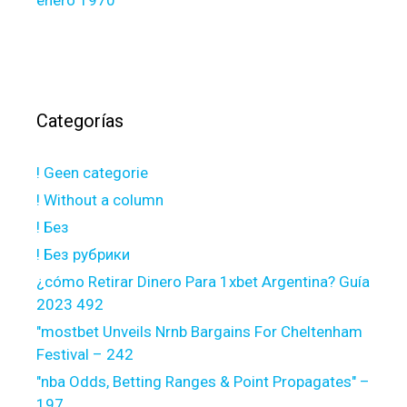
enero 1970
Categorías
! Geen categorie
! Without a column
! Без
! Без рубрики
¿cómo Retirar Dinero Para 1xbet Argentina? Guía
2023 492
"mostbet Unveils Nrnb Bargains For Cheltenham
Festival – 242
"nba Odds, Betting Ranges & Point Propagates" –
197