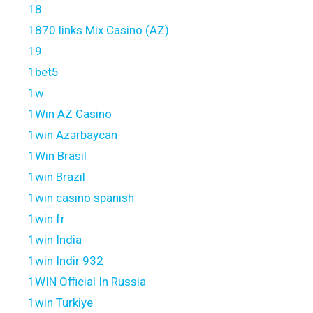
18
1870 links Mix Casino (AZ)
19
1bet5
1w
1Win AZ Casino
1win Azərbaycan
1Win Brasil
1win Brazil
1win casino spanish
1win fr
1win India
1win Indir 932
1WIN Official In Russia
1win Turkiye