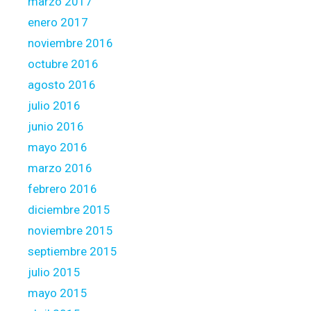
marzo 2017
enero 2017
noviembre 2016
octubre 2016
agosto 2016
julio 2016
junio 2016
mayo 2016
marzo 2016
febrero 2016
diciembre 2015
noviembre 2015
septiembre 2015
julio 2015
mayo 2015