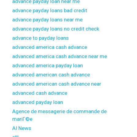
advance payday loan near me
advance payday loans bad credit
advance payday loans near me
advance payday loans no credit check
advance to payday loans
advanced america cash advance
advanced america cash advance near me
advanced america payday loan
advanced american cash advance
advanced american cash advance near
advanced cash advance
advanced payday loan
Agence de messagerie de commande de
mariГ©e
AI News