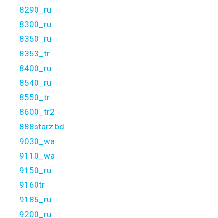
8290_ru
8300_ru
8350_ru
8353_tr
8400_ru
8540_ru
8550_tr
8600_tr2
888starz bd
9030_wa
9110_wa
9150_ru
9160tr
9185_ru
9200_ru