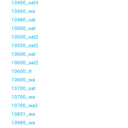
10400_sat3
10450_wa
10480_sat
10500_sat
10500_sat2
10550_sat2
10600_sat
10600_sat2
10600_tr
10600_wa
10700_sat
10700_wa
10700_wa2
10831_wa
10985_wa