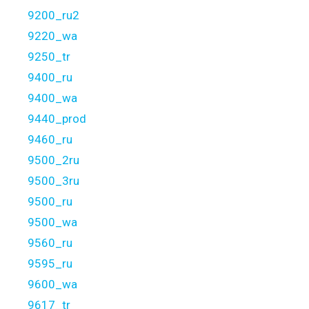
9200_ru2
9220_wa
9250_tr
9400_ru
9400_wa
9440_prod
9460_ru
9500_2ru
9500_3ru
9500_ru
9500_wa
9560_ru
9595_ru
9600_wa
9617_tr