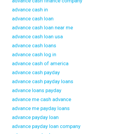
advance cash finance company
advance cash in
advance cash loan
advance cash loan near me
advance cash loan usa
advance cash loans
advance cash log in
advance cash of america
advance cash payday
advance cash payday loans
advance loans payday
advance me cash advance
advance me payday loans
advance payday loan
advance payday loan company