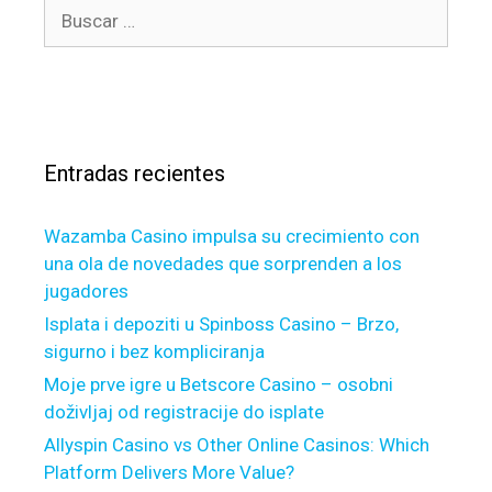
l
B
ч
r
a
u
е
í
k
s
и
a
ü
Р
c
s
l
а
a
f
з
r
ö
в
Entradas recientes
:
l
л
d
е
Wazamba Casino impulsa su crecimiento con
i
ч
una ola de novedades que sorprenden a los
o
е
jugadores
n
н
l
Isplata i depoziti u Spinboss Casino – Brzo,
и
i
sigurno i bez kompliciranja
ю
n
Moje prve igre u Betscore Casino – osobni
e
doživljaj od registracije do isplate
k
Allyspin Casino vs Other Online Casinos: Which
a
Platform Delivers More Value?
s