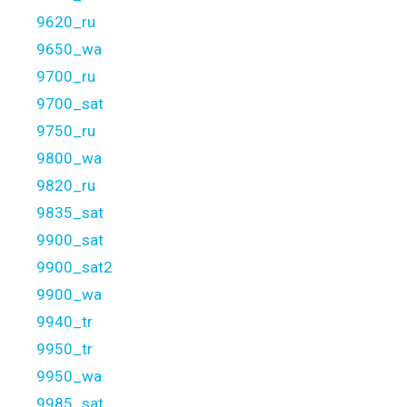
9620_ru
9650_wa
9700_ru
9700_sat
9750_ru
9800_wa
9820_ru
9835_sat
9900_sat
9900_sat2
9900_wa
9940_tr
9950_tr
9950_wa
9985_sat