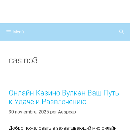
Saltar
al
contenido
Menú
casino3
Онлайн Казино Вулкан Ваш Путь
к Удаче и Развлечению
30 noviembre, 2025
por
Aespcap
Добро пожаловать в захватывающий мир онлайн