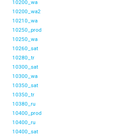
10200_wa
10200_wa2
10210_wa
10250_prod
10250_wa
10260_sat
10280_tr
10300_sat
10300_wa
10350_sat
10350_tr
10380_ru
10400_prod
10400_ru
10400_sat