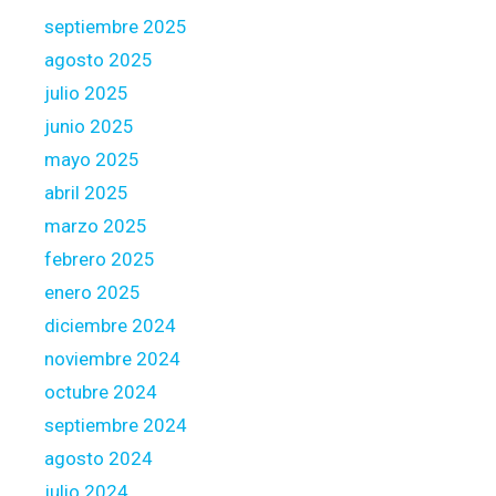
septiembre 2025
agosto 2025
julio 2025
junio 2025
mayo 2025
abril 2025
marzo 2025
febrero 2025
enero 2025
diciembre 2024
noviembre 2024
octubre 2024
septiembre 2024
agosto 2024
julio 2024