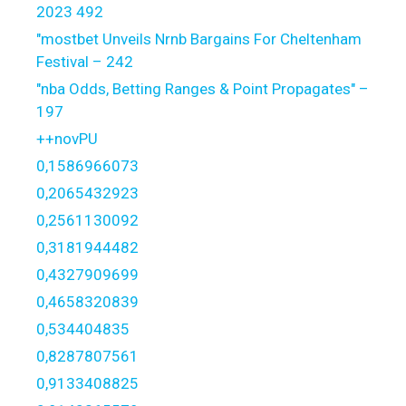
2023 492
"mostbet Unveils Nrnb Bargains For Cheltenham
Festival – 242
"nba Odds, Betting Ranges & Point Propagates" –
197
++novPU
0,1586966073
0,2065432923
0,2561130092
0,3181944482
0,4327909699
0,4658320839
0,534404835
0,8287807561
0,9133408825