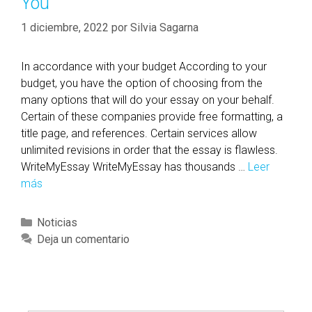
You
s
e
í
t
e
r
a
M
1 diciembre, 2022
por
Silvia Sagarna
a
v
s
a
P
i
k
In accordance with your budget According to your
a
c
e
budget, you have the option of choosing from the
p
e
r
many options that will do your essay on your behalf.
e
?
T
Certain of these companies provide free formatting, a
r
o
title page, and references. Certain services allow
W
F
unlimited revisions in order that the essay is flawless.
r
l
WriteMyEssay WriteMyEssay has thousands …
Leer
i
y
más
S
t
I
e
i
t
r
n
C
Noticias
s
v
g
a
Deja un comentario
R
i
S
t
o
c
e
e
c
e
r
g
k
s
v
o
e