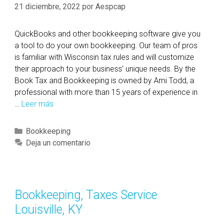
s
21 diciembre, 2022
por
Aespcap
s
i
n
QuickBooks and other bookkeeping software give you
o
a tool to do your own bookkeeping. Our team of pros
is familiar with Wisconsin tax rules and will customize
their approach to your business’ unique needs. By the
Book Tax and Bookkeeping is owned by Ami Todd, a
professional with more than 15 years of experience in
…
Leer más
H
o
m
C
Bookkeeping
e
a
Deja un comentario
B
t
y
e
t
g
h
o
Bookkeeping, Taxes Service
e
r
Louisville, KY
B
í