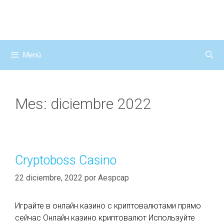
Saltar
al
contenido
Menú
Mes: diciembre 2022
Cryptoboss Casino
22 diciembre, 2022
por
Aespcap
Играйте в онлайн казино с криптовалютами прямо
сейчас Онлайн казино криптовалют Используйте