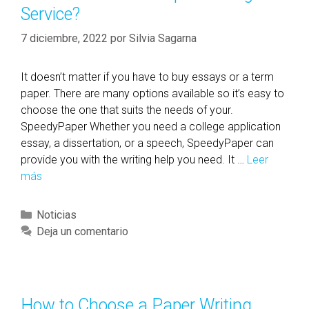
r
Service?
v
r
W
í
i
o
I
a
7 diciembre, 2022
por
Silvia Sagarna
l
s
s
l
p
It doesn’t matter if you have to buy essays or a term
e
a
paper. There are many options available so it’s easy to
,
c
choose the one that suits the needs of your.
K
e
SpeedyPaper Whether you need a college application
Y
T
essay, a dissertation, or a speech, SpeedyPaper can
o
provide you with the writing help you need. It …
Leer
T
más
W
u
h
r
i
n
C
Noticias
c
O
a
Deja un comentario
h
u
t
i
t
e
s
T
g
t
o
o
How to Choose a Paper Writing
h