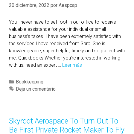
o
a
20 diciembre, 2022
por
Aespcap
o
s
k
You’ll never have to set foot in our office to receive
T
valuable assistance for your individual or small
a
business’s taxes. I have been extremely satisfied with
x
the services I have received from Sara. She is
a
knowledgeable, super helpful, timely and so patient with
n
me. Quickbooks Whether you’re interested in working
d
with us, need an expert …
Leer más
B
B
o
o
o
o
C
Bookkeeping
k
k
a
Deja un comentario
k
k
t
e
e
e
e
e
g
p
p
o
Skyroot Aerospace To Turn Out To
i
i
r
Be First Private Rocket Maker To Fly
n
n
í