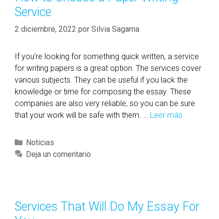
B
r
Service
e
e
í
B
F
a
2 diciembre, 2022
por
Silvia Sagarna
e
i
s
s
r
If you’re looking for something quick written, a service
t
s
for writing papers is a great option. The services cover
P
t
various subjects. They can be useful if you lack the
a
P
knowledge or time for composing the essay. These
p
r
companies are also very reliable, so you can be sure
e
i
that your work will be safe with them. …
Leer más
H
r
v
o
W
a
w
r
C
Noticias
t
t
i
a
Deja un comentario
e
o
t
t
R
C
i
e
o
h
n
g
c
o
g
o
k
Services That Will Do My Essay For
o
S
r
e