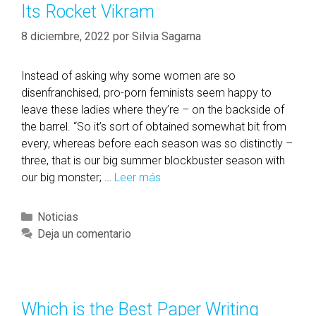
g
Its Rocket Vikram
g
a
,
S
s
8 diciembre, 2022
por
Silvia Sagarna
T
e
a
r
x
Instead of asking why some women are so
v
e
disenfranchised, pro-porn feminists seem happy to
i
s
leave these ladies where they’re – on the backside of
c
S
the barrel. “So it’s sort of obtained somewhat bit from
e
e
every, whereas before each season was so distinctly –
s
r
three, that is our big summer blockbuster season with
i
v
our big monster; …
Leer más
S
n
i
k
M
c
y
a
C
Noticias
e
r
d
a
Deja un comentario
L
o
i
t
o
o
s
e
u
t
o
g
i
A
n
o
Which is the Best Paper Writing
s
e
,