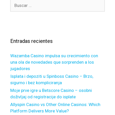
T
B
i
r
t
h
u
c
í
V
a
s
e
a
i
t
c
s
k
W
a
r
i
r
a
l
Entradas recientes
:
m
l
D
Wazamba Casino impulsa su crecimiento con
o
una ola de novedades que sorprenden a los
M
jugadores
y
E
Isplata i depoziti u Spinboss Casino – Brzo,
s
sigurno i bez kompliciranja
s
Moje prve igre u Betscore Casino – osobni
a
doživljaj od registracije do isplate
y
Allyspin Casino vs Other Online Casinos: Which
F
Platform Delivers More Value?
o