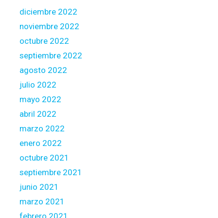
diciembre 2022
noviembre 2022
octubre 2022
septiembre 2022
agosto 2022
julio 2022
mayo 2022
abril 2022
marzo 2022
enero 2022
octubre 2021
septiembre 2021
junio 2021
marzo 2021
febrero 2021