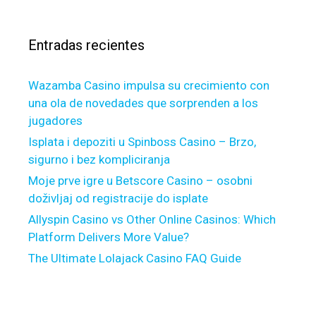
i
a
n
r
e
Entradas recientes
:
C
a
Wazamba Casino impulsa su crecimiento con
s
una ola de novedades que sorprenden a los
i
jugadores
n
o
Isplata i depoziti u Spinboss Casino – Brzo,
U
sigurno i bez kompliciranja
K
Moje prve igre u Betscore Casino – osobni
Y
doživljaj od registracije do isplate
o
Allyspin Casino vs Other Online Casinos: Which
u
Platform Delivers More Value?
r
The Ultimate Lolajack Casino FAQ Guide
U
l
t
i