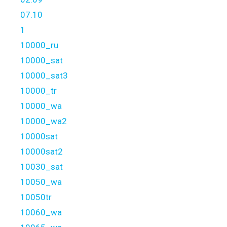
07.10
1
10000_ru
10000_sat
10000_sat3
10000_tr
10000_wa
10000_wa2
10000sat
10000sat2
10030_sat
10050_wa
10050tr
10060_wa