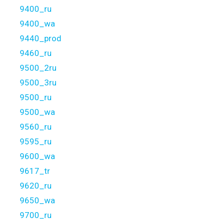
9400_ru
9400_wa
9440_prod
9460_ru
9500_2ru
9500_3ru
9500_ru
9500_wa
9560_ru
9595_ru
9600_wa
9617_tr
9620_ru
9650_wa
9700_ru