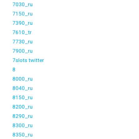
7030_ru
7150_ru
7390_ru
7610_tr
7730_ru
7900_ru
7slots twitter
8
8000_ru
8040_ru
8150_ru
8200_ru
8290_ru
8300_ru
8350_ru