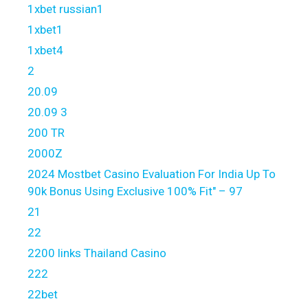
1xbet russian1
1xbet1
1xbet4
2
20.09
20.09 3
200 TR
2000Z
2024 Mostbet Casino Evaluation For India Up To
90k Bonus Using Exclusive 100% Fit" – 97
21
22
2200 links Thailand Casino
222
22bet