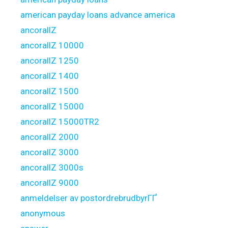
american payday loans advance america
ancorallZ
ancorallZ 10000
ancorallZ 1250
ancorallZ 1400
ancorallZ 1500
ancorallZ 15000
ancorallZ 15000TR2
ancorallZ 2000
ancorallZ 3000
ancorallZ 3000s
ancorallZ 9000
anmeldelser av postordrebrudbyrГҐ
anonymous