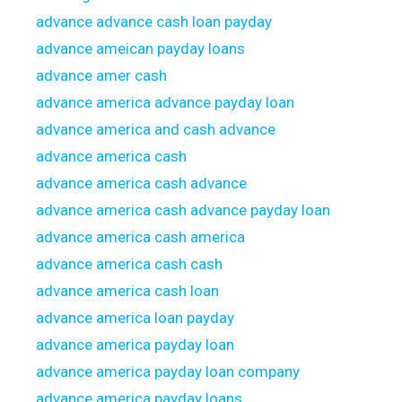
advance advance cash loan payday
advance ameican payday loans
advance amer cash
advance america advance payday loan
advance america and cash advance
advance america cash
advance america cash advance
advance america cash advance payday loan
advance america cash america
advance america cash cash
advance america cash loan
advance america loan payday
advance america payday loan
advance america payday loan company
advance america payday loans