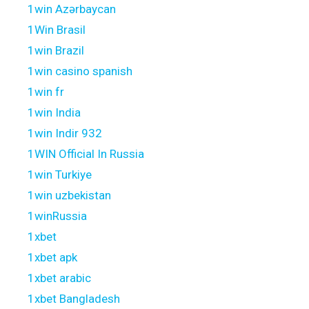
1win Azərbaycan
1Win Brasil
1win Brazil
1win casino spanish
1win fr
1win India
1win Indir 932
1WIN Official In Russia
1win Turkiye
1win uzbekistan
1winRussia
1xbet
1xbet apk
1xbet arabic
1xbet Bangladesh