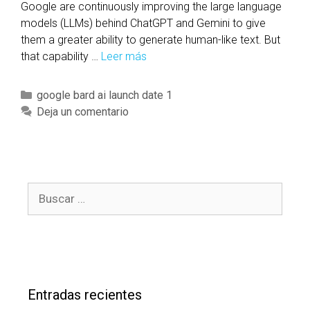
Google are continuously improving the large language
n
models (LLMs) behind ChatGPT and Gemini to give
c
them a greater ability to generate human-like text. But
h
that capability …
Leer más
g
d
o
a
o
C
google bard ai launch date 1
t
g
a
Deja un comentario
e
l
t
1
e
e
b
g
a
o
r
B
r
d
u
í
a
s
a
i
c
s
l
a
a
r
u
Entradas recientes
:
n