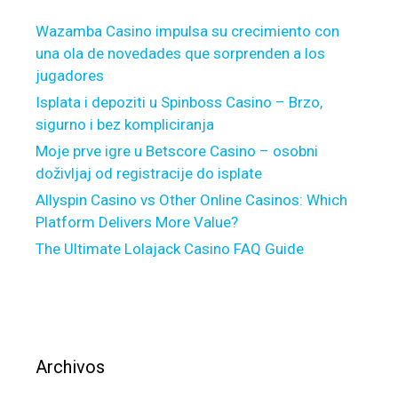
c
Wazamba Casino impulsa su crecimiento con
h
una ola de novedades que sorprenden a los
d
jugadores
a
t
Isplata i depoziti u Spinboss Casino – Brzo,
e
sigurno i bez kompliciranja
1
Moje prve igre u Betscore Casino – osobni
doživljaj od registracije do isplate
Allyspin Casino vs Other Online Casinos: Which
Platform Delivers More Value?
The Ultimate Lolajack Casino FAQ Guide
Archivos