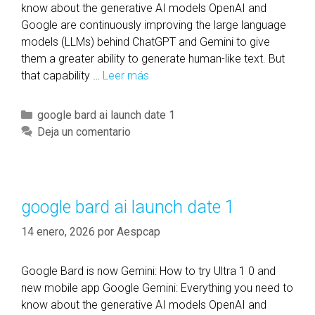
know about the generative AI models OpenAI and
Google are continuously improving the large language
models (LLMs) behind ChatGPT and Gemini to give
them a greater ability to generate human-like text. But
that capability …
Leer más
g
o
o
C
google bard ai launch date 1
g
a
Deja un comentario
l
t
e
e
b
g
a
o
google bard ai launch date 1
r
r
d
14 enero, 2026
por
Aespcap
í
a
a
i
s
Google Bard is now Gemini: How to try Ultra 1 0 and
l
new mobile app Google Gemini: Everything you need to
a
know about the generative AI models OpenAI and
u