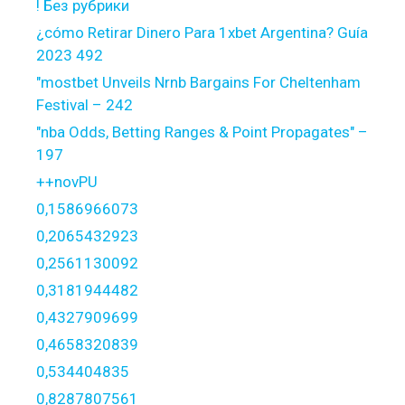
! Без рубрики
¿cómo Retirar Dinero Para 1xbet Argentina? Guía
2023 492
"mostbet Unveils Nrnb Bargains For Cheltenham
Festival – 242
"nba Odds, Betting Ranges & Point Propagates" –
197
++novPU
0,1586966073
0,2065432923
0,2561130092
0,3181944482
0,4327909699
0,4658320839
0,534404835
0,8287807561