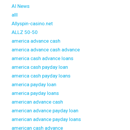
AI News
alll
Allyspin-casino.net
ALLZ 50-50
america advance cash
america advance cash advance
america cash advance loans
america cash payday loan
america cash payday loans
america payday loan
america payday loans
american advance cash
american advance payday loan
american advance payday loans
american cash advance