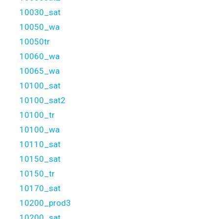
10030_sat
10050_wa
10050tr
10060_wa
10065_wa
10100_sat
10100_sat2
10100_tr
10100_wa
10110_sat
10150_sat
10150_tr
10170_sat
10200_prod3
10200_sat