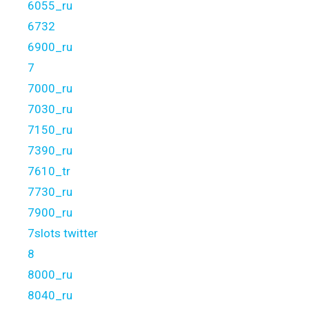
6055_ru
6732
6900_ru
7
7000_ru
7030_ru
7150_ru
7390_ru
7610_tr
7730_ru
7900_ru
7slots twitter
8
8000_ru
8040_ru