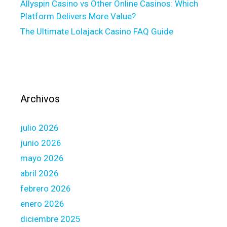
Allyspin Casino vs Other Online Casinos: Which
t
Platform Delivers More Value?
o
The Ultimate Lolajack Casino FAQ Guide
n
s
e
v
e
r
Archivos
a
l
julio 2026
f
a
junio 2026
c
mayo 2026
t
abril 2026
o
febrero 2026
r
s
enero 2026
r
diciembre 2025
e