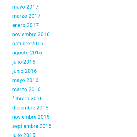
mayo 2017
marzo 2017
enero 2017
noviembre 2016
octubre 2016
agosto 2016
julio 2016
junio 2016
mayo 2016
marzo 2016
febrero 2016
diciembre 2015
noviembre 2015
septiembre 2015
julio 2015