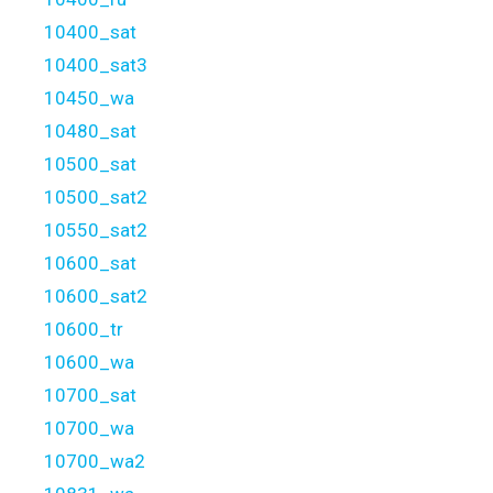
10400_sat
10400_sat3
10450_wa
10480_sat
10500_sat
10500_sat2
10550_sat2
10600_sat
10600_sat2
10600_tr
10600_wa
10700_sat
10700_wa
10700_wa2