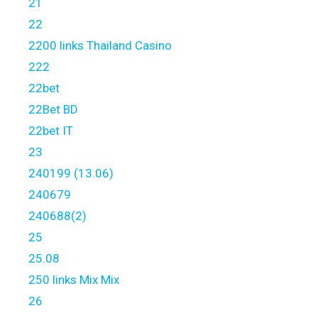
21
22
2200 links Thailand Casino
222
22bet
22Bet BD
22bet IT
23
240199 (13.06)
240679
240688(2)
25
25.08
250 links Mix Mix
26