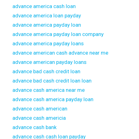
advance america cash loan
advance america loan payday
advance america payday loan
advance america payday loan company
advance america payday loans
advance american cash advance near me
advance american payday loans
advance bad cash credit loan
advance bad cash credit loan loan
advance cash america near me
advance cash america payday loan
advance cash american
advance cash americia
advance cash bank
advance cash cash loan payday