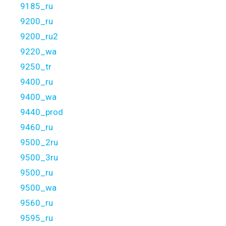
9185_ru
9200_ru
9200_ru2
9220_wa
9250_tr
9400_ru
9400_wa
9440_prod
9460_ru
9500_2ru
9500_3ru
9500_ru
9500_wa
9560_ru
9595_ru