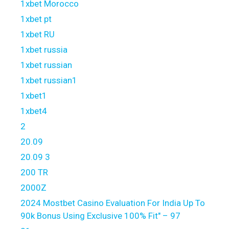
1xbet Morocco
1xbet pt
1xbet RU
1xbet russia
1xbet russian
1xbet russian1
1xbet1
1xbet4
2
20.09
20.09 3
200 TR
2000Z
2024 Mostbet Casino Evaluation For India Up To
90k Bonus Using Exclusive 100% Fit" – 97