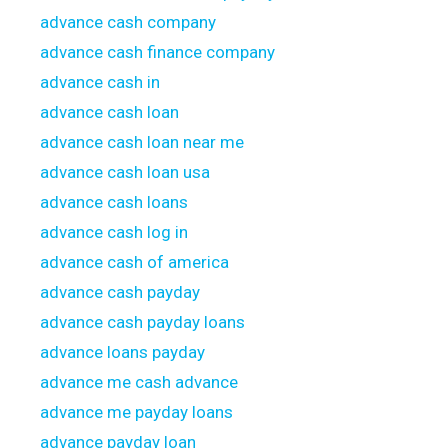
advance cash company
advance cash finance company
advance cash in
advance cash loan
advance cash loan near me
advance cash loan usa
advance cash loans
advance cash log in
advance cash of america
advance cash payday
advance cash payday loans
advance loans payday
advance me cash advance
advance me payday loans
advance payday loan