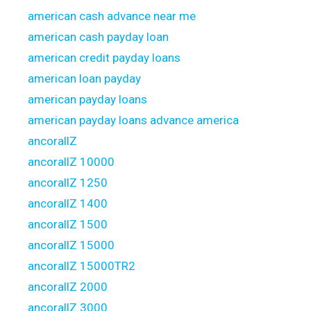
american cash advance near me
american cash payday loan
american credit payday loans
american loan payday
american payday loans
american payday loans advance america
ancorallZ
ancorallZ 10000
ancorallZ 1250
ancorallZ 1400
ancorallZ 1500
ancorallZ 15000
ancorallZ 15000TR2
ancorallZ 2000
ancorallZ 3000