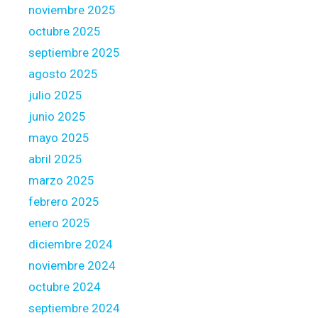
noviembre 2025
g
octubre 2025
a
r
septiembre 2025
d
agosto 2025
i
julio 2025
n
junio 2025
g
r
mayo 2025
e
abril 2025
l
marzo 2025
a
febrero 2025
t
i
enero 2025
o
diciembre 2024
n
noviembre 2024
s
octubre 2024
h
i
septiembre 2024