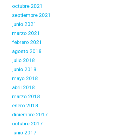
octubre 2021
septiembre 2021
junio 2021
marzo 2021
febrero 2021
agosto 2018
julio 2018
junio 2018
mayo 2018
abril 2018
marzo 2018
enero 2018
diciembre 2017
octubre 2017
junio 2017