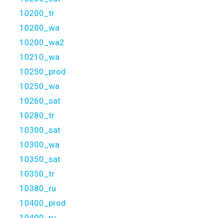
10200_tr
10200_wa
10200_wa2
10210_wa
10250_prod
10250_wa
10260_sat
10280_tr
10300_sat
10300_wa
10350_sat
10350_tr
10380_ru
10400_prod
10400_ru