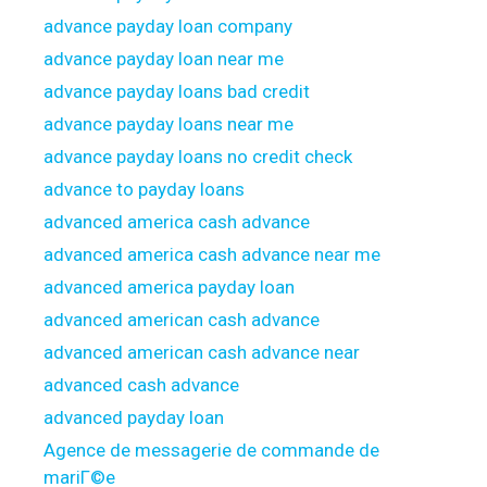
advance payday loan company
advance payday loan near me
advance payday loans bad credit
advance payday loans near me
advance payday loans no credit check
advance to payday loans
advanced america cash advance
advanced america cash advance near me
advanced america payday loan
advanced american cash advance
advanced american cash advance near
advanced cash advance
advanced payday loan
Agence de messagerie de commande de
mariГ©e