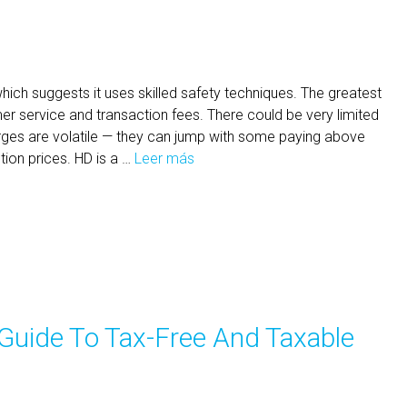
hich suggests it uses skilled safety techniques. The greatest
r service and transaction fees. There could be very limited
rges are volatile — they can jump with some paying above
ion prices. HD is a …
Leer más
P
a
p
e
r
W
a
l
 Guide To Tax-Free And Taxable
l
e
t
: