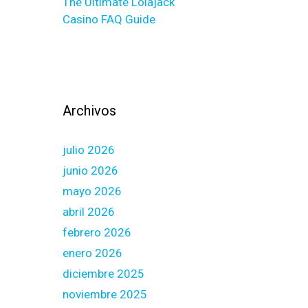
The Ultimate Lolajack
Casino FAQ Guide
Archivos
julio 2026
junio 2026
mayo 2026
abril 2026
febrero 2026
enero 2026
diciembre 2025
noviembre 2025