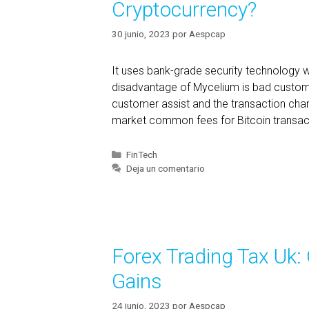
Cryptocurrency?
30 junio, 2023
por
Aespcap
It uses bank-grade security technology w
disadvantage of Mycelium is bad custome
customer assist and the transaction cha
market common fees for Bitcoin transact
C
FinTech
a
Deja un comentario
t
e
g
o
r
Forex Trading Tax Uk:
í
a
Gains
s
24 junio, 2023
por
Aespcap