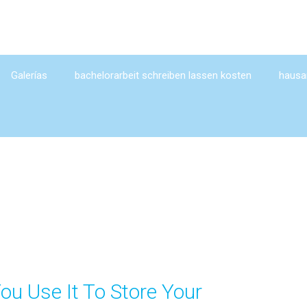
Galerías
bachelorarbeit schreiben lassen kosten
hausar
ou Use It To Store Your