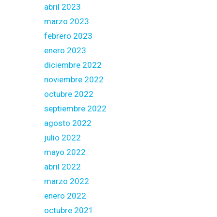
abril 2023
marzo 2023
febrero 2023
enero 2023
diciembre 2022
noviembre 2022
octubre 2022
septiembre 2022
agosto 2022
julio 2022
mayo 2022
abril 2022
marzo 2022
enero 2022
octubre 2021