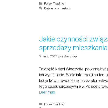
C
Forex Trading
a
Deja un comentario
t
e
g
o
r
Jakie czynności zwią
í
a
sprzedaży mieszkania
s
5 junio, 2023
por
Aespcap
Ta część Księgi Wieczystej powinna być p
ich wyjaśnienie. Wiele informacji na te
budynków prowadzonej przez starostwo 
tego czasu sukcesywnie w Polsce prowad
Leer más
J
a
k
C
Forex Trading