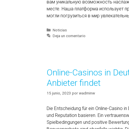
вам уникальную возможность наслаж
x
месте. Наша платформа использует п
U
могли погрузиться в мир увлекательн
k
:
G
C
Noticias
a
Deja un comentario
u
t
i
e
d
g
e
o
T
r
Online-Casinos in De
í
o
a
T
Anbieter findet
s
a
x
15 junio, 2023
por
wadminw
-
F
Die Entscheidung für ein Online-Casino in 
r
und Reputation basieren. Ein vertrauenswü
e
Spielbedingungen und positive Bewertunge
e