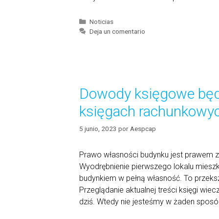
C
Noticias
a
Deja un comentario
t
e
g
o
r
Dowody księgowe bę
í
a
księgach rachunkowych
s
5 junio, 2023
por
Aespcap
Prawo własności budynku jest prawem 
Wyodrębnienie pierwszego lokalu miesz
budynkiem w pełną własność. To przeksz
Przeglądanie aktualnej treści księgi wie
dziś. Wtedy nie jesteśmy w żaden spos