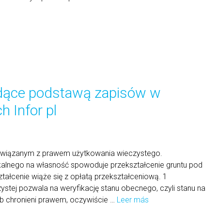
u
о
t
л
s
у
c
ч
h
и
l
т
a
е
n
dące podstawą zapisów w
б
d
е
 Infor pl
–
з
W
д
i
е
e
п
związanym z prawem użytkowania wieczystego.
m
о
kalnego na własność spowoduje przekształcenie gruntu pod
a
з
tałcenie wiąże się z opłatą przekształceniową. 1
n
и
czystej pozwala na weryfikację stanu obecnego, czyli stanu na
d
т
ób chronieni prawem, oczywiście …
Leer más
D
e
н
o
n