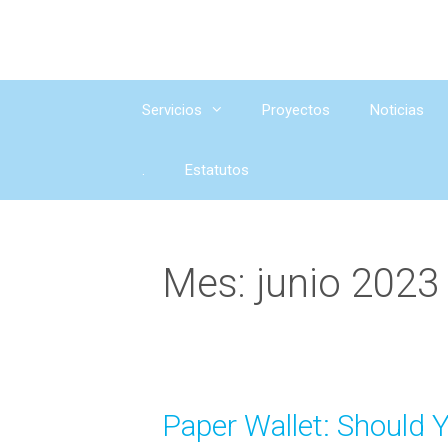
Saltar
al
contenido
Servicios
Proyectos
Noticias
.
Estatutos
Mes: junio 2023
Paper Wallet: Should Y