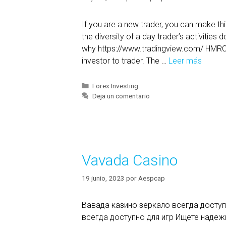
If you are a new trader, you can make this
the diversity of a day trader’s activities d
why https://www.tradingview.com/ HMRC 
investor to trader. The …
Leer más
F
o
r
C
Forex Investing
a
Deja un comentario
e
t
x
e
T
g
r
o
a
r
Vavada Casino
í
d
a
i
s
19 junio, 2023
por
Aespcap
n
g
Вавада казино зеркало всегда доступ
T
всегда доступно для игр Ищете надеж
a