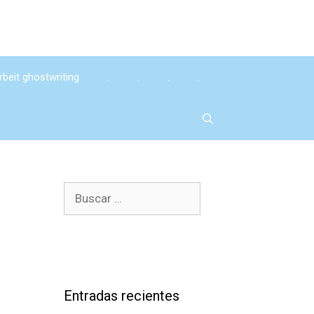
beit ghostwriting
.
.
.
.
Buscar
B
u
s
c
a
r
Entradas recientes
: