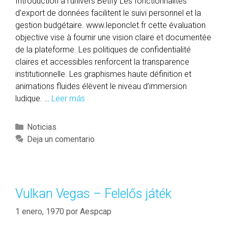
Introduction à l’univers Betify Les fonctionnalités
i
n
d’export de données facilitent le suivi personnel et la
g
a
gestion budgétaire. www.leponclet.fr cette évaluation
a
v
objective vise à fournir une vision claire et documentée
t
i
de la plateforme. Les politiques de confidentialité
i
g
claires et accessibles renforcent la transparence
o
a
institutionnelle. Les graphismes haute définition et
n
t
animations fluides élèvent le niveau d’immersion
p
i
ludique. …
Leer más
R
o
o
e
u
n
v
r
C
Noticias
f
u
B
a
Deja un comentario
l
e
o
t
u
c
n
e
i
o
u
g
d
m
s
o
e
Vulkan Vegas – Felelős játék
p
s
r
l
a
1 enero, 1970
por
Aespcap
í
è
n
a