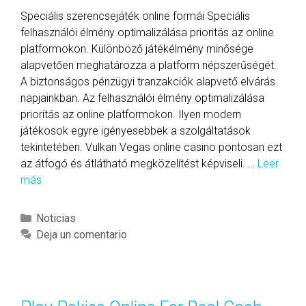
t
s
s
Speciális szerencsejáték online formái Speciális
e
d
felhasználói élmény optimalizálása prioritás az online
d
é
platformokon. Különböző játékélmény minősége
e
p
alapvetően meghatározza a platform népszerűségét.
s
ô
A biztonságos pénzügyi tranzakciók alapvető elvárás
c
t
napjainkban. Az felhasználói élmény optimalizálása
o
a
prioritás az online platformokon. Ilyen modern
n
u
játékosok egyre igényesebbek a szolgáltatások
d
C
tekintetében. Vulkan Vegas online casino pontosan ezt
i
a
az átfogó és átlátható megközelítést képviseli. …
Leer
t
s
más
V
i
i
u
o
n
l
C
Noticias
n
o
k
a
Deja un comentario
s
B
a
t
d
e
n
e
e
t
V
g
m
i
e
o
i
f