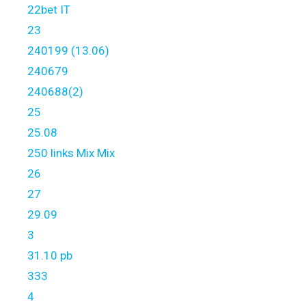
22bet IT
23
240199 (13.06)
240679
240688(2)
25
25.08
250 links Mix Mix
26
27
29.09
3
31.10 pb
333
4