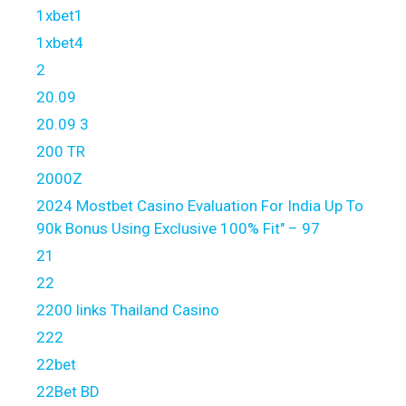
1xbet1
1xbet4
2
20.09
20.09 3
200 TR
2000Z
2024 Mostbet Casino Evaluation For India Up To
90k Bonus Using Exclusive 100% Fit" – 97
21
22
2200 links Thailand Casino
222
22bet
22Bet BD