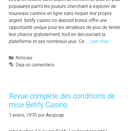
n
populaires parmi les joueurs cherchant à explorer de
t
nouveaux casinos en ligne sans risquer leur propre
e
argent. betify casino no deposit bonus offre une
r
opportunité unique pour les amateurs de jeux de tenter
f
leur chance gratuitement, tout en découvrant la
a
plateforme et ses nombreux jeux. Ce …
Leer más
O
c
f
e
f
i
C
Noticias
r
n
a
Deja un comentario
e
t
t
s
u
e
s
i
g
a
t
o
Revue complète des conditions de
n
i
r
mise Betify Casino
s
v
í
o
e
a
1 enero, 1970
por
Aespcap
b
e
s
l
t