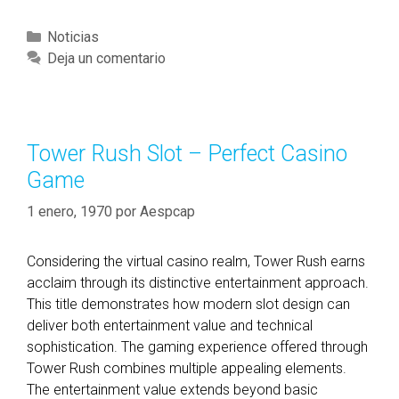
o
n
1
k
c
s
C
Noticias
0
e
k
á
a
Deja un comentario
:
e
g
t
N
t
é
e
e
p
s
g
i
l
S
o
g
Tower Rush Slot – Perfect Casino
a
z
r
h
Game
y
ó
í
b
C
r
a
1 enero, 1970
por
Aespcap
o
a
a
s
r
s
k
h
Considering the virtual casino realm, Tower Rush earns
i
o
o
acclaim through its distinctive entertainment approach.
n
z
o
This title demonstrates how modern slot design can
o
á
d
deliver both entertainment value and technical
C
s
sophistication. The gaming experience offered through
o
E
Tower Rush combines multiple appealing elements.
m
g
The entertainment value extends beyond basic
p
y