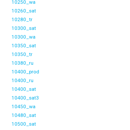
10250_wa
10260_sat
10280_tr
10300_sat
10300_wa
10350_sat
10350_tr
10380_ru
10400_prod
10400_ru
10400_sat
10400_sat3
10450_wa
10480_sat
10500_sat