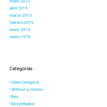
mayo 2015
abril 2015
marzo 2015
febrero 2015
enero 2015
enero 1970
Categorías
! Geen categorie
! Without a column
! Без
! Без рубрики