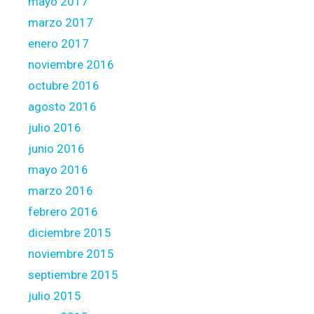
mayo 2017
marzo 2017
enero 2017
noviembre 2016
octubre 2016
agosto 2016
julio 2016
junio 2016
mayo 2016
marzo 2016
febrero 2016
diciembre 2015
noviembre 2015
septiembre 2015
julio 2015