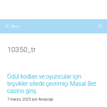
Saltar
al
contenido
Menú
10350_tr
Ödül kodları ve oyuncular için
teşvikler sitede çevrimiçi Masal Bet
casino giriş
7 marzo, 2025
por
Aespcap