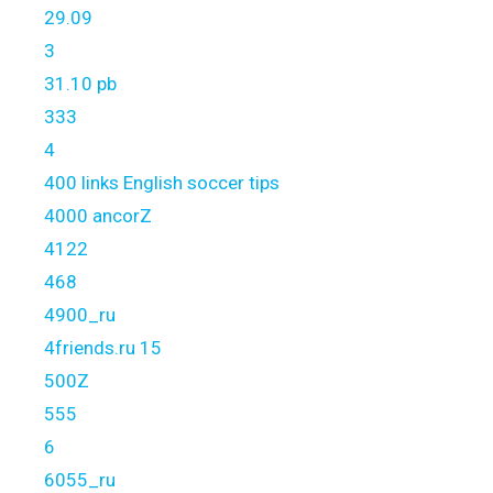
29.09
3
31.10 pb
333
4
400 links English soccer tips
4000 ancorZ
4122
468
4900_ru
4friends.ru 15
500Z
555
6
6055_ru