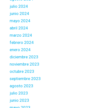
julio 2024
junio 2024
mayo 2024
abril 2024
marzo 2024
febrero 2024
enero 2024
diciembre 2023
noviembre 2023
octubre 2023
septiembre 2023
agosto 2023
julio 2023
junio 2023
mayo 2023