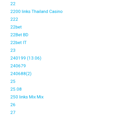
22
2200 links Thailand Casino
222
22bet
22Bet BD
22bet IT
23
240199 (13.06)
240679
240688(2)
25
25.08
250 links Mix Mix
26
27