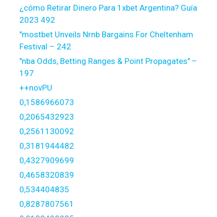
¿cómo Retirar Dinero Para 1xbet Argentina? Guía
2023 492
"mostbet Unveils Nrnb Bargains For Cheltenham
Festival – 242
"nba Odds, Betting Ranges & Point Propagates" –
197
++novPU
0,1586966073
0,2065432923
0,2561130092
0,3181944482
0,4327909699
0,4658320839
0,534404835
0,8287807561