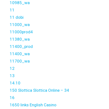
10985_wa
11
11 dobi
11000_wa
11000prod4
11380_wa
11400_prod
11400_wa
11700_wa
12
13
14.10
150 Slottica Slottica Online – 34
16
1650 links English Casino